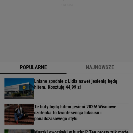
POPULARNE
NAJNOWSZE
Lniane spodnie z Lidla nawet jesienią będą
hitem. Kosztują 44,99 zł
Te buty będą hitem jesieni 2026! Wiśniowe
czółenka to kwintesencja luksusu i
ponadczasowego stylu
Muszki owocówki w kuchni? Ten prosty trik może