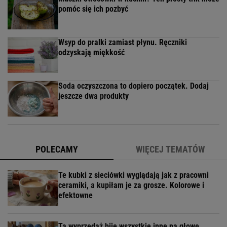
pomóc się ich pozbyć
Wsyp do pralki zamiast płynu. Ręczniki
odzyskają miękkość
Soda oczyszczona to dopiero początek. Dodaj
jeszcze dwa produkty
POLECAMY
WIĘCEJ TEMATÓW
Te kubki z sieciówki wyglądają jak z pracowni
ceramiki, a kupiłam je za grosze. Kolorowe i
efektowne
Ta wyprzedaż bije wszystkie inne na głowę.