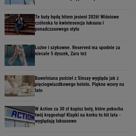
Te buty będą hitem jesieni 2026! Wiśniowe
czółenka to kwintesencja luksusu i
ponadczasowego stylu
Luźne i szykowne. Reserved ma spodnie za
niecałe 5 dyszek, Zara też
Bawełniana pościel z Sinsay wygląda jak z
pięciogwiazdkowego hotelu. Piękne wzory na
lato
W Action za 30 zł kupisz buty, które pokocha
twój kręgosłup! Klapki na korku to hit lata -
wyglądają luksusowo