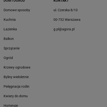
DOM I OGRÓD
KONTAKT
Domowe sposoby
ul. Czerska 8/10
Kuchnia
00-732 Warszawa
Łazienka
g.pl@agora.pl
Balkon
Sprzątanie
Ogród
Krzewy ogrodowe
Byliny wieloletnie
Pielęgnacja roślin
Kwiaty do domu
Hortensje