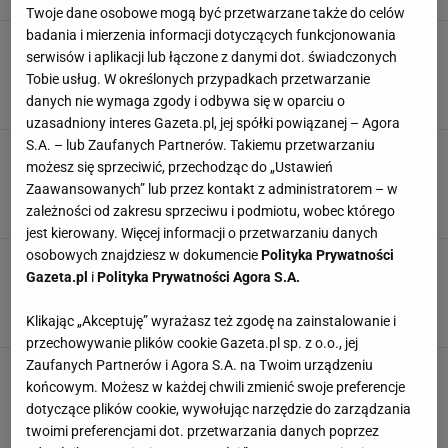
Twoje dane osobowe mogą być przetwarzane także do celów
badania i mierzenia informacji dotyczących funkcjonowania
Kaja Godek atakuje Taylor Swift. Padły ostre
serwisów i aplikacji lub łączone z danymi dot. świadczonych
zarzuty. "Najlepiej to usuń i już się nie
Tobie usług. W określonych przypadkach przetwarzanie
pogrążaj"
danych nie wymaga zgody i odbywa się w oparciu o
AFERA
GWIAZDY
KAJA GODEK
NEWS
uzasadniony interes Gazeta.pl, jej spółki powiązanej – Agora
S.A. – lub Zaufanych Partnerów. Takiemu przetwarzaniu
Zrezygnowała z bycia druhną na ślubie
możesz się sprzeciwić, przechodząc do „Ustawień
przyjaciółki. Powód zdumiewa. "Wiesz, że
kocham Taylor"
Zaawansowanych” lub przez kontakt z administratorem – w
zależności od zakresu sprzeciwu i podmiotu, wobec którego
KONCERT
NEWS
PRZYJACIELE
TAYLOR SWIFT
jest kierowany. Więcej informacji o przetwarzaniu danych
osobowych znajdziesz w dokumencie
Polityka Prywatności
Plejada gwiazd wystąpi w tym roku w Polsce.
Gazeta.pl
i
Polityka Prywatności Agora S.A.
Ed Sheeran, Metallica i Taylor Swift to dopiero
początek
Klikając „Akceptuję” wyrażasz też zgodę na zainstalowanie i
ARTYŚCI
ED SHEERAN
GWIAZDY
KONCERTY
przechowywanie plików cookie Gazeta.pl sp. z o.o., jej
Zaufanych Partnerów i Agora S.A. na Twoim urządzeniu
Taylor Swift jest cierniem w oku pewnego
końcowym. Możesz w każdej chwili zmienić swoje preferencje
rockmana. Twórczość artystki uważa za
"bzdurną"
dotyczące plików cookie, wywołując narzędzie do zarządzania
NEWS
TAYLOR SWIFT
TED NUGENT
TWÓRCZOŚĆ
twoimi preferencjami dot. przetwarzania danych poprzez