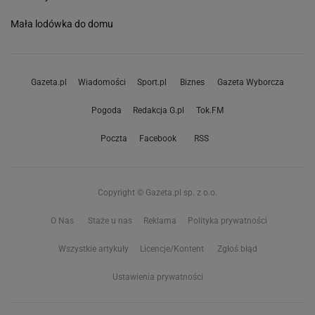
Mała lodówka do domu
Gazeta.pl
Wiadomości
Sport.pl
Biznes
Gazeta Wyborcza
Pogoda
Redakcja G.pl
Tok.FM
Poczta
Facebook
RSS
Copyright © Gazeta.pl sp. z o.o.
O Nas
Staże u nas
Reklama
Polityka prywatności
Wszystkie artykuły
Licencje/Kontent
Zgłoś błąd
Ustawienia prywatności