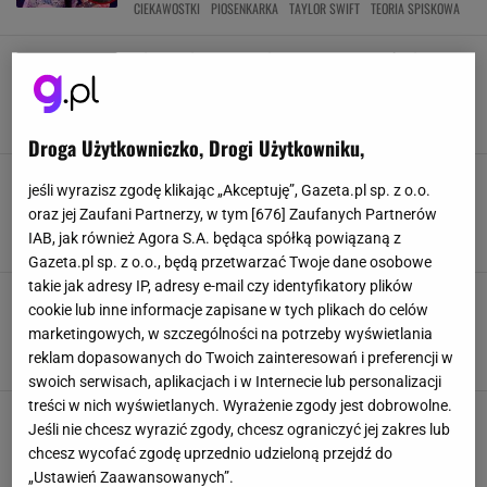
CIEKAWOSTKI
PIOSENKARKA
TAYLOR SWIFT
TEORIA SPISKOWA
Piosenki Taylor Swift mogą ratować życie.
Według naukowców biją klasyczny hit pod
kilkoma względami
BADANIA
MUZYKA
NAUKA
PIERWSZA POMOC
Droga Użytkowniczko, Drogi Użytkowniku,
Taylor Swift "agentką" Joe Bidena. Aż 1 na 5
jeśli wyrazisz zgodę klikając „Akceptuję”, Gazeta.pl sp. z o.o.
Amerykanów wierzy, że artystka wypełnia tajną
oraz jej Zaufani Partnerzy, w tym [
676
] Zaufanych Partnerów
misję
IAB, jak również Agora S.A. będąca spółką powiązaną z
JOE BIDEN
POLITYKA
TAYLOR SWIFT
USA
Gazeta.pl sp. z o.o., będą przetwarzać Twoje dane osobowe
takie jak adresy IP, adresy e-mail czy identyfikatory plików
Michał Bajor atakuje Taylor Swift. Tak
cookie lub inne informacje zapisane w tych plikach do celów
zachowała się wobec Celine Dion. "Kompletnie
marketingowych, w szczególności na potrzeby wyświetlania
bez szacunku"
reklam dopasowanych do Twoich zainteresowań i preferencji w
GRAMMY
MICHAŁ BAJOR
NEWS
TAYLOR SWIFT
swoich serwisach, aplikacjach i w Internecie lub personalizacji
treści w nich wyświetlanych. Wyrażenie zgody jest dobrowolne.
Taylor Swift jest już miliarderką. Ile wynosi
Jeśli nie chcesz wyrazić zgody, chcesz ograniczyć jej zakres lub
majątek artystki? Zarabia na niej nawet liga
chcesz wycofać zgodę uprzednio udzieloną przejdź do
NFL
„Ustawień Zaawansowanych”.
GWIAZDY
NEWS
PIENIĄDZE
SUPER BOWL