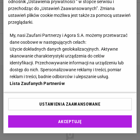
odnośnik „Ustawienia prywatności ” w stopce serwisu i
przechodząc do „Ustawień Zaawansowanych”. Zmiana
Taylor Swift może pobić historyczny rekord. Do
tej pory udało się to tylko Elvisowi Presleyowi
ustawień plików cookie możliwa jest także za pomocą ustawień
przeglądarki.
ELVIS PRESLEY
GWIAZDY
NEWS
REKORD
My, nasi Zaufani Partnerzy i Agora S.A. możemy przetwarzać
dane osobowe w następujących celach:
1
2
3
4
Użycie dokładnych danych geolokalizacyjnych. Aktywne
NASTĘPNA
skanowanie charakterystyki urządzenia do celów
identyfikacji. Przechowywanie informacji na urządzeniu lub
dostęp do nich. Spersonalizowane reklamy i treści, pomiar
reklam i treści, badnie odbiorców i ulepszanie usług.
Lista Zaufanych Partnerów
USTAWIENIA ZAAWANSOWANE
AKCEPTUJĘ