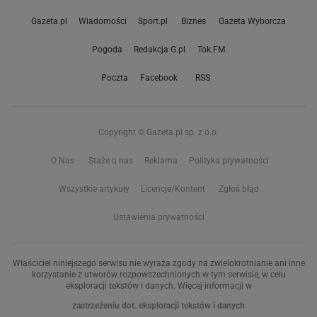
Gazeta.pl
Wiadomości
Sport.pl
Biznes
Gazeta Wyborcza
Pogoda
Redakcja G.pl
Tok.FM
Poczta
Facebook
RSS
Copyright © Gazeta.pl sp. z o.o.
O Nas
Staże u nas
Reklama
Polityka prywatności
Wszystkie artykuły
Licencje/Kontent
Zgłoś błąd
Ustawienia prywatności
Właściciel niniejszego serwisu nie wyraża zgody na zwielokrotnianie ani inne
korzystanie z utworów rozpowszechnionych w tym serwisie, w celu
eksploracji tekstów i danych. Więcej informacji w
zastrzeżeniu dot. eksploracji tekstów i danych