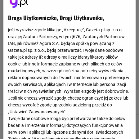
FANI
KONCERT
NEWS
TAYLOR SWIFT
Droga Użytkowniczko, Drogi Użytkowniku,
Beyoncé i Taylor Swift po raz kolejny będą ze
sobą rywalizować. Tym razem nie chodzi
jeśli wyrazisz zgodę klikając „Akceptuję”, Gazeta.pl sp. z o.o.
jednak o płyty
oraz jej Zaufani Partnerzy, w tym [
676
] Zaufanych Partnerów
BEYONCE
LIFESTYLE
MUZYKA
TAYLOR SWIFT
IAB, jak również Agora S.A. będąca spółką powiązaną z
Gazeta.pl sp. z o.o., będą przetwarzać Twoje dane osobowe
Taylor Swift koncert Polska 2023. Wiemy, jak i
takie jak adresy IP, adresy e-mail czy identyfikatory plików
gdzie kupić bilety na występy popularnej
cookie lub inne informacje zapisane w tych plikach do celów
artystki
marketingowych, w szczególności na potrzeby wyświetlania
KONCERT
PGE NARODOWY
TAYLOR SWIFT
WARSZAWA
reklam dopasowanych do Twoich zainteresowań i preferencji w
swoich serwisach, aplikacjach i w Internecie lub personalizacji
Koncerty Taylor Swift obejrzą tylko wybrani.
treści w nich wyświetlanych. Wyrażenie zgody jest dobrowolne.
Nie każdy będzie miał szansę kupić bilety na
Jeśli nie chcesz wyrazić zgody, chcesz ograniczyć jej zakres lub
występy
chcesz wycofać zgodę uprzednio udzieloną przejdź do
BILETY
KONCERT
LIFESTYLE
TAYLOR SWIFT
„Ustawień Zaawansowanych”.
Twoje dane osobowe mogą być przetwarzane także do celów
Tylor Swift musiała przerwać koncert. Powód
badania i mierzenia informacji dotyczących funkcjonowania
jest szokujący: piosenkarka przypadkiem
serwisów i aplikacji lub łączone z danymi dot. świadczonych
zabiła robaka
Tobie usług. W określonych przypadkach przetwarzanie