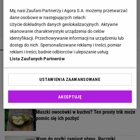
My, nasi Zaufani Partnerzy i Agora S.A. możemy przetwarzać
dane osobowe w następujących celach:
Użycie dokładnych danych geolokalizacyjnych. Aktywne
skanowanie charakterystyki urządzenia do celów
identyfikacji. Przechowywanie informacji na urządzeniu lub
POPULARNE
NAJNOWSZE
dostęp do nich. Spersonalizowane reklamy i treści, pomiar
reklam i treści, badnie odbiorców i ulepszanie usług.
Lniane spodnie z Lidla nawet jesienią będą
Lista Zaufanych Partnerów
hitem. Kosztują 44,99 zł
USTAWIENIA ZAAWANSOWANE
Te buty będą hitem jesieni 2026! Wiśniowe
czółenka to kwintesencja luksusu i
AKCEPTUJĘ
ponadczasowego stylu
Muszki owocówki w kuchni? Ten prosty trik może
pomóc się ich pozbyć
Wsyp do pralki zamiast płynu. Ręczniki