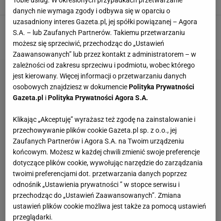
KONCERT
NEWS
TAYLOR SWIFT
WPADKA
danych nie wymaga zgody i odbywa się w oparciu o
uzasadniony interes Gazeta.pl, jej spółki powiązanej – Agora
S.A. – lub Zaufanych Partnerów. Takiemu przetwarzaniu
1
2
3
4
możesz się sprzeciwić, przechodząc do „Ustawień
Zaawansowanych” lub przez kontakt z administratorem – w
zależności od zakresu sprzeciwu i podmiotu, wobec którego
jest kierowany. Więcej informacji o przetwarzaniu danych
osobowych znajdziesz w dokumencie
Polityka Prywatności
Gazeta.pl
i
Polityka Prywatności Agora S.A.
Klikając „Akceptuję” wyrażasz też zgodę na zainstalowanie i
przechowywanie plików cookie Gazeta.pl sp. z o.o., jej
Zaufanych Partnerów i Agora S.A. na Twoim urządzeniu
końcowym. Możesz w każdej chwili zmienić swoje preferencje
dotyczące plików cookie, wywołując narzędzie do zarządzania
twoimi preferencjami dot. przetwarzania danych poprzez
odnośnik „Ustawienia prywatności ” w stopce serwisu i
przechodząc do „Ustawień Zaawansowanych”. Zmiana
ustawień plików cookie możliwa jest także za pomocą ustawień
przeglądarki.