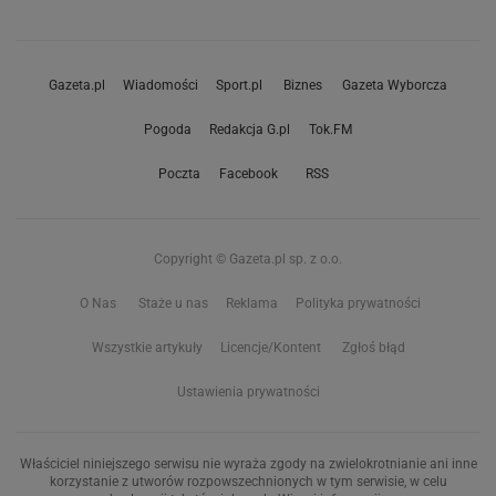
Gazeta.pl
Wiadomości
Sport.pl
Biznes
Gazeta Wyborcza
Pogoda
Redakcja G.pl
Tok.FM
Poczta
Facebook
RSS
Copyright © Gazeta.pl sp. z o.o.
O Nas
Staże u nas
Reklama
Polityka prywatności
Wszystkie artykuły
Licencje/Kontent
Zgłoś błąd
Ustawienia prywatności
Właściciel niniejszego serwisu nie wyraża zgody na zwielokrotnianie ani inne
korzystanie z utworów rozpowszechnionych w tym serwisie, w celu