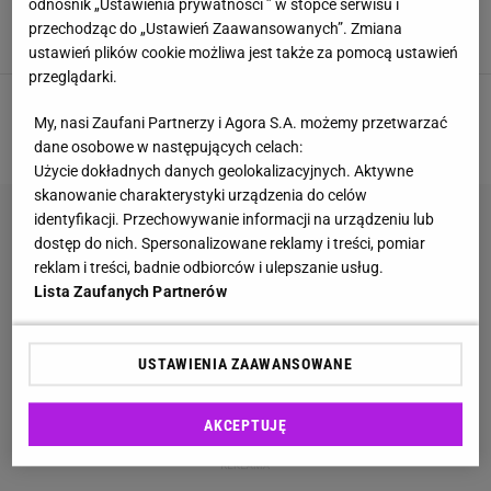
serialu TVN. Plany pokrzyżowała jej polityka i
odnośnik „Ustawienia prywatności ” w stopce serwisu i
praca w TVP
przechodząc do „Ustawień Zaawansowanych”. Zmiana
GWIAZDY
JOANNA JĘDRZEJCZYK
NEWS
SKAZANA
ustawień plików cookie możliwa jest także za pomocą ustawień
przeglądarki.
1
2
3
My, nasi Zaufani Partnerzy i Agora S.A. możemy przetwarzać
NASTĘPNA
dane osobowe w następujących celach:
Użycie dokładnych danych geolokalizacyjnych. Aktywne
skanowanie charakterystyki urządzenia do celów
identyfikacji. Przechowywanie informacji na urządzeniu lub
dostęp do nich. Spersonalizowane reklamy i treści, pomiar
reklam i treści, badnie odbiorców i ulepszanie usług.
Lista Zaufanych Partnerów
USTAWIENIA ZAAWANSOWANE
AKCEPTUJĘ