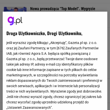
Nowa prowadząca "Top Model". Wygryzie
Michała Piróga? "Nieoczekiwane zwroty akcji"
GWIAZDY
MICHAŁ PIRÓG
NEWS
TELEWIZJA
Droga Użytkowniczko, Drogi Użytkowniku,
Pokazała brzuch po zrzuceniu 50 kilogramów.
Internauci są zachwyceni: Cudownie wyglądasz
jeśli wyrazisz zgodę klikając „Akceptuję”, Gazeta.pl sp. z o.o.
KINGA ZAWODNIK
MEDIA SPOŁECZNOŚCIOWE
NADWAGA
NEWS
oraz jej Zaufani Partnerzy, w tym [
676
] Zaufanych Partnerów
IAB, jak również Agora S.A. będąca spółką powiązaną z
Oburzenie po "Milionerach". Padło "najgłupsze
Gazeta.pl sp. z o.o., będą przetwarzać Twoje dane osobowe
pytanie w historii". Widzowie: Wstyd i szkoda
takie jak adresy IP, adresy e-mail czy identyfikatory plików
faceta
cookie lub inne informacje zapisane w tych plikach do celów
HUBERT URBAŃSKI
MILIONERZY
NEWS
TELETURNIEJ
marketingowych, w szczególności na potrzeby wyświetlania
reklam dopasowanych do Twoich zainteresowań i preferencji w
Anita Werner zachwyca w gustownej sukience.
swoich serwisach, aplikacjach i w Internecie lub personalizacji
Jest niemal stworzona na komunie i wesela
treści w nich wyświetlanych. Wyrażenie zgody jest dobrowolne.
ANITA WERNER
LIFESTYLE
MODA
SUKIENKA
Jeśli nie chcesz wyrazić zgody, chcesz ograniczyć jej zakres lub
chcesz wycofać zgodę uprzednio udzieloną przejdź do
„Ustawień Zaawansowanych”.
"Milionerzy". Żadna odpowiedź nie była