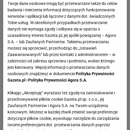
poprawna. Kaszubi wystosowali pismo:
Twoje dane osobowe mogą być przetwarzane także do celów
Stanowczo protestujemy
badania i mierzenia informacji dotyczących funkcjonowania
MILIONERZY
NEWS
PROGRAM TV
TELETURNIEJ
serwisów i aplikacji lub łączone z danymi dot. świadczonych
Tobie usług. W określonych przypadkach przetwarzanie
danych nie wymaga zgody i odbywa się w oparciu o
Julia Wieniawa wybuczana w "Mam Talent".
Widzowie skrytykowali jej gust. Szybko
uzasadniony interes Gazeta.pl, jej spółki powiązanej – Agora
zmieniła decyzję
S.A. – lub Zaufanych Partnerów. Takiemu przetwarzaniu
JULIA WIENIAWA
MAM TALENT
TELEWIZJA
TVN
możesz się sprzeciwić, przechodząc do „Ustawień
Zaawansowanych” lub przez kontakt z administratorem – w
Jako 2,5-latka wystąpiła w "Superniani". Teraz
zależności od zakresu sprzeciwu i podmiotu, wobec którego
nazywa się "ofiarą programu". Dorota Zawadzka
jest kierowany. Więcej informacji o przetwarzaniu danych
komentuje
osobowych znajdziesz w dokumencie
Polityka Prywatności
DOROTA ZAWADZKA
DZIECI
SUPERNIANIA
TVN
Gazeta.pl
i
Polityka Prywatności Agora S.A.
"Hotel Paradise" powraca. Znamy kolejnych
Klikając „Akceptuję” wyrażasz też zgodę na zainstalowanie i
uczestników programu. Niektóre zasady
przechowywanie plików cookie Gazeta.pl sp. z o.o., jej
zostały zmienione
Zaufanych Partnerów i Agora S.A. na Twoim urządzeniu
HOTEL PARADISE
KLAUDIA EL DURSI
NEWS
PROGRAM TV
końcowym. Możesz w każdej chwili zmienić swoje preferencje
dotyczące plików cookie, wywołując narzędzie do zarządzania
Joanna Jędrzejczyk miała zagrać w znanym
twoimi preferencjami dot. przetwarzania danych poprzez