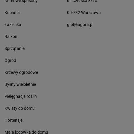
Domowe sposoby
ul. Czerska 8/10
Kuchnia
00-732 Warszawa
Łazienka
g.pl@agora.pl
Balkon
Sprzątanie
Ogród
Krzewy ogrodowe
Byliny wieloletnie
Pielęgnacja roślin
Kwiaty do domu
Hortensje
Mała lodówka do domu