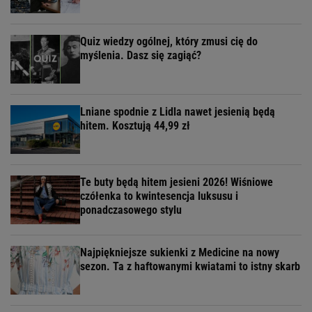
Quiz wiedzy ogólnej, który zmusi cię do
myślenia. Dasz się zagiąć?
Lniane spodnie z Lidla nawet jesienią będą
hitem. Kosztują 44,99 zł
Te buty będą hitem jesieni 2026! Wiśniowe
czółenka to kwintesencja luksusu i
ponadczasowego stylu
Najpiękniejsze sukienki z Medicine na nowy
sezon. Ta z haftowanymi kwiatami to istny skarb