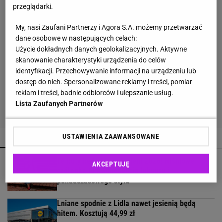
przeglądarki.
My, nasi Zaufani Partnerzy i Agora S.A. możemy przetwarzać
dane osobowe w następujących celach:
Użycie dokładnych danych geolokalizacyjnych. Aktywne
skanowanie charakterystyki urządzenia do celów
identyfikacji. Przechowywanie informacji na urządzeniu lub
dostęp do nich. Spersonalizowane reklamy i treści, pomiar
reklam i treści, badnie odbiorców i ulepszanie usług.
Lista Zaufanych Partnerów
POPULARNE
NAJNOWSZE
USTAWIENIA ZAAWANSOWANE
Te buty będą hitem jesieni 2026! Wiśniowe
AKCEPTUJĘ
czółenka to kwintesencja luksusu i
ponadczasowego stylu
Lniane spodnie z Lidla nawet jesienią będą
hitem. Kosztują 44,99 zł