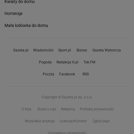
Kwiaty do domu
Hortensje
Mała lodówka do domu
Gazeta.pl
Wiadomości
Sport.pl
Biznes
Gazeta Wyborcza
Pogoda
Redakcja G.pl
Tok.FM
Poczta
Facebook
RSS
Copyright © Gazeta.pl sp. z o.o.
O Nas
Staże u nas
Reklama
Polityka prywatności
Wszystkie artykuły
Licencje/Kontent
Zgłoś błąd
Ustawienia prywatności