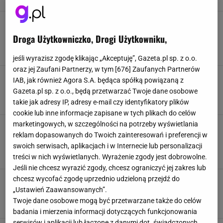
Ta brzoskwinia jest inna, a jej kosmiczna
nazwa wymiata. Słodsza niż tradycyjna i ma
Droga Użytkowniczko, Drogi Użytkowniku,
dużo witaminy C
BRZOSKWINIE
CIEKAWOSTKI
OWOCE
WITAMINY
jeśli wyrazisz zgodę klikając „Akceptuję”, Gazeta.pl sp. z o.o.
oraz jej Zaufani Partnerzy, w tym [
676
] Zaufanych Partnerów
Marakuja - jak ją jeść, aby wykorzystać w 100
IAB, jak również Agora S.A. będąca spółką powiązaną z
proc. ten cenny owoc?
Gazeta.pl sp. z o.o., będą przetwarzać Twoje dane osobowe
KUCHNIA
MARAKUJA
OWOCE
PRZEPISY
takie jak adresy IP, adresy e-mail czy identyfikatory plików
cookie lub inne informacje zapisane w tych plikach do celów
marketingowych, w szczególności na potrzeby wyświetlania
Orzechy pekan na zdrowie. Pomagają obniżyć
cholesterol, ale trzeba zachować umiar. Ile
reklam dopasowanych do Twoich zainteresowań i preferencji w
mają kalorii?
swoich serwisach, aplikacjach i w Internecie lub personalizacji
DIETA
JEDZENIE
ORZECHY
ORZECHY PEKAN
treści w nich wyświetlanych. Wyrażenie zgody jest dobrowolne.
Jeśli nie chcesz wyrazić zgody, chcesz ograniczyć jej zakres lub
chcesz wycofać zgodę uprzednio udzieloną przejdź do
Miód z mniszka: właściwości i zastosowanie.
Jak zrobić miód mniszkowy samodzielnie?
„Ustawień Zaawansowanych”.
Twoje dane osobowe mogą być przetwarzane także do celów
DIETA
MIÓD
MNISZEK LEKARSKI
WITAMINY
badania i mierzenia informacji dotyczących funkcjonowania
serwisów i aplikacji lub łączone z danymi dot. świadczonych