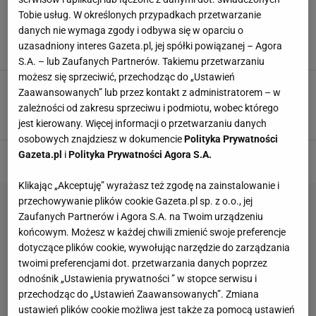
Plastry na zmarszczki nie pomagają? Wypróbuj
Tobie usług. W określonych przypadkach przetwarzanie
skuteczny produkt, który kupisz za mniej niż 5
danych nie wymaga zgody i odbywa się w oparciu o
złotych
uzasadniony interes Gazeta.pl, jej spółki powiązanej – Agora
DOMOWE SPOSOBY
PORADY
WITAMINA A
WITAMINY
S.A. – lub Zaufanych Partnerów. Takiemu przetwarzaniu
możesz się sprzeciwić, przechodząc do „Ustawień
Witamina A,B,C... Czy wiesz jakie są ich pełne
Zaawansowanych” lub przez kontakt z administratorem – w
nazwy? Ten quiz nie należy do najłatwiejszych!
zależności od zakresu sprzeciwu i podmiotu, wobec którego
QUIZ
QUIZ WIEDZY
WITAMINY
ZDROWIE
jest kierowany. Więcej informacji o przetwarzaniu danych
osobowych znajdziesz w dokumencie
Polityka Prywatności
Gazeta.pl
i
Polityka Prywatności Agora S.A.
Klikając „Akceptuję” wyrażasz też zgodę na zainstalowanie i
przechowywanie plików cookie Gazeta.pl sp. z o.o., jej
Zaufanych Partnerów i Agora S.A. na Twoim urządzeniu
końcowym. Możesz w każdej chwili zmienić swoje preferencje
dotyczące plików cookie, wywołując narzędzie do zarządzania
twoimi preferencjami dot. przetwarzania danych poprzez
odnośnik „Ustawienia prywatności ” w stopce serwisu i
przechodząc do „Ustawień Zaawansowanych”. Zmiana
ustawień plików cookie możliwa jest także za pomocą ustawień