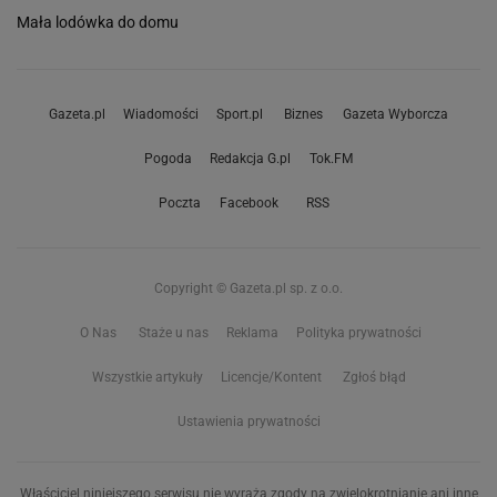
Mała lodówka do domu
Gazeta.pl
Wiadomości
Sport.pl
Biznes
Gazeta Wyborcza
Pogoda
Redakcja G.pl
Tok.FM
Poczta
Facebook
RSS
Copyright © Gazeta.pl sp. z o.o.
O Nas
Staże u nas
Reklama
Polityka prywatności
Wszystkie artykuły
Licencje/Kontent
Zgłoś błąd
Ustawienia prywatności
Właściciel niniejszego serwisu nie wyraża zgody na zwielokrotnianie ani inne