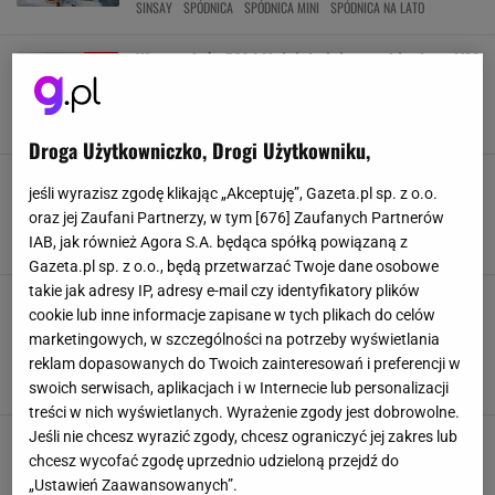
SINSAY
SPÓDNICA
SPÓDNICA MINI
SPÓDNICA NA LATO
Wyprzedaż -50%! Najpiękniejsza sukienka z HM
połowę taniej. Tłumy też w Reserved i Zarze
SUKIENKI Z WYPRZEDAŻY
WYPRZEDAŻ
WYPRZEDAŻ SUKIENEK
WYPRZEDAŻE
Droga Użytkowniczko, Drogi Użytkowniku,
Ostatni dzwonek, aby upolować najmodniejszy
jeśli wyrazisz zgodę klikając „Akceptuję”, Gazeta.pl sp. z o.o.
sweter z Mohito aż o 62% taniej! Podobne w
oraz jej Zaufani Partnerzy, w tym [
676
] Zaufanych Partnerów
Answear, Gomez
IAB, jak również Agora S.A. będąca spółką powiązaną z
MOHITO
SWETER
SWETER DAMSKI
SWETER NA WIOSNĘ
Gazeta.pl sp. z o.o., będą przetwarzać Twoje dane osobowe
takie jak adresy IP, adresy e-mail czy identyfikatory plików
Sukienka maxi w kobiecy wzór teraz
cookie lub inne informacje zapisane w tych plikach do celów
przeceniona aż o 64% w Reserved. Piękne też w
marketingowych, w szczególności na potrzeby wyświetlania
Top Secret i Renee
reklam dopasowanych do Twoich zainteresowań i preferencji w
RESERVED
SUKIENKA
SUKIENKI DAMSKIE
WYPRZEDAŻ RESERVED
swoich serwisach, aplikacjach i w Internecie lub personalizacji
treści w nich wyświetlanych. Wyrażenie zgody jest dobrowolne.
Jeśli nie chcesz wyrazić zgody, chcesz ograniczyć jej zakres lub
Stylowa swetrowa sukienka Monnari z
ogromnym rabatem 60%. Obniżki też w
chcesz wycofać zgodę uprzednio udzieloną przejdź do
Answear i Orsay
„Ustawień Zaawansowanych”.