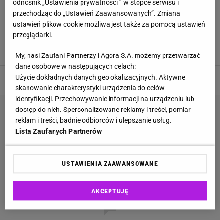
odnośnik „Ustawienia prywatności ” w stopce serwisu i
przechodząc do „Ustawień Zaawansowanych”. Zmiana
Diamenty za 200 zł! W Apart, Pandora i W.Kruk
ustawień plików cookie możliwa jest także za pomocą ustawień
magiczne wyprzedaże na świąteczną biżuterię
przeglądarki.
idealną na prezent
BIŻUTERIA
MODA
NEWS
WYPRZEDAŻE
My, nasi Zaufani Partnerzy i Agora S.A. możemy przetwarzać
dane osobowe w następujących celach:
Użycie dokładnych danych geolokalizacyjnych. Aktywne
skanowanie charakterystyki urządzenia do celów
identyfikacji. Przechowywanie informacji na urządzeniu lub
dostęp do nich. Spersonalizowane reklamy i treści, pomiar
reklam i treści, badnie odbiorców i ulepszanie usług.
Lista Zaufanych Partnerów
USTAWIENIA ZAAWANSOWANE
AKCEPTUJĘ