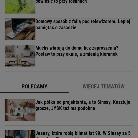
powiesić to przy roślinach
Domowy sposób z folią pod telewizorem. Lepiej
pamiętać o zasadzie
Muchy wlatują do domu bez zaproszenia?
Postaw to przy oknie, a zmienią kierunek
POLECAMY
WIĘCEJ TEMATÓW
Jak półka od projektanta, a to Sinsay. Kosztuje
grosze, JYSK też ma podobne
Jeansy, które robią klimat lat 90. W Sinsay za 5