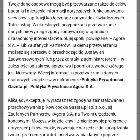
MODA
MONNARI
SUKIENKI
SUKIENKI DZIANINOWE
Twoje dane osobowe mogą być przetwarzane także do celów
badania i mierzenia informacji dotyczących funkcjonowania
serwisów i aplikacji lub łączone z danymi dot. świadczonych
Luksusowa marka, a cena jak w sieciówce. Ten
kożuch to kandydat na największy HIT 2024.
Tobie usług. W określonych przypadkach przetwarzanie
Kupisz go -54%
danych nie wymaga zgody i odbywa się w oparciu o
GOMEZ
KOŻUCH
KOŻUCH NA ZIMĘ
KURTKI
uzasadniony interes Gazeta.pl, jej spółki powiązanej – Agora
S.A. – lub Zaufanych Partnerów. Takiemu przetwarzaniu
Wyprzedaże ruszyły! Teraz w H&M ukochany
możesz się sprzeciwić, przechodząc do „Ustawień
sweter Skandynawek za ułamek ceny. Cudeńka
Zaawansowanych” lub przez kontakt z administratorem – w
też w Mohio i Gap
zależności od zakresu sprzeciwu i podmiotu, wobec którego
HM
SWETER
SWETER DAMSKI
WYPRZEDAŻE
jest kierowany. Więcej informacji o przetwarzaniu danych
osobowych znajdziesz w dokumencie
Polityka Prywatności
Do biura i na co dzień. Piękna i praktyczna
Gazeta.pl
i
Polityka Prywatności Agora S.A.
torebka w korzystnej cenie to doskonały zakup
na zimę
Klikając „Akceptuję” wyrażasz też zgodę na zainstalowanie i
MODA
NEWS
TOREBKI
TRENDY
przechowywanie plików cookie Gazeta.pl sp. z o.o., jej
Zaufanych Partnerów i Agora S.A. na Twoim urządzeniu
Torebka Ochnik 100 zł taniej! Ten model nigdy
końcowym. Możesz w każdej chwili zmienić swoje preferencje
nie wyjdzie z mody. Podobne w Eobuwie i
dotyczące plików cookie, wywołując narzędzie do zarządzania
Answear
twoimi preferencjami dot. przetwarzania danych poprzez
MODA
NEWS
TOREBKI
TRENDY