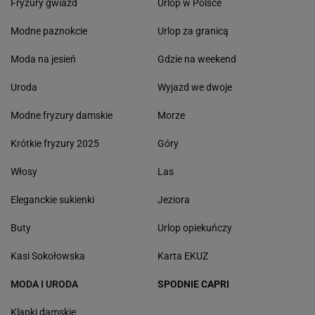
Fryzury gwiazd
Urlop w Polsce
Modne paznokcie
Urlop za granicą
Moda na jesień
Gdzie na weekend
Uroda
Wyjazd we dwoje
Modne fryzury damskie
Morze
Krótkie fryzury 2025
Góry
Włosy
Las
Eleganckie sukienki
Jeziora
Buty
Urlop opiekuńczy
Kasi Sokołowska
Karta EKUZ
MODA I URODA
SPODNIE CAPRI
Klapki damskie