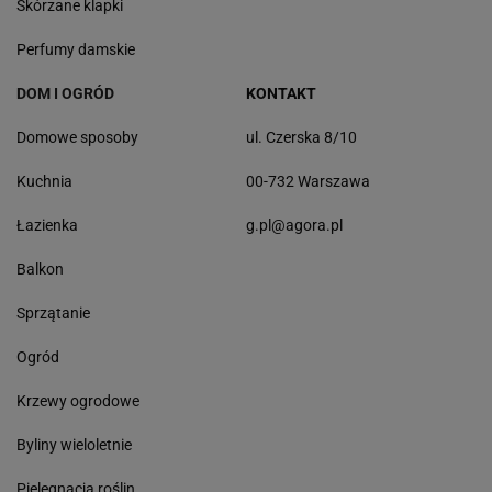
Skórzane klapki
Perfumy damskie
DOM I OGRÓD
KONTAKT
Domowe sposoby
ul. Czerska 8/10
Kuchnia
00-732 Warszawa
Łazienka
g.pl@agora.pl
Balkon
Sprzątanie
Ogród
Krzewy ogrodowe
Byliny wieloletnie
Pielęgnacja roślin