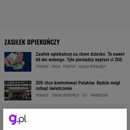
ZASIŁEK OPIEKUŃCZY
Zasiłek opiekuńczy na chore dziecko. To nawet
60 dni wolnego. Tyle pieniędzy wypłaci ci ZUS
PIENIĄDZE
PRACA
PRZEPISY
ZASIŁEK OPIEKUŃCZY
ZUS chce kontrolować Polaków. Będzie mógł
cofnąć świadczenie
PIENIĄDZE
ZASIŁEK OPIEKUŃCZY
ZUS
ŚWIADCZENIA
Dodatkowe pieniądze na dziecko, męża, mamę
i tatę. Złóż ten wniosek
DODATKI
PIENIĄDZE
RODZINA
ZASIŁEK