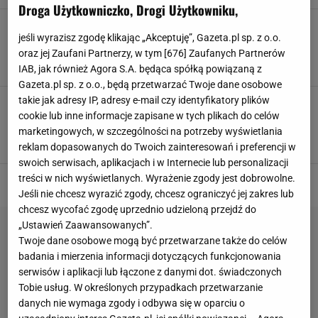
Droga Użytkowniczko, Drogi Użytkowniku,
Świadczenie wspierające a pomoc wypłacana
przez gminę. Czy można je łączyć? O tym
jeśli wyrazisz zgodę klikając „Akceptuję”, Gazeta.pl sp. z o.o.
trzeba pamiętać
oraz jej Zaufani Partnerzy, w tym [
676
] Zaufanych Partnerów
NIEPEŁNOSPRAWNI
OPIEKA
PIENIĄDZE
ZASIŁEK OPIEKUŃCZY
IAB, jak również Agora S.A. będąca spółką powiązaną z
Gazeta.pl sp. z o.o., będą przetwarzać Twoje dane osobowe
takie jak adresy IP, adresy e-mail czy identyfikatory plików
Świadczenie pielęgnacyjne 2024. Ile wyniesie
dodatek? Nowe zasady to ważne zmiany dla
cookie lub inne informacje zapisane w tych plikach do celów
wielu osób
marketingowych, w szczególności na potrzeby wyświetlania
NIEPEŁNOSPRAWNI
PIENIĄDZE
PRZEPISY
ZASIŁEK OPIEKUŃCZY
reklam dopasowanych do Twoich zainteresowań i preferencji w
swoich serwisach, aplikacjach i w Internecie lub personalizacji
treści w nich wyświetlanych. Wyrażenie zgody jest dobrowolne.
Jeśli nie chcesz wyrazić zgody, chcesz ograniczyć jej zakres lub
chcesz wycofać zgodę uprzednio udzieloną przejdź do
„Ustawień Zaawansowanych”.
Twoje dane osobowe mogą być przetwarzane także do celów
badania i mierzenia informacji dotyczących funkcjonowania
serwisów i aplikacji lub łączone z danymi dot. świadczonych
Tobie usług. W określonych przypadkach przetwarzanie
danych nie wymaga zgody i odbywa się w oparciu o