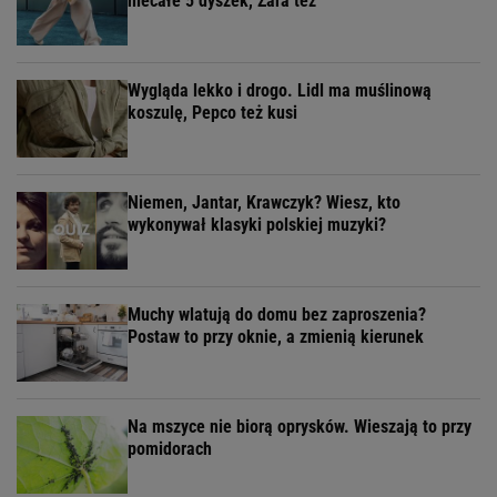
niecałe 5 dyszek, Zara też
Wygląda lekko i drogo. Lidl ma muślinową
koszulę, Pepco też kusi
Niemen, Jantar, Krawczyk? Wiesz, kto
wykonywał klasyki polskiej muzyki?
Muchy wlatują do domu bez zaproszenia?
Postaw to przy oknie, a zmienią kierunek
Na mszyce nie biorą oprysków. Wieszają to przy
pomidorach