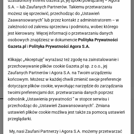
uzasadniony interes Gazeta.pl, jej spółki powiązanej – Agora
S.A. – lub Zaufanych Partnerów. Takiemu przetwarzaniu
możesz się sprzeciwić, przechodząc do „Ustawień
Zaawansowanych” lub przez kontakt z administratorem – w
zależności od zakresu sprzeciwu i podmiotu, wobec którego
jest kierowany. Więcej informacji o przetwarzaniu danych
osobowych znajdziesz w dokumencie
Polityka Prywatności
Gazeta.pl
i
Polityka Prywatności Agora S.A.
Klikając „Akceptuję” wyrażasz też zgodę na zainstalowanie i
przechowywanie plików cookie Gazeta.pl sp. z o.o., jej
Zaufanych Partnerów i Agora S.A. na Twoim urządzeniu
końcowym. Możesz w każdej chwili zmienić swoje preferencje
dotyczące plików cookie, wywołując narzędzie do zarządzania
POPULARNE
NAJNOWSZE
twoimi preferencjami dot. przetwarzania danych poprzez
odnośnik „Ustawienia prywatności ” w stopce serwisu i
przechodząc do „Ustawień Zaawansowanych”. Zmiana
Mszyce znikają bez oprysków. Wystarczy
powiesić to przy roślinach
ustawień plików cookie możliwa jest także za pomocą ustawień
przeglądarki.
My, nasi Zaufani Partnerzy i Agora S.A. możemy przetwarzać
Zwykły staw skrywał prawdziwego giganta. Ta