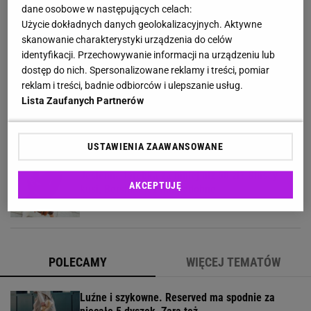
ryba przeszła do historii
dane osobowe w następujących celach:
Użycie dokładnych danych geolokalizacyjnych. Aktywne
skanowanie charakterystyki urządzenia do celów
Wsyp do pralki zamiast płynu. Ręczniki
identyfikacji. Przechowywanie informacji na urządzeniu lub
odzyskają miękkość
dostęp do nich. Spersonalizowane reklamy i treści, pomiar
reklam i treści, badnie odbiorców i ulepszanie usług.
Lista Zaufanych Partnerów
Coraz więcej osób wkłada folię pod telewizor.
Szczegół zmienia wszystko
USTAWIENIA ZAAWANSOWANE
Jesienna torebka za mniej niż 50 zł? Sinsay
AKCEPTUJĘ
kusi, Bershka też ma podobne
POLECAMY
WIĘCEJ TEMATÓW
Luźne i szykowne. Reserved ma spodnie za