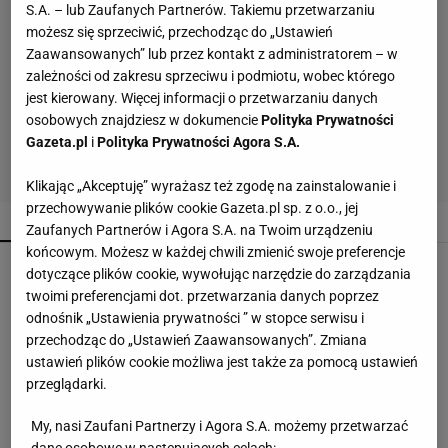
S.A. – lub Zaufanych Partnerów. Takiemu przetwarzaniu
możesz się sprzeciwić, przechodząc do „Ustawień
Zaawansowanych” lub przez kontakt z administratorem – w
zależności od zakresu sprzeciwu i podmiotu, wobec którego
jest kierowany. Więcej informacji o przetwarzaniu danych
osobowych znajdziesz w dokumencie
Polityka Prywatności
Gazeta.pl
i
Polityka Prywatności Agora S.A.
Klikając „Akceptuję” wyrażasz też zgodę na zainstalowanie i
przechowywanie plików cookie Gazeta.pl sp. z o.o., jej
POPULARNE
NAJNOWSZE
Zaufanych Partnerów i Agora S.A. na Twoim urządzeniu
końcowym. Możesz w każdej chwili zmienić swoje preferencje
Malinowe baleriny to nowy trend na jesień 2026.
dotyczące plików cookie, wywołując narzędzie do zarządzania
CCC ma je w niskiej cenie
twoimi preferencjami dot. przetwarzania danych poprzez
odnośnik „Ustawienia prywatności ” w stopce serwisu i
przechodząc do „Ustawień Zaawansowanych”. Zmiana
Soda oczyszczona to dopiero początek. Dodaj
ustawień plików cookie możliwa jest także za pomocą ustawień
jeszcze dwa produkty
przeglądarki.
My, nasi Zaufani Partnerzy i Agora S.A. możemy przetwarzać
Te buty będą hitem jesieni 2026! Wiśniowe
dane osobowe w następujących celach: