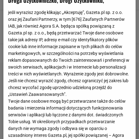
Droga Użytkowniczko, Drogi Użytkowniku,
PRZYMROZKI
ZIMNA ZOŚKA
ZIMNI OGRODNICY
jeśli wyrazisz zgodę klikając „Akceptuję”, Gazeta.pl sp. z o.o.
Wiemy, kiedy są zimni ogrodnicy i zimna Zośka.
oraz jej Zaufani Partnerzy, w tym [
676
] Zaufanych Partnerów
Lepiej zabezpiecz swoje uprawy przed
IAB, jak również Agora S.A. będąca spółką powiązaną z
przymrozkami
Gazeta.pl sp. z o.o., będą przetwarzać Twoje dane osobowe
MAJÓWKA
OGRODNICY
ROŚLINY
WIOSNA
takie jak adresy IP, adresy e-mail czy identyfikatory plików
cookie lub inne informacje zapisane w tych plikach do celów
marketingowych, w szczególności na potrzeby wyświetlania
reklam dopasowanych do Twoich zainteresowań i preferencji w
swoich serwisach, aplikacjach i w Internecie lub personalizacji
treści w nich wyświetlanych. Wyrażenie zgody jest dobrowolne.
Jeśli nie chcesz wyrazić zgody, chcesz ograniczyć jej zakres lub
chcesz wycofać zgodę uprzednio udzieloną przejdź do
„Ustawień Zaawansowanych”.
Twoje dane osobowe mogą być przetwarzane także do celów
badania i mierzenia informacji dotyczących funkcjonowania
serwisów i aplikacji lub łączone z danymi dot. świadczonych
Tobie usług. W określonych przypadkach przetwarzanie
danych nie wymaga zgody i odbywa się w oparciu o
uzasadniony interes Gazeta.pl, jej spółki powiązanej – Agora