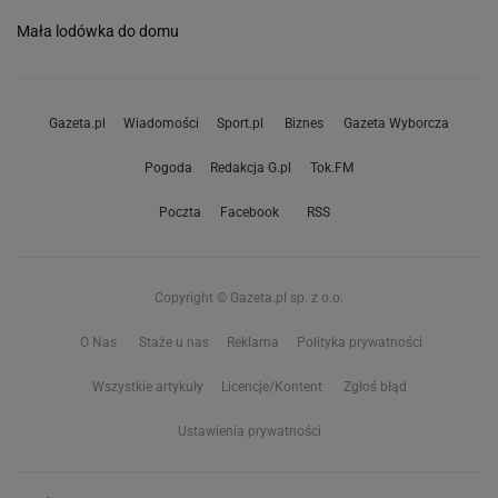
Mała lodówka do domu
Gazeta.pl
Wiadomości
Sport.pl
Biznes
Gazeta Wyborcza
Pogoda
Redakcja G.pl
Tok.FM
Poczta
Facebook
RSS
Copyright © Gazeta.pl sp. z o.o.
O Nas
Staże u nas
Reklama
Polityka prywatności
Wszystkie artykuły
Licencje/Kontent
Zgłoś błąd
Ustawienia prywatności