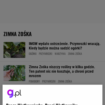
ZIMNA ZOŚKA
IMGW wydało ostrzeżenie. Przymrozki wracają.
Kiedy będzie można sadzić ogórki?
OGÓRKI
PRZYMROZKI
WARZYWA
ZIMNA ZOŚKA
Zimna Zośka niszczy rośliny w kilka godzin.
Ten patent nic nie kosztuje, a chroni przed
mrozem
POMIDORY
PRZYMROZKI
ZIMNA ZOŚKA
Nadchodzi ważny termin. Ogrodnicy powinni
trzymać rękę na pulsie. To może zniszczyć
plony