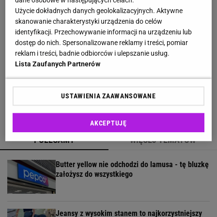
czółenka to kwintesencja luksusu i
Użycie dokładnych danych geolokalizacyjnych. Aktywne
ponadczasowego stylu
skanowanie charakterystyki urządzenia do celów
identyfikacji. Przechowywanie informacji na urządzeniu lub
Lniane spodnie z Lidla nawet jesienią będą
dostęp do nich. Spersonalizowane reklamy i treści, pomiar
hitem. Kosztują 44,99 zł
reklam i treści, badnie odbiorców i ulepszanie usług.
Lista Zaufanych Partnerów
Wsyp do pralki zamiast płynu. Ręczniki
odzyskają miękkość
USTAWIENIA ZAAWANSOWANE
AKCEPTUJĘ
POLECAMY
WIĘCEJ TEMATÓW
Butter yellow nie odchodzi do lamusa - tę bluzkę
założysz do wszystkiego
Jeansy z wysokim stanem to najkorzystniejszy