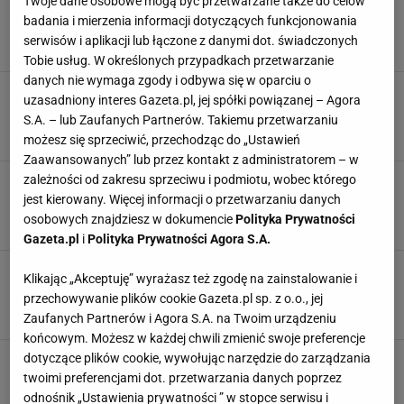
Twoje dane osobowe mogą być przetwarzane także do celów
Sennik: ciąża. Czy sen o ciąży oznacza, że
zostaniesz rodzicem?
badania i mierzenia informacji dotyczących funkcjonowania
CIĄŻA
SEN
SENNIK
ZNACZENIE SNÓW
serwisów i aplikacji lub łączone z danymi dot. świadczonych
Tobie usług. W określonych przypadkach przetwarzanie
danych nie wymaga zgody i odbywa się w oparciu o
Sennik: wypadek samochodowy. Co oznacza
uzasadniony interes Gazeta.pl, jej spółki powiązanej – Agora
sen, w którym bierzemy udział w wypadku?
S.A. – lub Zaufanych Partnerów. Takiemu przetwarzaniu
SEN
SENNIK
ZNACZENIE SNÓW
możesz się sprzeciwić, przechodząc do „Ustawień
Zaawansowanych” lub przez kontakt z administratorem – w
zależności od zakresu sprzeciwu i podmiotu, wobec którego
Sen: wypadające zęby. Co mogą oznaczać
pojawiające się w snach zęby?
jest kierowany. Więcej informacji o przetwarzaniu danych
SEN
SENNIK
ZNACZENIE SNÓW
ZĘBY
osobowych znajdziesz w dokumencie
Polityka Prywatności
Gazeta.pl
i
Polityka Prywatności Agora S.A.
Sennik: grzyby. Czy sen o grzybach może
Klikając „Akceptuję” wyrażasz też zgodę na zainstalowanie i
zwiastować coś dobrego?
przechowywanie plików cookie Gazeta.pl sp. z o.o., jej
GRZYBY
SEN
SENNIK
ZNACZENIE SNÓW
Zaufanych Partnerów i Agora S.A. na Twoim urządzeniu
końcowym. Możesz w każdej chwili zmienić swoje preferencje
dotyczące plików cookie, wywołując narzędzie do zarządzania
Sennik: pies. Co symbolizuje pies, który
odwiedza nas we śnie? Sprawdzamy!
twoimi preferencjami dot. przetwarzania danych poprzez
PIES
SEN
SENNIK
ZNACZENIE SNÓW
odnośnik „Ustawienia prywatności ” w stopce serwisu i