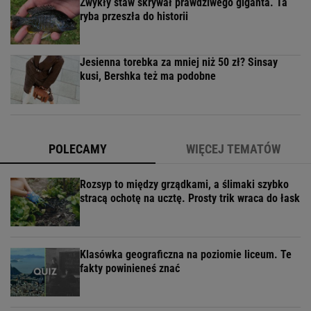
Zwykły staw skrywał prawdziwego giganta. Ta
ryba przeszła do historii
Jesienna torebka za mniej niż 50 zł? Sinsay
kusi, Bershka też ma podobne
POLECAMY
WIĘCEJ TEMATÓW
Rozsyp to między grządkami, a ślimaki szybko
stracą ochotę na ucztę. Prosty trik wraca do łask
Klasówka geograficzna na poziomie liceum. Te
fakty powinieneś znać