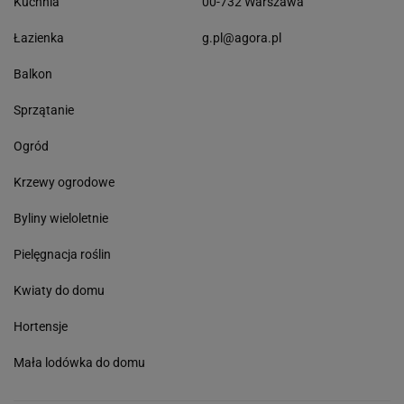
Kuchnia
00-732 Warszawa
Łazienka
g.pl@agora.pl
Balkon
Sprzątanie
Ogród
Krzewy ogrodowe
Byliny wieloletnie
Pielęgnacja roślin
Kwiaty do domu
Hortensje
Mała lodówka do domu