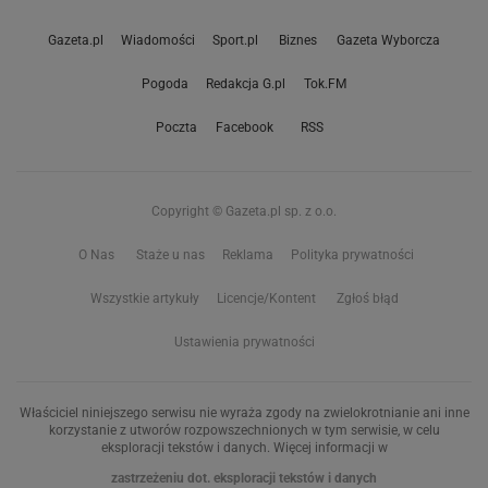
Gazeta.pl
Wiadomości
Sport.pl
Biznes
Gazeta Wyborcza
Pogoda
Redakcja G.pl
Tok.FM
Poczta
Facebook
RSS
Copyright © Gazeta.pl sp. z o.o.
O Nas
Staże u nas
Reklama
Polityka prywatności
Wszystkie artykuły
Licencje/Kontent
Zgłoś błąd
Ustawienia prywatności
Właściciel niniejszego serwisu nie wyraża zgody na zwielokrotnianie ani inne
korzystanie z utworów rozpowszechnionych w tym serwisie, w celu
eksploracji tekstów i danych. Więcej informacji w
zastrzeżeniu dot. eksploracji tekstów i danych