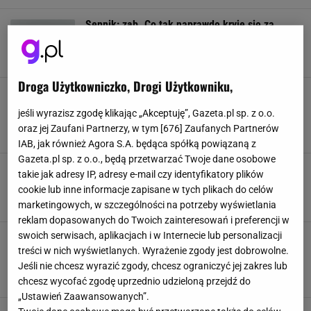
Sennik: ząb. Co tak naprawdę kryje się za
snami, w których pojawiają się zęby?
SENNIK
ZNACZENIE SNÓW
ZĘBY
Droga Użytkowniczko, Drogi Użytkowniku,
Sennik - basen. Jakie jest znaczenie snów o
pływaniu w basenie? Co takie sny mówią o
jeśli wyrazisz zgodę klikając „Akceptuję”, Gazeta.pl sp. z o.o.
twojej osobowości?
oraz jej Zaufani Partnerzy, w tym [
676
] Zaufanych Partnerów
BASEN
PŁYWANIE
SEN
SENNIK
IAB, jak również Agora S.A. będąca spółką powiązaną z
Gazeta.pl sp. z o.o., będą przetwarzać Twoje dane osobowe
Co sen o zębach mówi o śniącym? Dlaczego
takie jak adresy IP, adresy e-mail czy identyfikatory plików
śnią nam się zęby? Sprawdź, co mówi sennik
cookie lub inne informacje zapisane w tych plikach do celów
DENTYSTA
MARZENIA
SEN
SENNIK
marketingowych, w szczególności na potrzeby wyświetlania
reklam dopasowanych do Twoich zainteresowań i preferencji w
swoich serwisach, aplikacjach i w Internecie lub personalizacji
Sennik: pieniądze. Czy sen o pieniądzach to
przepowiednia bogactwa? A może pora
treści w nich wyświetlanych. Wyrażenie zgody jest dobrowolne.
zacisnąć pasa?
Jeśli nie chcesz wyrazić zgody, chcesz ograniczyć jej zakres lub
FINANSE
PIENIĄDZE
SEN
SENNIK
chcesz wycofać zgodę uprzednio udzieloną przejdź do
„Ustawień Zaawansowanych”.