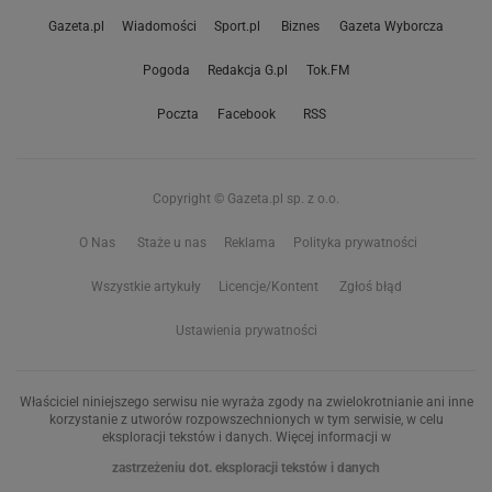
Gazeta.pl
Wiadomości
Sport.pl
Biznes
Gazeta Wyborcza
Pogoda
Redakcja G.pl
Tok.FM
Poczta
Facebook
RSS
Copyright © Gazeta.pl sp. z o.o.
O Nas
Staże u nas
Reklama
Polityka prywatności
Wszystkie artykuły
Licencje/Kontent
Zgłoś błąd
Ustawienia prywatności
Właściciel niniejszego serwisu nie wyraża zgody na zwielokrotnianie ani inne
korzystanie z utworów rozpowszechnionych w tym serwisie, w celu
eksploracji tekstów i danych. Więcej informacji w
zastrzeżeniu dot. eksploracji tekstów i danych