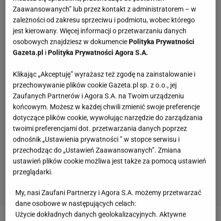
Zaawansowanych” lub przez kontakt z administratorem – w
zależności od zakresu sprzeciwu i podmiotu, wobec którego
jest kierowany. Więcej informacji o przetwarzaniu danych
osobowych znajdziesz w dokumencie
Polityka Prywatności
Gazeta.pl
i
Polityka Prywatności Agora S.A.
Klikając „Akceptuję” wyrażasz też zgodę na zainstalowanie i
przechowywanie plików cookie Gazeta.pl sp. z o.o., jej
Zaufanych Partnerów i Agora S.A. na Twoim urządzeniu
końcowym. Możesz w każdej chwili zmienić swoje preferencje
dotyczące plików cookie, wywołując narzędzie do zarządzania
twoimi preferencjami dot. przetwarzania danych poprzez
odnośnik „Ustawienia prywatności ” w stopce serwisu i
przechodząc do „Ustawień Zaawansowanych”. Zmiana
ustawień plików cookie możliwa jest także za pomocą ustawień
przeglądarki.
My, nasi Zaufani Partnerzy i Agora S.A. możemy przetwarzać
dane osobowe w następujących celach:
Quiz - o tych zawodach nawet nie słyszałeś.
Użycie dokładnych danych geolokalizacyjnych. Aktywne
Wiesz, kim był retman?