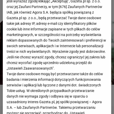
jeśli wyrazisz zgodę klikając „Akceptuję”, Gazeta.pl sp. z o.o.
oraz jej Zaufani Partnerzy, w tym [
676
] Zaufanych Partnerów
IAB, jak również Agora S.A. będąca spółką powiązaną z
Gazeta.pl sp. z o.o., będą przetwarzać Twoje dane osobowe
takie jak adresy IP, adresy e-mail czy identyfikatory plików
cookie lub inne informacje zapisane w tych plikach do celów
marketingowych, w szczególności na potrzeby wyświetlania
reklam dopasowanych do Twoich zainteresowań i preferencji w
swoich serwisach, aplikacjach i w Internecie lub personalizacji
treści w nich wyświetlanych. Wyrażenie zgody jest dobrowolne.
Jeśli nie chcesz wyrazić zgody, chcesz ograniczyć jej zakres lub
chcesz wycofać zgodę uprzednio udzieloną przejdź do
„Ustawień Zaawansowanych”.
Twoje dane osobowe mogą być przetwarzane także do celów
badania i mierzenia informacji dotyczących funkcjonowania
serwisów i aplikacji lub łączone z danymi dot. świadczonych
Tobie usług. W określonych przypadkach przetwarzanie
ROZWIĄŻ QUIZ
danych nie wymaga zgody i odbywa się w oparciu o
uzasadniony interes Gazeta.pl, jej spółki powiązanej – Agora
S.A. – lub Zaufanych Partnerów. Takiemu przetwarzaniu
możesz się sprzeciwić, przechodząc do „Ustawień