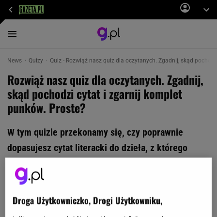
News
Quizy
Quiz - Rozwiąż nasz quiz dla oczytanych. Zgadnij, skąd pochodzi
Rozwiąż nasz quiz dla oczytanych. Zgadnij,
skąd pochodzi cytat i zgarnij komplet
punków. Proste?
W tym quizie przekonamy się, czy poprawnie
dopasujesz cytat literacki do dzieła, z którego
pochodzi. Jesteśmy przekonani, że to quiz dla moli
książkowych, ale może wakacyjni czytelnicy też
mają szansę na komplet punktów? Przekonajmy
Droga Użytkowniczko, Drogi Użytkowniku,
się!