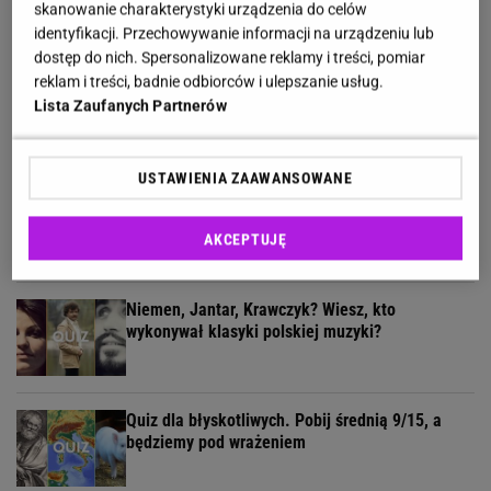
skanowanie charakterystyki urządzenia do celów
identyfikacji. Przechowywanie informacji na urządzeniu lub
dostęp do nich. Spersonalizowane reklamy i treści, pomiar
reklam i treści, badnie odbiorców i ulepszanie usług.
Żyłeś w PRL-u? Sprawdź w naszym quizie, czy
Lista Zaufanych Partnerów
pamiętasz te programy
USTAWIENIA ZAAWANSOWANE
Geograficzny quiz wyłoni ekspertów. Tylko 30% z
was zdobywa komplet!
AKCEPTUJĘ
Niemen, Jantar, Krawczyk? Wiesz, kto
wykonywał klasyki polskiej muzyki?
Quiz dla błyskotliwych. Pobij średnią 9/15, a
będziemy pod wrażeniem