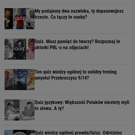
My podajemy dwa nazwiska, ty dopasowujesz
trzecie. Co łączy te osoby?
Quiz. Masz pamięć do twarzy? Rozpoznaj te
aktorki PRL-u na zdjęciach!
Ten quiz wiedzy ogólnej to solidny trening
umysłu! Przekroczysz 9/14?
Quiz językowy: Większość Polaków niestety myli
te słowa. A ty?
Quiz wiedzy ogólnej prawda/fałsz. Odróżnisz