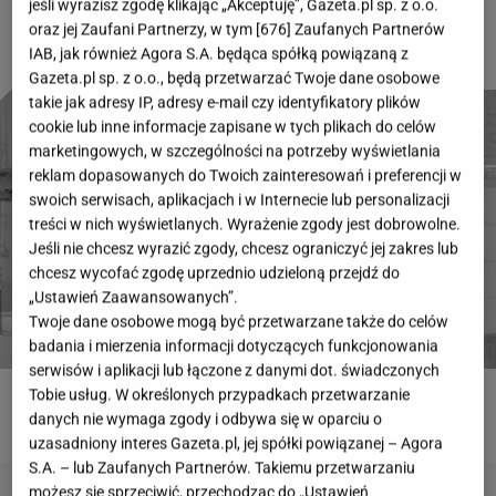
jeśli wyrazisz zgodę klikając „Akceptuję”, Gazeta.pl sp. z o.o.
oraz jej Zaufani Partnerzy, w tym [
676
] Zaufanych Partnerów
IAB, jak również Agora S.A. będąca spółką powiązaną z
Gazeta.pl sp. z o.o., będą przetwarzać Twoje dane osobowe
takie jak adresy IP, adresy e-mail czy identyfikatory plików
cookie lub inne informacje zapisane w tych plikach do celów
marketingowych, w szczególności na potrzeby wyświetlania
reklam dopasowanych do Twoich zainteresowań i preferencji w
swoich serwisach, aplikacjach i w Internecie lub personalizacji
treści w nich wyświetlanych. Wyrażenie zgody jest dobrowolne.
Jeśli nie chcesz wyrazić zgody, chcesz ograniczyć jej zakres lub
chcesz wycofać zgodę uprzednio udzieloną przejdź do
„Ustawień Zaawansowanych”.
Twoje dane osobowe mogą być przetwarzane także do celów
badania i mierzenia informacji dotyczących funkcjonowania
serwisów i aplikacji lub łączone z danymi dot. świadczonych
Tobie usług. W określonych przypadkach przetwarzanie
ROZWIĄŻ QUIZ
danych nie wymaga zgody i odbywa się w oparciu o
uzasadniony interes Gazeta.pl, jej spółki powiązanej – Agora
S.A. – lub Zaufanych Partnerów. Takiemu przetwarzaniu
możesz się sprzeciwić, przechodząc do „Ustawień