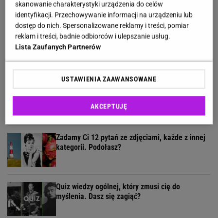
skanowanie charakterystyki urządzenia do celów
identyfikacji. Przechowywanie informacji na urządzeniu lub
dostęp do nich. Spersonalizowane reklamy i treści, pomiar
reklam i treści, badnie odbiorców i ulepszanie usług.
Jesteś mieszczuchem? Nie masz szans w
Lista Zaufanych Partnerów
naszym quizie wiedzy o wsi!
USTAWIENIA ZAAWANSOWANE
11 pytań o największe polskie miasta.
Wykształceni zgarną komplet
AKCEPTUJĘ
Zadamy Ci 12 pytań ze zdjęciami, każde z innej
kategorii. Podołasz?
Quiz wiedzy ogólnej, który zmusi cię do
myślenia. Dasz się zagiąć?