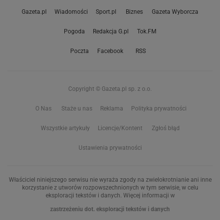
Gazeta.pl
Wiadomości
Sport.pl
Biznes
Gazeta Wyborcza
Pogoda
Redakcja G.pl
Tok.FM
Poczta
Facebook
RSS
Copyright © Gazeta.pl sp. z o.o.
O Nas
Staże u nas
Reklama
Polityka prywatności
Wszystkie artykuły
Licencje/Kontent
Zgłoś błąd
Ustawienia prywatności
Właściciel niniejszego serwisu nie wyraża zgody na zwielokrotnianie ani inne
korzystanie z utworów rozpowszechnionych w tym serwisie, w celu
eksploracji tekstów i danych. Więcej informacji w
zastrzeżeniu dot. eksploracji tekstów i danych