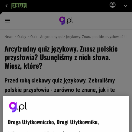
News
Quizy
Quiz - Arcytrudny quiz językowy. Znasz polskie przysłowia? Usun
Arcytrudny quiz językowy. Znasz polskie
przysłowia? Usunęliśmy z nich słowa.
Wiesz, które?
Przed tobą ciekawy quiz językowy. Zebraliśmy
polskie przysłowia - zarówno te znane, jak i te
nieco mniej znane - i usunęliśmy z nich słowa.
Zgadniesz, które? Niektóre pytania są
podchwytliwe, więc pośpiech jest niewskazany.
Droga Użytkowniczko, Drogi Użytkowniku,
Zawalcz o wynik 12/12!