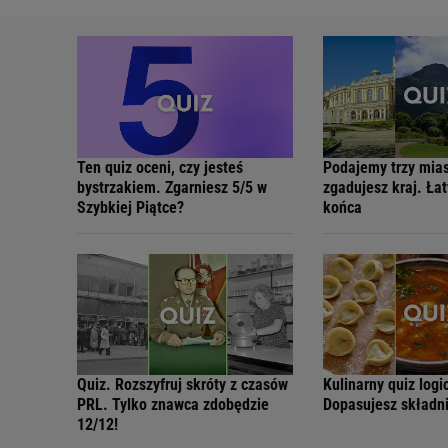
Ten quiz oceni, czy jesteś
Podajemy trzy mias
bystrzakiem. Zgarniesz 5/5 w
zgadujesz kraj. Ła
Szybkiej Piątce?
końca
Quiz. Rozszyfruj skróty z czasów
Kulinarny quiz logi
PRL. Tylko znawca zdobędzie
Dopasujesz składn
12/12!