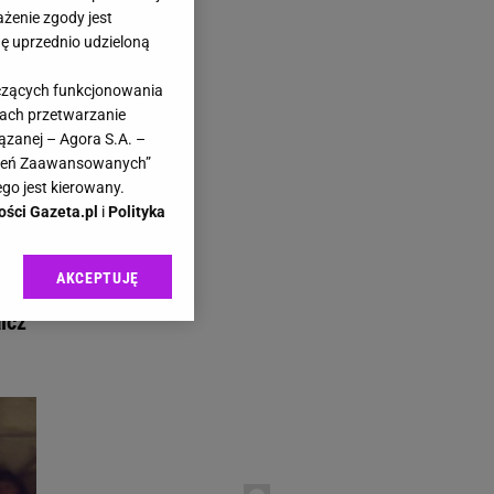
ażenie zgody jest
dę uprzednio udzieloną
yczących funkcjonowania
kach przetwarzanie
ązanej – Agora S.A. –
awień Zaawansowanych”
go jest kierowany.
ości Gazeta.pl
i
Polityka
AKCEPTUJĘ
eden
l sp. z o.o., jej
ić swoje preferencje
lcz
arzania danych poprzez
ych”. Zmiana ustawień
ach:
 celów identyfikacji.
omiar reklam i treści,