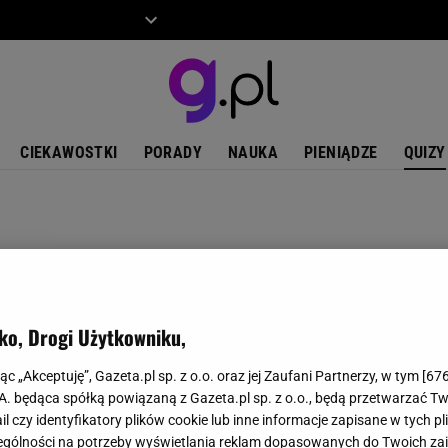
ZIECKO
MOTO
CIEKAWOSTKI
PORADY
NAUKA
PIENIĄDZE
QUIZY
ko, Drogi Użytkowniku,
jąc „Akceptuję”, Gazeta.pl sp. z o.o. oraz jej Zaufani Partnerzy, w tym [
67
.A. będąca spółką powiązaną z Gazeta.pl sp. z o.o., będą przetwarzać T
ail czy identyfikatory plików cookie lub inne informacje zapisane w tych p
gólności na potrzeby wyświetlania reklam dopasowanych do Twoich zain