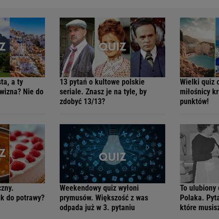
ta, a ty
13 pytań o kultowe polskie
Wielki quiz 
twizna? Nie do
seriale. Znasz je na tyle, by
miłośnicy k
zdobyć 13/13?
punktów!
czny.
Weekendowy quiz wyłoni
To ulubiony
ik do potrawy?
prymusów. Większość z was
Polaka. Pyt
odpada już w 3. pytaniu
które musis