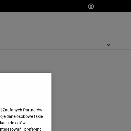
6
] Zaufanych Partnerów
woje dane osobowe takie
likach do celów
teresowań i preferencji