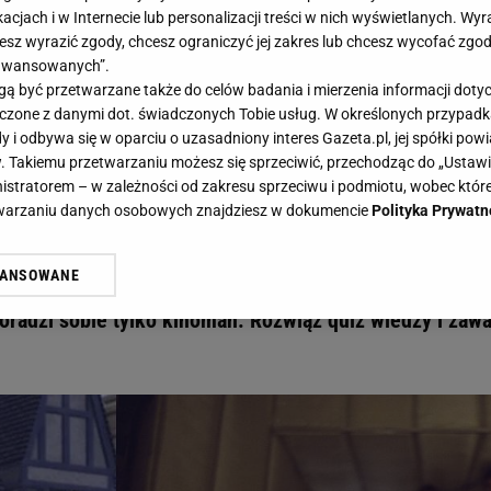
acjach i w Internecie lub personalizacji treści w nich wyświetlanych. Wyr
cesz wyrazić zgody, chcesz ograniczyć jej zakres lub chcesz wycofać zgo
aawansowanych”.
 być przetwarzane także do celów badania i mierzenia informacji dot
 łączone z danymi dot. świadczonych Tobie usług. W określonych przypad
Dopasuj cytaty do produkcji. Quiz wiedzy dla prawdziwych kinomanów - Gazeta.pl
i odbywa się w oparciu o uzasadniony interes Gazeta.pl, jej spółki powi
ja"? Dopasuj cytaty do produkcji.
. Takiemu przetwarzaniu możesz się sprzeciwić, przechodząc do „Ust
nistratorem – w zależności od zakresu sprzeciwu i podmiotu, wobec które
wdziwych kinomanów
etwarzaniu danych osobowych znajdziesz w dokumencie
Polityka Prywatn
WANSOWANE
a za słona!" Wiesz, skąd pochodzi ten cytat? Masz już j
żasz też zgodę na zainstalowanie i przechowywanie plików cookie Gazeta.p
gora S.A. na Twoim urządzeniu końcowym. Możesz w każdej chwili zmien
oradzi sobie tylko kinoman. Rozwiąż quiz wiedzy i zawa
 wywołując narzędzie do zarządzania twoimi preferencjami dot. przetw
ywatności ” w stopce serwisu i przechodząc do „Ustawień Zaawansowan
st także za pomocą ustawień przeglądarki.
rzy i Agora S.A. możemy przetwarzać dane osobowe w następujących cel
 geolokalizacyjnych. Aktywne skanowanie charakterystyki urządzenia do
 na urządzeniu lub dostęp do nich. Spersonalizowane reklamy i treści, p