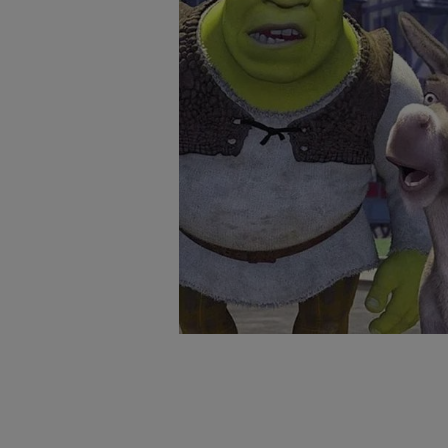
badnie odbiorców i uleps