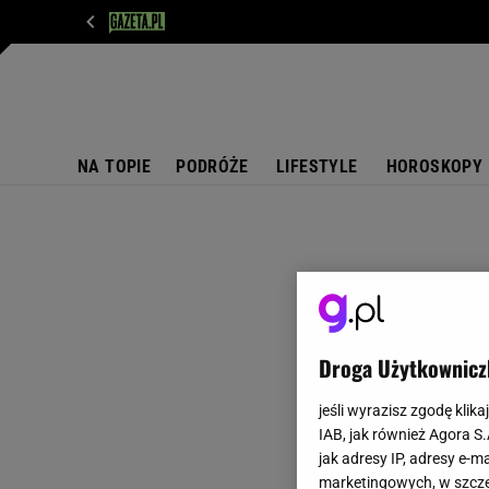
WIADOMOŚCI
NEXT
SPORT
PLOTEK
D
NA TOPIE
PODRÓŻE
LIFESTYLE
HOROSKOPY
Droga Użytkownicz
jeśli wyrazisz zgodę klika
IAB, jak również Agora S
jak adresy IP, adresy e-m
marketingowych, w szcze