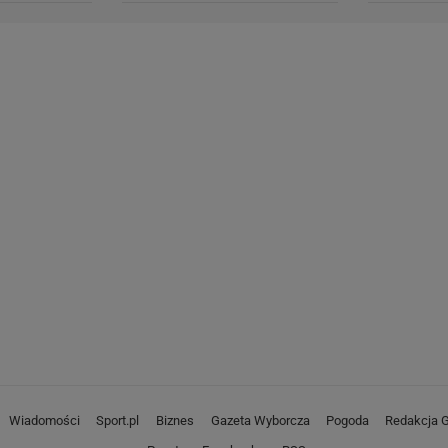
Wiadomości
Sport.pl
Biznes
Gazeta Wyborcza
Pogoda
Redakcja G