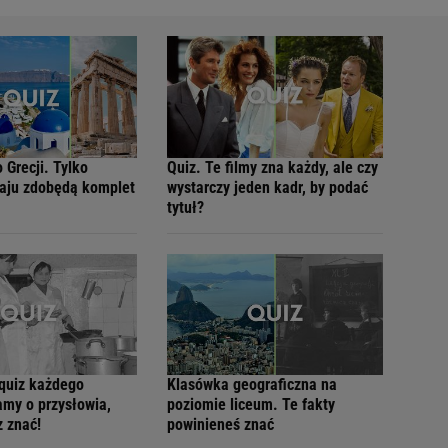
o Grecji. Tylko
Quiz. Te filmy zna każdy, ale czy
raju zdobędą komplet
wystarczy jeden kadr, by podać
tytuł?
 quiz każdego
Klasówka geograficzna na
amy o przysłowia,
poziomie liceum. Te fakty
z znać!
powinieneś znać