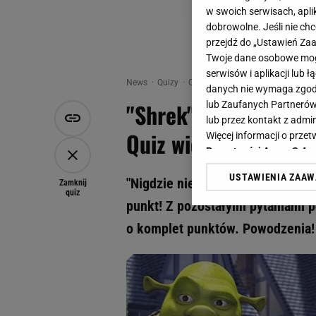
w swoich serwisach, aplik
dobrowolne. Jeśli nie ch
przejdź do „Ustawień Z
Twoje dane osobowe mogą
serwisów i aplikacji lub
News
Quizy
Quiz - "Shrek" czy "Seksmisja"? 
danych nie wymaga zgody 
"Shrek" czy "Seksmis
lub Zaufanych Partnerów
lub przez kontakt z admi
Quiz wiedzy dla pra
Więcej informacji o prz
Prywatności Agora S.A.
USTAWIENIA ZAA
"Nigdzie nie jedziemy, a zupa był
Klikając „Akceptuję” wyra
Zamknij
quiz
Zaufanych Partnerów i A
punkt! Z pozostałymi pytaniami p
dotyczące plików cookie,
o komplet punktów. Powodzenia!
odnośnik „Ustawienia pr
plików cookie możliwa je
My, nasi Zaufani Partne
Użycie dokładnych danych
Przechowywanie informacji