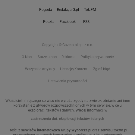
Pogoda
Redakcja G.pl
Tok.FM
Poczta
Facebook
RSS
Copyright © Gazeta.pl sp. z o.o.
O Nas
Staże u nas
Reklama
Polityka prywatności
Wszystkie artykuły
Licencje/Kontent
Zgłoś błąd
Ustawienia prywatności
Właściciel niniejszego serwisu nie wyraża zgody na zwielokrotnianie ani inne
korzystanie z utworów rozpowszechnionych w tym serwisie, w celu
eksploracji tekstów i danych. Więcej informacji w
zastrzeżeniu dot. eksploracji tekstów i danych
Treści z
serwisów internetowych Grupy Wyborcza.pl
oraz serwisu tokfm.pl