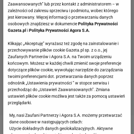
Zaawansowanych” lub przez kontakt z administratorem – w
zależności od zakresu sprzeciwu i podmiotu, wobec którego
jest kierowany. Więcej informacji o przetwarzaniu danych
osobowych znajdziesz w dokumencie
Polityka Prywatności
Gazeta.pl
i
Polityka Prywatności Agora S.A.
Klikając „Akceptuję” wyrażasz też zgodę na zainstalowanie i
przechowywanie plików cookie Gazeta.pl sp. z o.o., jej
Zaufanych Partnerów i Agora S.A. na Twoim urządzeniu
końcowym. Możesz w każdej chwili zmienić swoje preferencje
dotyczące plików cookie, wywołując narzędzie do zarządzania
twoimi preferencjami dot. przetwarzania danych poprzez
odnośnik „Ustawienia prywatności ” w stopce serwisu i
przechodząc do „Ustawień Zaawansowanych”. Zmiana
ustawień plików cookie możliwa jest także za pomocą ustawień
przeglądarki.
My, nasi Zaufani Partnerzy i Agora S.A. możemy przetwarzać
Quiz o "Seksmisji". Sprawdź, jak dobrze
dane osobowe w następujących celach:
pamiętasz ten kultowy film
Użycie dokładnych danych geolokalizacyjnych. Aktywne