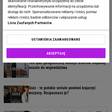
skanowanie charakterystyki urządzenia do celów
identyfikacji. Przechowywanie informacji na urządzeniu lub
Umiesz się zachować? Sprawdź to w quizie z
dostęp do nich. Spersonalizowane reklamy i treści, pomiar
zasad savoir vivre!
reklam i treści, badnie odbiorców i ulepszanie usług.
Lista Zaufanych Partnerów
Te kultowe teksty zapisały się w pamięci
USTAWIENIA ZAAWANSOWANE
wszystkich Polaków. Znasz je?
AKCEPTUJĘ
Ten quiz geograficzny odsieje leserów. Dopasuj
miasto do województwa
Quiz - te polskie seriale powinni kojarzyć
wszyscy. Rozpoznasz je?