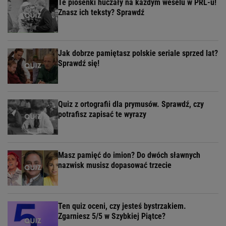
Te piosenki huczały na każdym weselu w PRL-u!
Znasz ich teksty? Sprawdź
Jak dobrze pamiętasz polskie seriale sprzed lat?
Sprawdź się!
Quiz z ortografii dla prymusów. Sprawdź, czy
potrafisz zapisać te wyrazy
Masz pamięć do imion? Do dwóch sławnych
nazwisk musisz dopasować trzecie
Ten quiz oceni, czy jesteś bystrzakiem.
Zgarniesz 5/5 w Szybkiej Piątce?