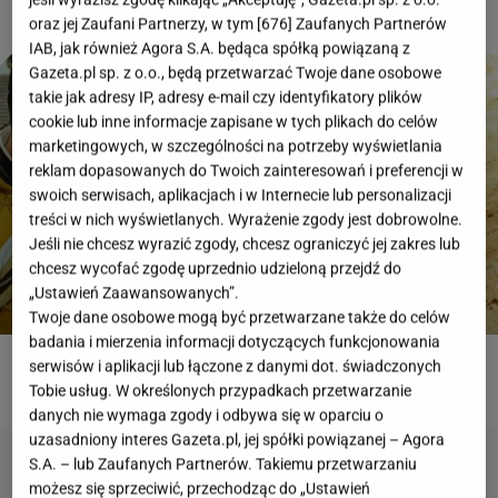
oraz jej Zaufani Partnerzy, w tym [
676
] Zaufanych Partnerów
IAB, jak również Agora S.A. będąca spółką powiązaną z
Gazeta.pl sp. z o.o., będą przetwarzać Twoje dane osobowe
takie jak adresy IP, adresy e-mail czy identyfikatory plików
cookie lub inne informacje zapisane w tych plikach do celów
marketingowych, w szczególności na potrzeby wyświetlania
reklam dopasowanych do Twoich zainteresowań i preferencji w
swoich serwisach, aplikacjach i w Internecie lub personalizacji
treści w nich wyświetlanych. Wyrażenie zgody jest dobrowolne.
Jeśli nie chcesz wyrazić zgody, chcesz ograniczyć jej zakres lub
chcesz wycofać zgodę uprzednio udzieloną przejdź do
„Ustawień Zaawansowanych”.
Twoje dane osobowe mogą być przetwarzane także do celów
badania i mierzenia informacji dotyczących funkcjonowania
serwisów i aplikacji lub łączone z danymi dot. świadczonych
ROZWIĄŻ QUIZ
Tobie usług. W określonych przypadkach przetwarzanie
danych nie wymaga zgody i odbywa się w oparciu o
uzasadniony interes Gazeta.pl, jej spółki powiązanej – Agora
S.A. – lub Zaufanych Partnerów. Takiemu przetwarzaniu
możesz się sprzeciwić, przechodząc do „Ustawień