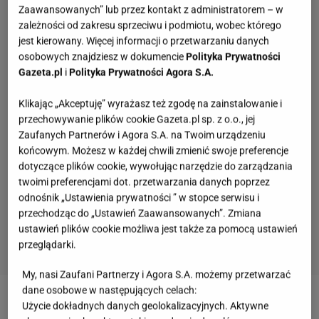
Zaawansowanych” lub przez kontakt z administratorem – w
zależności od zakresu sprzeciwu i podmiotu, wobec którego
jest kierowany. Więcej informacji o przetwarzaniu danych
osobowych znajdziesz w dokumencie
Polityka Prywatności
Gazeta.pl
i
Polityka Prywatności Agora S.A.
Klikając „Akceptuję” wyrażasz też zgodę na zainstalowanie i
przechowywanie plików cookie Gazeta.pl sp. z o.o., jej
Zaufanych Partnerów i Agora S.A. na Twoim urządzeniu
końcowym. Możesz w każdej chwili zmienić swoje preferencje
dotyczące plików cookie, wywołując narzędzie do zarządzania
twoimi preferencjami dot. przetwarzania danych poprzez
odnośnik „Ustawienia prywatności ” w stopce serwisu i
przechodząc do „Ustawień Zaawansowanych”. Zmiana
ustawień plików cookie możliwa jest także za pomocą ustawień
przeglądarki.
My, nasi Zaufani Partnerzy i Agora S.A. możemy przetwarzać
Rozpoznasz te polskie aktorki na zdjęciach?
dane osobowe w następujących celach:
Zgarnij tutaj okrągłe 12/12!
Użycie dokładnych danych geolokalizacyjnych. Aktywne