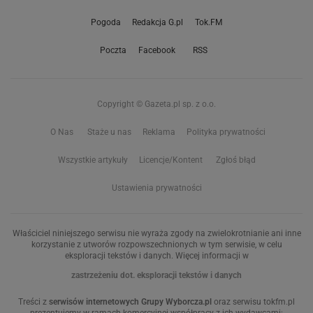
Pogoda
Redakcja G.pl
Tok.FM
Poczta
Facebook
RSS
Copyright © Gazeta.pl sp. z o.o.
O Nas
Staże u nas
Reklama
Polityka prywatności
Wszystkie artykuły
Licencje/Kontent
Zgłoś błąd
Ustawienia prywatności
Właściciel niniejszego serwisu nie wyraża zgody na zwielokrotnianie ani inne
korzystanie z utworów rozpowszechnionych w tym serwisie, w celu
eksploracji tekstów i danych. Więcej informacji w
zastrzeżeniu dot. eksploracji tekstów i danych
Treści z
serwisów internetowych Grupy Wyborcza.pl
oraz serwisu tokfm.pl