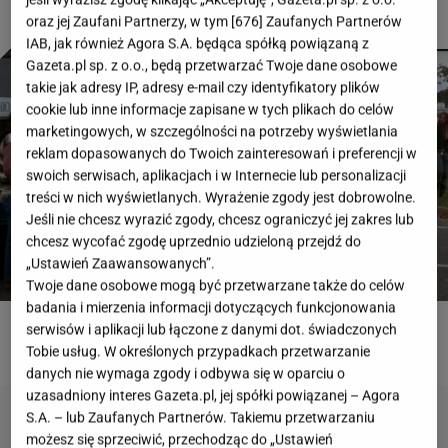
oraz jej Zaufani Partnerzy, w tym [
676
] Zaufanych Partnerów
IAB, jak również Agora S.A. będąca spółką powiązaną z
Gazeta.pl sp. z o.o., będą przetwarzać Twoje dane osobowe
takie jak adresy IP, adresy e-mail czy identyfikatory plików
cookie lub inne informacje zapisane w tych plikach do celów
marketingowych, w szczególności na potrzeby wyświetlania
reklam dopasowanych do Twoich zainteresowań i preferencji w
swoich serwisach, aplikacjach i w Internecie lub personalizacji
treści w nich wyświetlanych. Wyrażenie zgody jest dobrowolne.
Jeśli nie chcesz wyrazić zgody, chcesz ograniczyć jej zakres lub
chcesz wycofać zgodę uprzednio udzieloną przejdź do
„Ustawień Zaawansowanych”.
Twoje dane osobowe mogą być przetwarzane także do celów
badania i mierzenia informacji dotyczących funkcjonowania
serwisów i aplikacji lub łączone z danymi dot. świadczonych
ROZWIĄŻ QUIZ
Tobie usług. W określonych przypadkach przetwarzanie
danych nie wymaga zgody i odbywa się w oparciu o
uzasadniony interes Gazeta.pl, jej spółki powiązanej – Agora
S.A. – lub Zaufanych Partnerów. Takiemu przetwarzaniu
możesz się sprzeciwić, przechodząc do „Ustawień