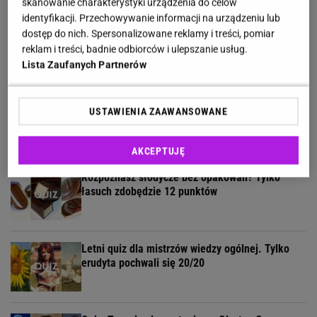
skanowanie charakterystyki urządzenia do celów
identyfikacji. Przechowywanie informacji na urządzeniu lub
Quiz ortograficzny ch/h dla kujonów. Wynik
dostęp do nich. Spersonalizowane reklamy i treści, pomiar
11/13 punktów to minimum!
reklam i treści, badnie odbiorców i ulepszanie usług.
Lista Zaufanych Partnerów
Quiz geograficzny. Pytamy tylko o państwa na G.
USTAWIENIA ZAAWANSOWANE
Polegniesz na 7. pytaniu
AKCEPTUJĘ
Rozpoznasz słodycze bez opakowań? Tylko
łasuch zdobędzie 12 punktów
Letni quiz dla mistrzów wiedzy ogólnej. Tylko
erudyta pochwali się 20/20