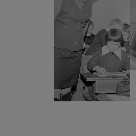
badnie odbiorców i uleps