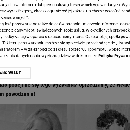
acjach i w Internecie lub personalizacji treści w nich wyświetlanych. Wyr
cesz wyrazić zgody, chcesz ograniczyć jej zakres lub chcesz wycofać zgo
aawansowanych”.
 być przetwarzane także do celów badania i mierzenia informacji dot
 łączone z danymi dot. świadczonych Tobie usług. W określonych przypad
zny. Pytamy o słowa z u/ó. Tylko 60% z was zgarnie tu 13/15, a reszta? - Gazeta.pl
i odbywa się w oparciu o uzasadniony interes Gazeta.pl, jej spółki powi
graficzny. Pytamy o słowa z u/ó.
. Takiemu przetwarzaniu możesz się sprzeciwić, przechodząc do „Ust
nistratorem – w zależności od zakresu sprzeciwu i podmiotu, wobec które
nie tu 13/15, a reszta?
etwarzaniu danych osobowych znajdziesz w dokumencie
Polityka Prywatn
WANSOWANE
y wyłoni prawdziwych mistrzów języka polskiego! Tym r
żasz też zgodę na zainstalowanie i przechowywanie plików cookie Gazeta.p
gora S.A. na Twoim urządzeniu końcowym. Możesz w każdej chwili zmien
 Kto podejmie się tego wyzwania? Uprzedzamy, że wcale
 wywołując narzędzie do zarządzania twoimi preferencjami dot. przetw
am powodzenia!
ywatności ” w stopce serwisu i przechodząc do „Ustawień Zaawansowan
st także za pomocą ustawień przeglądarki.
rzy i Agora S.A. możemy przetwarzać dane osobowe w następujących cel
 geolokalizacyjnych. Aktywne skanowanie charakterystyki urządzenia do
 na urządzeniu lub dostęp do nich. Spersonalizowane reklamy i treści, p