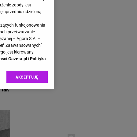
ażenie zgody jest
dę uprzednio udzieloną
yczących funkcjonowania
kach przetwarzanie
ązanej – Agora S.A. –
awień Zaawansowanych”
go jest kierowany.
ości Gazeta.pl
i
Polityka
AKCEPTUJĘ
azem
l sp. z o.o., jej
ić swoje preferencje
 tak
arzania danych poprzez
ych”. Zmiana ustawień
ach:
 celów identyfikacji.
omiar reklam i treści,