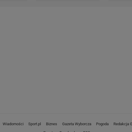
Wiadomości
Sport.pl
Biznes
Gazeta Wyborcza
Pogoda
Redakcja G