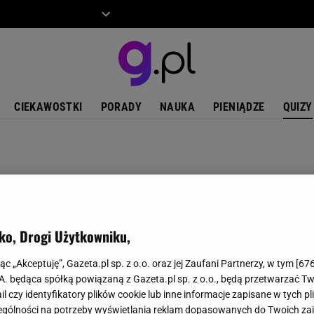
ZIECKO
MOTO
CIEKAWOSTKI
PORADY
NAUKA
PIENIĄDZE
QUIZY
ko, Drogi Użytkowniku,
jąc „Akceptuję”, Gazeta.pl sp. z o.o. oraz jej Zaufani Partnerzy, w tym [
67
.A. będąca spółką powiązaną z Gazeta.pl sp. z o.o., będą przetwarzać T
ail czy identyfikatory plików cookie lub inne informacje zapisane w tych p
gólności na potrzeby wyświetlania reklam dopasowanych do Twoich zain