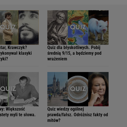
tar, Krawczyk?
Quiz dla błyskotliwych. Pobij
wykonywał klasyki
średnią 9/15, a będziemy pod
zyki?
wrażeniem
wy: Większość
Quiz wiedzy ogólnej
tety myli te słowa.
prawda/fałsz. Odróżnisz fakty od
mitów?