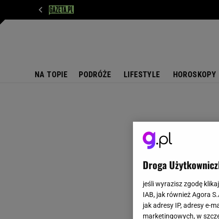
WIADOMOŚCI
NEXT
SPORT
PLOTEK
D
NA TOPIE
PODRÓŻE
LIFESTYLE
HOROSKOPY
Droga Użytkownicz
jeśli wyrazisz zgodę klika
IAB, jak również Agora S
jak adresy IP, adresy e-m
marketingowych, w szcze