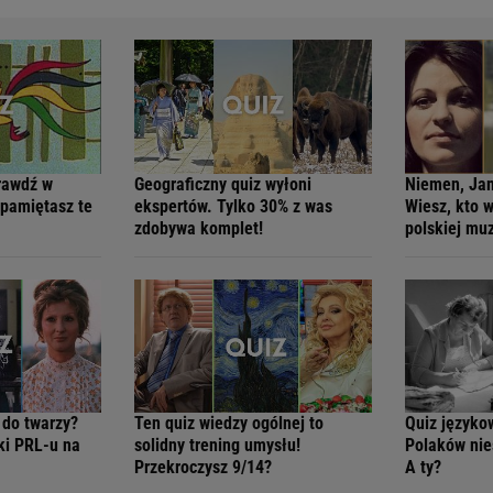
rawdź w
Geograficzny quiz wyłoni
Niemen, Jan
 pamiętasz te
ekspertów. Tylko 30% z was
Wiesz, kto 
zdobywa komplet!
polskiej mu
 do twarzy?
Ten quiz wiedzy ogólnej to
Quiz języko
ki PRL-u na
solidny trening umysłu!
Polaków nies
Przekroczysz 9/14?
A ty?