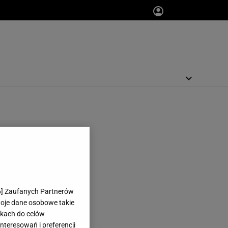
6
] Zaufanych Partnerów
woje dane osobowe takie
likach do celów
teresowań i preferencji