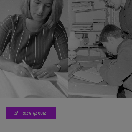
zanie usług.
Lista Zaufanych Partnerów
ROZWIĄŻ QUIZ