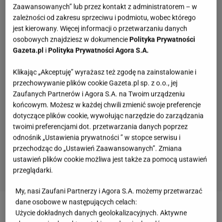
Zaawansowanych” lub przez kontakt z administratorem – w
zależności od zakresu sprzeciwu i podmiotu, wobec którego
jest kierowany. Więcej informacji o przetwarzaniu danych
osobowych znajdziesz w dokumencie
Polityka Prywatności
Gazeta.pl
i
Polityka Prywatności Agora S.A.
Klikając „Akceptuję” wyrażasz też zgodę na zainstalowanie i
przechowywanie plików cookie Gazeta.pl sp. z o.o., jej
Zaufanych Partnerów i Agora S.A. na Twoim urządzeniu
końcowym. Możesz w każdej chwili zmienić swoje preferencje
dotyczące plików cookie, wywołując narzędzie do zarządzania
twoimi preferencjami dot. przetwarzania danych poprzez
odnośnik „Ustawienia prywatności ” w stopce serwisu i
przechodząc do „Ustawień Zaawansowanych”. Zmiana
ustawień plików cookie możliwa jest także za pomocą ustawień
przeglądarki.
My, nasi Zaufani Partnerzy i Agora S.A. możemy przetwarzać
Quiz nie dla mieszczuchów. Większość z was
dane osobowe w następujących celach:
odpada na 4. pytaniu!
Użycie dokładnych danych geolokalizacyjnych. Aktywne