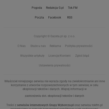
Pogoda
Redakcja G.pl
Tok.FM
Poczta
Facebook
RSS
Copyright © Gazeta.pl sp. z o.o.
O Nas
Staże u nas
Reklama
Polityka prywatności
Wszystkie artykuły
Licencje/Kontent
Zgłoś błąd
Ustawienia prywatności
Właściciel niniejszego serwisu nie wyraża zgody na zwielokrotnianie ani inne
korzystanie z utworów rozpowszechnionych w tym serwisie, w celu
eksploracji tekstów i danych. Więcej informacji w
zastrzeżeniu dot. eksploracji tekstów i danych
Treści z
serwisów internetowych Grupy Wyborcza.pl
oraz serwisu tokfm.pl