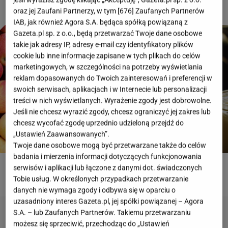
oraz jej Zaufani Partnerzy, w tym [
676
] Zaufanych Partnerów
IAB, jak również Agora S.A. będąca spółką powiązaną z
Gazeta.pl sp. z o.o., będą przetwarzać Twoje dane osobowe
takie jak adresy IP, adresy e-mail czy identyfikatory plików
cookie lub inne informacje zapisane w tych plikach do celów
marketingowych, w szczególności na potrzeby wyświetlania
reklam dopasowanych do Twoich zainteresowań i preferencji w
swoich serwisach, aplikacjach i w Internecie lub personalizacji
treści w nich wyświetlanych. Wyrażenie zgody jest dobrowolne.
Jeśli nie chcesz wyrazić zgody, chcesz ograniczyć jej zakres lub
chcesz wycofać zgodę uprzednio udzieloną przejdź do
„Ustawień Zaawansowanych”.
Twoje dane osobowe mogą być przetwarzane także do celów
badania i mierzenia informacji dotyczących funkcjonowania
serwisów i aplikacji lub łączone z danymi dot. świadczonych
ROZWIĄŻ QUIZ
Tobie usług. W określonych przypadkach przetwarzanie
danych nie wymaga zgody i odbywa się w oparciu o
uzasadniony interes Gazeta.pl, jej spółki powiązanej – Agora
S.A. – lub Zaufanych Partnerów. Takiemu przetwarzaniu
możesz się sprzeciwić, przechodząc do „Ustawień