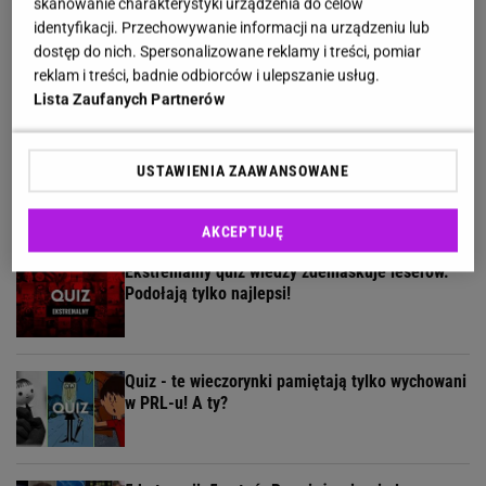
skanowanie charakterystyki urządzenia do celów
identyfikacji. Przechowywanie informacji na urządzeniu lub
Quiz. Rozpoznasz miasto na zdjęciu? Wybierz się
dostęp do nich. Spersonalizowane reklamy i treści, pomiar
w podróż po metropoliach
reklam i treści, badnie odbiorców i ulepszanie usług.
Lista Zaufanych Partnerów
Pytamy o 15 osób, których wstyd nie znać.
USTAWIENIA ZAAWANSOWANE
Wiesz, z czego słyną?
AKCEPTUJĘ
Ekstremalny quiz wiedzy zdemaskuje leserów.
Podołają tylko najlepsi!
Quiz - te wieczorynki pamiętają tylko wychowani
w PRL-u! A ty?