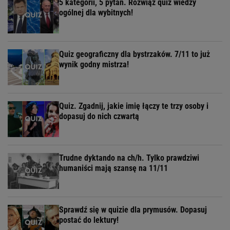
5 kategorii, 5 pytań. Rozwiąż quiz wiedzy
ogólnej dla wybitnych!
Quiz geograficzny dla bystrzaków. 7/11 to już
wynik godny mistrza!
Quiz. Zgadnij, jakie imię łączy te trzy osoby i
dopasuj do nich czwartą
Trudne dyktando na ch/h. Tylko prawdziwi
humaniści mają szansę na 11/11
Sprawdź się w quizie dla prymusów. Dopasuj
postać do lektury!