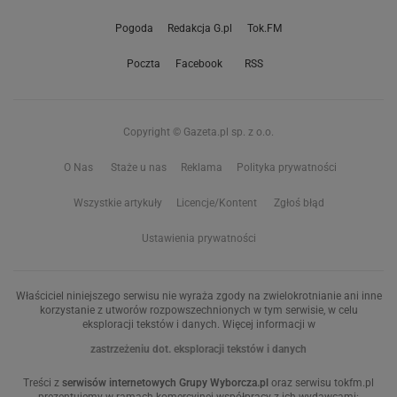
Pogoda
Redakcja G.pl
Tok.FM
Poczta
Facebook
RSS
Copyright © Gazeta.pl sp. z o.o.
O Nas
Staże u nas
Reklama
Polityka prywatności
Wszystkie artykuły
Licencje/Kontent
Zgłoś błąd
Ustawienia prywatności
Właściciel niniejszego serwisu nie wyraża zgody na zwielokrotnianie ani inne
korzystanie z utworów rozpowszechnionych w tym serwisie, w celu
eksploracji tekstów i danych. Więcej informacji w
zastrzeżeniu dot. eksploracji tekstów i danych
Treści z
serwisów internetowych Grupy Wyborcza.pl
oraz serwisu tokfm.pl