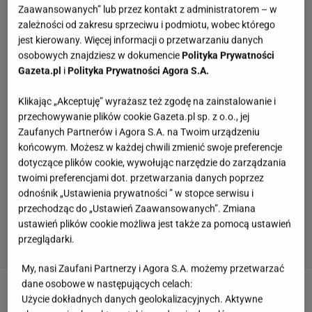
Zaawansowanych” lub przez kontakt z administratorem – w
zależności od zakresu sprzeciwu i podmiotu, wobec którego
jest kierowany. Więcej informacji o przetwarzaniu danych
osobowych znajdziesz w dokumencie
Polityka Prywatności
Gazeta.pl
i
Polityka Prywatności Agora S.A.
Klikając „Akceptuję” wyrażasz też zgodę na zainstalowanie i
przechowywanie plików cookie Gazeta.pl sp. z o.o., jej
Zaufanych Partnerów i Agora S.A. na Twoim urządzeniu
końcowym. Możesz w każdej chwili zmienić swoje preferencje
dotyczące plików cookie, wywołując narzędzie do zarządzania
twoimi preferencjami dot. przetwarzania danych poprzez
odnośnik „Ustawienia prywatności ” w stopce serwisu i
przechodząc do „Ustawień Zaawansowanych”. Zmiana
ustawień plików cookie możliwa jest także za pomocą ustawień
przeglądarki.
My, nasi Zaufani Partnerzy i Agora S.A. możemy przetwarzać
Kulinarny quiz wiedzy. 11/11 zdobędą tylko
dane osobowe w następujących celach:
prawdziwi smakosze!
Użycie dokładnych danych geolokalizacyjnych. Aktywne