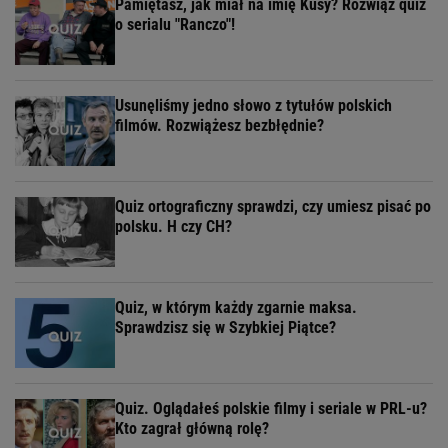
Pamiętasz, jak miał na imię Kusy? Rozwiąż quiz
o serialu "Ranczo"!
Usunęliśmy jedno słowo z tytułów polskich
filmów. Rozwiążesz bezbłędnie?
Quiz ortograficzny sprawdzi, czy umiesz pisać po
polsku. H czy CH?
Quiz, w którym każdy zgarnie maksa.
Sprawdzisz się w Szybkiej Piątce?
Quiz. Oglądałeś polskie filmy i seriale w PRL-u?
Kto zagrał główną rolę?