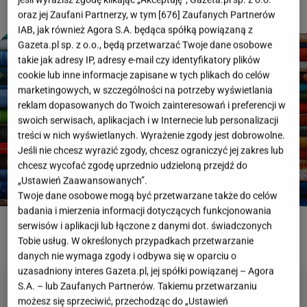
oraz jej Zaufani Partnerzy, w tym [
676
] Zaufanych Partnerów
IAB, jak również Agora S.A. będąca spółką powiązaną z
Gazeta.pl sp. z o.o., będą przetwarzać Twoje dane osobowe
takie jak adresy IP, adresy e-mail czy identyfikatory plików
cookie lub inne informacje zapisane w tych plikach do celów
marketingowych, w szczególności na potrzeby wyświetlania
reklam dopasowanych do Twoich zainteresowań i preferencji w
swoich serwisach, aplikacjach i w Internecie lub personalizacji
treści w nich wyświetlanych. Wyrażenie zgody jest dobrowolne.
Jeśli nie chcesz wyrazić zgody, chcesz ograniczyć jej zakres lub
chcesz wycofać zgodę uprzednio udzieloną przejdź do
„Ustawień Zaawansowanych”.
Twoje dane osobowe mogą być przetwarzane także do celów
badania i mierzenia informacji dotyczących funkcjonowania
serwisów i aplikacji lub łączone z danymi dot. świadczonych
ROZWIĄŻ QUIZ
Tobie usług. W określonych przypadkach przetwarzanie
danych nie wymaga zgody i odbywa się w oparciu o
uzasadniony interes Gazeta.pl, jej spółki powiązanej – Agora
S.A. – lub Zaufanych Partnerów. Takiemu przetwarzaniu
możesz się sprzeciwić, przechodząc do „Ustawień