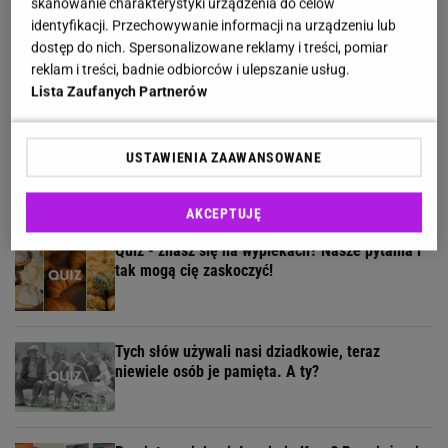
skanowanie charakterystyki urządzenia do celów
identyfikacji. Przechowywanie informacji na urządzeniu lub
Sieć ma oczy czy oka? Quiz tak podchwytliwy, że
dostęp do nich. Spersonalizowane reklamy i treści, pomiar
złapiesz się za głowę!
reklam i treści, badnie odbiorców i ulepszanie usług.
Lista Zaufanych Partnerów
Słodki quiz dla łasuchów. Rozpoznasz te pyszne
USTAWIENIA ZAAWANSOWANE
ciasta na zdjęciach?
AKCEPTUJĘ
Quiz - znasz się na wypiekach? Nasze pytania i
tak mogą cię zaskoczyć!
Tych słów używali nasi dziadkowie, teraz
niewiele osób je pamięta. A ty?