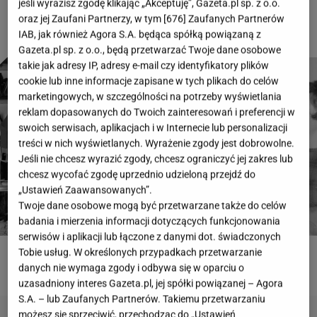
jeśli wyrazisz zgodę klikając „Akceptuję”, Gazeta.pl sp. z o.o.
oraz jej Zaufani Partnerzy, w tym [
676
] Zaufanych Partnerów
IAB, jak również Agora S.A. będąca spółką powiązaną z
Gazeta.pl sp. z o.o., będą przetwarzać Twoje dane osobowe
takie jak adresy IP, adresy e-mail czy identyfikatory plików
cookie lub inne informacje zapisane w tych plikach do celów
marketingowych, w szczególności na potrzeby wyświetlania
reklam dopasowanych do Twoich zainteresowań i preferencji w
swoich serwisach, aplikacjach i w Internecie lub personalizacji
treści w nich wyświetlanych. Wyrażenie zgody jest dobrowolne.
Jeśli nie chcesz wyrazić zgody, chcesz ograniczyć jej zakres lub
chcesz wycofać zgodę uprzednio udzieloną przejdź do
„Ustawień Zaawansowanych”.
Twoje dane osobowe mogą być przetwarzane także do celów
badania i mierzenia informacji dotyczących funkcjonowania
serwisów i aplikacji lub łączone z danymi dot. świadczonych
Tobie usług. W określonych przypadkach przetwarzanie
ROZWIĄŻ QUIZ
danych nie wymaga zgody i odbywa się w oparciu o
uzasadniony interes Gazeta.pl, jej spółki powiązanej – Agora
S.A. – lub Zaufanych Partnerów. Takiemu przetwarzaniu
możesz się sprzeciwić, przechodząc do „Ustawień