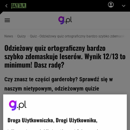
News
Quizy
Quiz - Odzieżowy quiz ortograficzny bardzo szybko zdemaskuje 
Odzieżowy quiz ortograficzny bardzo
szybko zdemaskuje leserów. Wynik 12/13 to
minimum! Dasz radę?
Czy znasz te części garderoby? Sprawdź się w
naszym nietypowym, odzieżowym quizie
ortograficznym. Żakiet czy rzakiet? Wynik poniżej
12/13 to powód do wstydu! Poradzisz sobie czy
odpadniesz z hukiem? My trzymamy kciuki i
Droga Użytkowniczko, Drogi Użytkowniku,
życzymy powodzenia!