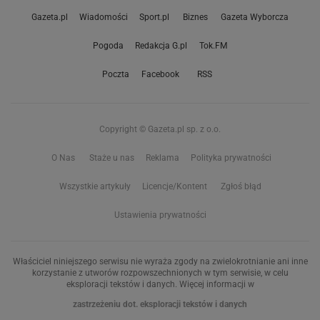
Gazeta.pl
Wiadomości
Sport.pl
Biznes
Gazeta Wyborcza
Pogoda
Redakcja G.pl
Tok.FM
Poczta
Facebook
RSS
Copyright © Gazeta.pl sp. z o.o.
O Nas
Staże u nas
Reklama
Polityka prywatności
Wszystkie artykuły
Licencje/Kontent
Zgłoś błąd
Ustawienia prywatności
Właściciel niniejszego serwisu nie wyraża zgody na zwielokrotnianie ani inne
korzystanie z utworów rozpowszechnionych w tym serwisie, w celu
eksploracji tekstów i danych. Więcej informacji w
zastrzeżeniu dot. eksploracji tekstów i danych