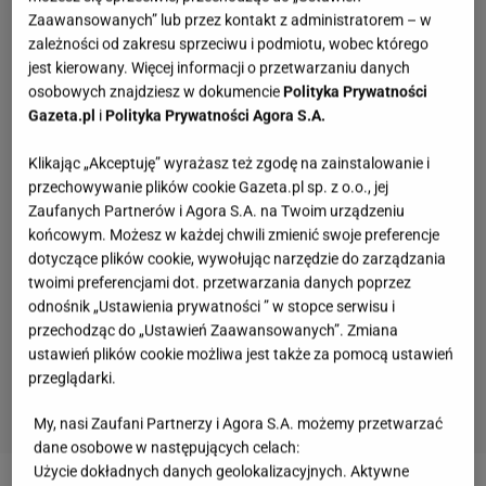
Zaawansowanych” lub przez kontakt z administratorem – w
zależności od zakresu sprzeciwu i podmiotu, wobec którego
jest kierowany. Więcej informacji o przetwarzaniu danych
osobowych znajdziesz w dokumencie
Polityka Prywatności
Gazeta.pl
i
Polityka Prywatności Agora S.A.
Klikając „Akceptuję” wyrażasz też zgodę na zainstalowanie i
przechowywanie plików cookie Gazeta.pl sp. z o.o., jej
Zaufanych Partnerów i Agora S.A. na Twoim urządzeniu
końcowym. Możesz w każdej chwili zmienić swoje preferencje
dotyczące plików cookie, wywołując narzędzie do zarządzania
twoimi preferencjami dot. przetwarzania danych poprzez
odnośnik „Ustawienia prywatności ” w stopce serwisu i
przechodząc do „Ustawień Zaawansowanych”. Zmiana
ustawień plików cookie możliwa jest także za pomocą ustawień
przeglądarki.
My, nasi Zaufani Partnerzy i Agora S.A. możemy przetwarzać
dane osobowe w następujących celach:
13 pytań o kultowe polskie seriale. Znasz je na
Użycie dokładnych danych geolokalizacyjnych. Aktywne
tyle, by zdobyć 13/13?