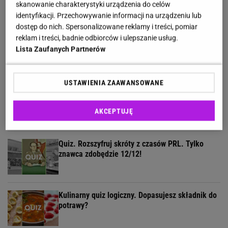
skanowanie charakterystyki urządzenia do celów
identyfikacji. Przechowywanie informacji na urządzeniu lub
dostęp do nich. Spersonalizowane reklamy i treści, pomiar
reklam i treści, badnie odbiorców i ulepszanie usług.
Wielki quiz o Grecji. Tylko miłośnicy kraju
Lista Zaufanych Partnerów
zdobędą komplet punktów!
USTAWIENIA ZAAWANSOWANE
Quiz. Te filmy zna każdy, ale czy wystarczy jeden
kadr, by podać tytuł?
AKCEPTUJĘ
Quiz. Rozszyfruj skróty z czasów PRL. Tylko
znawca zdobędzie 12/12!
Kulinarny quiz logiczny. Dopasujesz składnik do
potrawy?