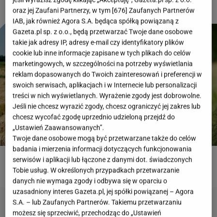
oraz jej Zaufani Partnerzy, w tym [
676
] Zaufanych Partnerów
IAB, jak również Agora S.A. będąca spółką powiązaną z
Gazeta.pl sp. z o.o., będą przetwarzać Twoje dane osobowe
takie jak adresy IP, adresy e-mail czy identyfikatory plików
cookie lub inne informacje zapisane w tych plikach do celów
marketingowych, w szczególności na potrzeby wyświetlania
reklam dopasowanych do Twoich zainteresowań i preferencji w
swoich serwisach, aplikacjach i w Internecie lub personalizacji
treści w nich wyświetlanych. Wyrażenie zgody jest dobrowolne.
Jeśli nie chcesz wyrazić zgody, chcesz ograniczyć jej zakres lub
chcesz wycofać zgodę uprzednio udzieloną przejdź do
„Ustawień Zaawansowanych”.
Twoje dane osobowe mogą być przetwarzane także do celów
badania i mierzenia informacji dotyczących funkcjonowania
serwisów i aplikacji lub łączone z danymi dot. świadczonych
ROZWIĄŻ QUIZ
Tobie usług. W określonych przypadkach przetwarzanie
danych nie wymaga zgody i odbywa się w oparciu o
uzasadniony interes Gazeta.pl, jej spółki powiązanej – Agora
S.A. – lub Zaufanych Partnerów. Takiemu przetwarzaniu
możesz się sprzeciwić, przechodząc do „Ustawień