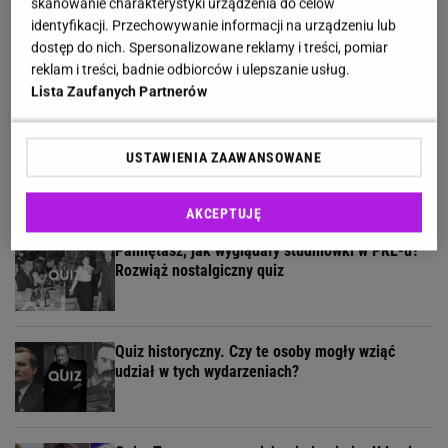
skanowanie charakterystyki urządzenia do celów
identyfikacji. Przechowywanie informacji na urządzeniu lub
Szybka Piątka powala na kolana. 4/5 dla
dostęp do nich. Spersonalizowane reklamy i treści, pomiar
omnibusa, 5/5 nie zgarnął nikt
reklam i treści, badnie odbiorców i ulepszanie usług.
Lista Zaufanych Partnerów
Pamiętasz dobranocki z naszego dzieciństwa?
USTAWIENIA ZAAWANSOWANE
Rozwiąż quiz wspominkowy
AKCEPTUJĘ
Pamiętasz, jak wyglądały studniówki w PRL-u?
Rozwiąż nostalgiczny quiz
Quiz historyczny. Czy te osoby mogły wziąć
udział w tych wydarzeniach?