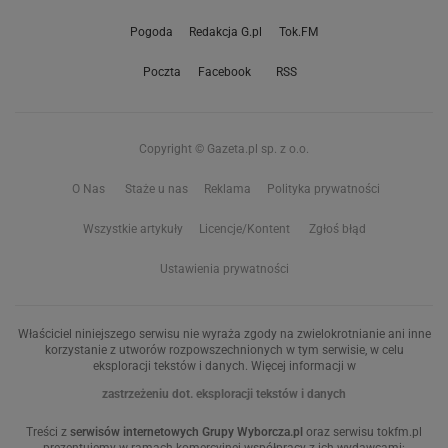
Pogoda
Redakcja G.pl
Tok.FM
Poczta
Facebook
RSS
Copyright © Gazeta.pl sp. z o.o.
O Nas
Staże u nas
Reklama
Polityka prywatności
Wszystkie artykuły
Licencje/Kontent
Zgłoś błąd
Ustawienia prywatności
Właściciel niniejszego serwisu nie wyraża zgody na zwielokrotnianie ani inne
korzystanie z utworów rozpowszechnionych w tym serwisie, w celu
eksploracji tekstów i danych. Więcej informacji w
zastrzeżeniu dot. eksploracji tekstów i danych
Treści z
serwisów internetowych Grupy Wyborcza.pl
oraz serwisu tokfm.pl