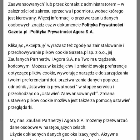
Zaawansowanych” lub przez kontakt z administratorem – w
zależności od zakresu sprzeciwu i podmiotu, wobec którego
jest kierowany. Więcej informacji o przetwarzaniu danych
osobowych znajdziesz w dokumencie
Polityka Prywatności
Gazeta.pl
i
Polityka Prywatności Agora S.A.
Klikając „Akceptuję” wyrażasz też zgodę na zainstalowanie i
przechowywanie plików cookie Gazeta.pl sp. z o.o., jej
Zaufanych Partnerów i Agora S.A. na Twoim urządzeniu
końcowym. Możesz w każdej chwili zmienić swoje preferencje
dotyczące plików cookie, wywołując narzędzie do zarządzania
twoimi preferencjami dot. przetwarzania danych poprzez
odnośnik „Ustawienia prywatności ” w stopce serwisu i
przechodząc do „Ustawień Zaawansowanych”. Zmiana
ustawień plików cookie możliwa jest także za pomocą ustawień
przeglądarki.
My, nasi Zaufani Partnerzy i Agora S.A. możemy przetwarzać
Te polskie przysłowia powinien znać każdy. Na
dane osobowe w następujących celach:
komplet stać nielicznych
Użycie dokładnych danych geolokalizacyjnych. Aktywne