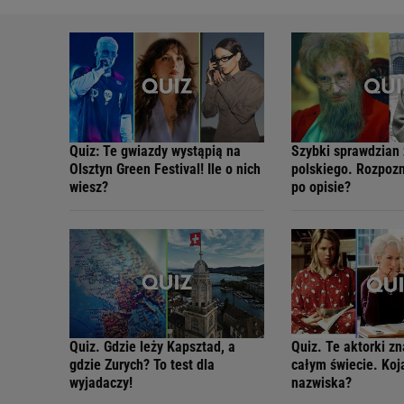
Quiz: Te gwiazdy wystąpią na
Szybki sprawdzian 
Olsztyn Green Festival! Ile o nich
polskiego. Rozpozn
wiesz?
po opisie?
Quiz. Gdzie leży Kapsztad, a
Quiz. Te aktorki z
gdzie Zurych? To test dla
całym świecie. Koj
wyjadaczy!
nazwiska?