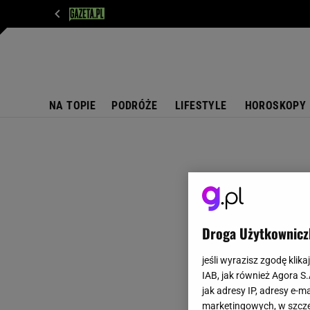
WIADOMOŚCI
NEXT
SPORT
PLOTEK
D
NA TOPIE
PODRÓŻE
LIFESTYLE
HOROSKOPY
Droga Użytkownicz
jeśli wyrazisz zgodę klika
IAB, jak również Agora S
jak adresy IP, adresy e-m
marketingowych, w szcze