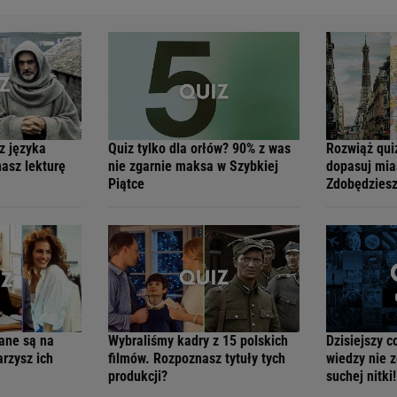
z języka
Quiz tylko dla orłów? 90% z was
Rozwiąż quiz
asz lekturę
nie zgarnie maksa w Szybkiej
dopasuj mia
Piątce
Zdobędziesz
nane są na
Wybraliśmy kadry z 15 polskich
Dzisiejszy c
arzysz ich
filmów. Rozpoznasz tytuły tych
wiedzy nie z
produkcji?
suchej nitki!