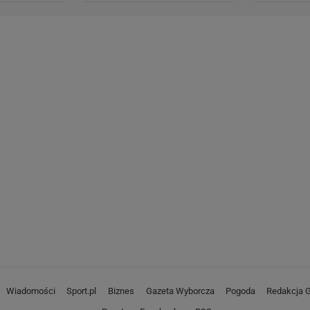
Wiadomości
Sport.pl
Biznes
Gazeta Wyborcza
Pogoda
Redakcja G