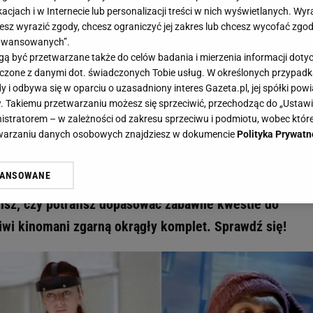
acjach i w Internecie lub personalizacji treści w nich wyświetlanych. Wyr
cesz wyrazić zgody, chcesz ograniczyć jej zakres lub chcesz wycofać zgo
aawansowanych”.
 być przetwarzane także do celów badania i mierzenia informacji dot
 łączone z danymi dot. świadczonych Tobie usług. W określonych przypad
ez! Te cytaty z komedii przeszły już do historii - rozpoznasz je? - Gazeta.pl
i odbywa się w oparciu o uzasadniony interes Gazeta.pl, jej spółki powi
ię do łez! Te cytaty z komedii
. Takiemu przetwarzaniu możesz się sprzeciwić, przechodząc do „Ust
nistratorem – w zależności od zakresu sprzeciwu i podmiotu, wobec które
rii - rozpoznasz je?
etwarzaniu danych osobowych znajdziesz w dokumencie
Polityka Prywatn
WANSOWANE
ch komedii weszły do naszego języka na stałe. Znasz je
żasz też zgodę na zainstalowanie i przechowywanie plików cookie Gazeta.p
gora S.A. na Twoim urządzeniu końcowym. Możesz w każdej chwili zmien
isz, czy potrafisz dopasować zabawne kwestie do
 wywołując narzędzie do zarządzania twoimi preferencjami dot. przetw
iwi kinomani zgarną okrągły komplet. Sprawdź się!
ywatności ” w stopce serwisu i przechodząc do „Ustawień Zaawansowan
st także za pomocą ustawień przeglądarki.
rzy i Agora S.A. możemy przetwarzać dane osobowe w następujących cel
 geolokalizacyjnych. Aktywne skanowanie charakterystyki urządzenia do
 na urządzeniu lub dostęp do nich. Spersonalizowane reklamy i treści, p