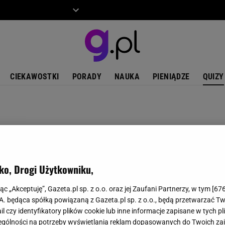
ZIECKO
MOTO
CIEKAWOSTKI
PORADY
NAUKA
PIENIĄDZE
QUIZY
ko, Drogi Użytkowniku,
jąc „Akceptuję”, Gazeta.pl sp. z o.o. oraz jej Zaufani Partnerzy, w tym [
67
.A. będąca spółką powiązaną z Gazeta.pl sp. z o.o., będą przetwarzać T
ail czy identyfikatory plików cookie lub inne informacje zapisane w tych p
gólności na potrzeby wyświetlania reklam dopasowanych do Twoich zain