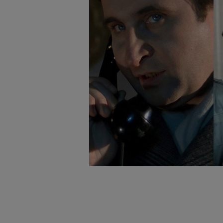
badnie odbiorców i uleps