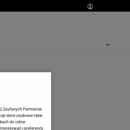
6
] Zaufanych Partnerów
woje dane osobowe takie
likach do celów
teresowań i preferencji