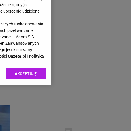
ażenie zgody jest
dę uprzednio udzieloną
yczących funkcjonowania
kach przetwarzanie
ązanej – Agora S.A. –
awień Zaawansowanych”
go jest kierowany.
ości Gazeta.pl
i
Polityka
AKCEPTUJĘ
l sp. z o.o., jej
ić swoje preferencje
arzania danych poprzez
ych”. Zmiana ustawień
ach:
 celów identyfikacji.
omiar reklam i treści,