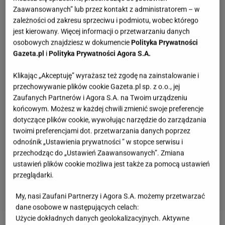
Zaawansowanych” lub przez kontakt z administratorem – w
zależności od zakresu sprzeciwu i podmiotu, wobec którego
jest kierowany. Więcej informacji o przetwarzaniu danych
osobowych znajdziesz w dokumencie
Polityka Prywatności
Gazeta.pl
i
Polityka Prywatności Agora S.A.
Klikając „Akceptuję” wyrażasz też zgodę na zainstalowanie i
przechowywanie plików cookie Gazeta.pl sp. z o.o., jej
Zaufanych Partnerów i Agora S.A. na Twoim urządzeniu
końcowym. Możesz w każdej chwili zmienić swoje preferencje
dotyczące plików cookie, wywołując narzędzie do zarządzania
twoimi preferencjami dot. przetwarzania danych poprzez
odnośnik „Ustawienia prywatności ” w stopce serwisu i
przechodząc do „Ustawień Zaawansowanych”. Zmiana
ustawień plików cookie możliwa jest także za pomocą ustawień
przeglądarki.
My, nasi Zaufani Partnerzy i Agora S.A. możemy przetwarzać
dane osobowe w następujących celach:
Quiz - te wieczorynki pamiętają tylko wychowani
Użycie dokładnych danych geolokalizacyjnych. Aktywne
w PRL-u! A ty?