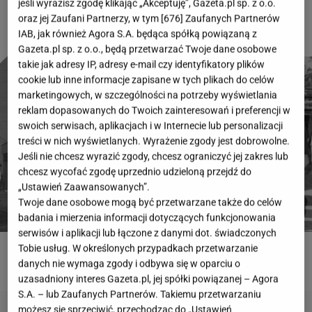
jeśli wyrazisz zgodę klikając „Akceptuję”, Gazeta.pl sp. z o.o.
oraz jej Zaufani Partnerzy, w tym [
676
] Zaufanych Partnerów
IAB, jak również Agora S.A. będąca spółką powiązaną z
Gazeta.pl sp. z o.o., będą przetwarzać Twoje dane osobowe
takie jak adresy IP, adresy e-mail czy identyfikatory plików
cookie lub inne informacje zapisane w tych plikach do celów
marketingowych, w szczególności na potrzeby wyświetlania
reklam dopasowanych do Twoich zainteresowań i preferencji w
swoich serwisach, aplikacjach i w Internecie lub personalizacji
treści w nich wyświetlanych. Wyrażenie zgody jest dobrowolne.
Jeśli nie chcesz wyrazić zgody, chcesz ograniczyć jej zakres lub
chcesz wycofać zgodę uprzednio udzieloną przejdź do
„Ustawień Zaawansowanych”.
Twoje dane osobowe mogą być przetwarzane także do celów
badania i mierzenia informacji dotyczących funkcjonowania
serwisów i aplikacji lub łączone z danymi dot. świadczonych
Tobie usług. W określonych przypadkach przetwarzanie
ROZWIĄŻ QUIZ
danych nie wymaga zgody i odbywa się w oparciu o
uzasadniony interes Gazeta.pl, jej spółki powiązanej – Agora
S.A. – lub Zaufanych Partnerów. Takiemu przetwarzaniu
możesz się sprzeciwić, przechodząc do „Ustawień