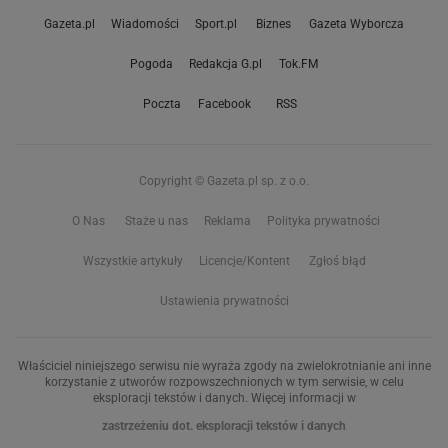
Gazeta.pl
Wiadomości
Sport.pl
Biznes
Gazeta Wyborcza
Pogoda
Redakcja G.pl
Tok.FM
Poczta
Facebook
RSS
Copyright © Gazeta.pl sp. z o.o.
O Nas
Staże u nas
Reklama
Polityka prywatności
Wszystkie artykuły
Licencje/Kontent
Zgłoś błąd
Ustawienia prywatności
Właściciel niniejszego serwisu nie wyraża zgody na zwielokrotnianie ani inne
korzystanie z utworów rozpowszechnionych w tym serwisie, w celu
eksploracji tekstów i danych. Więcej informacji w
zastrzeżeniu dot. eksploracji tekstów i danych