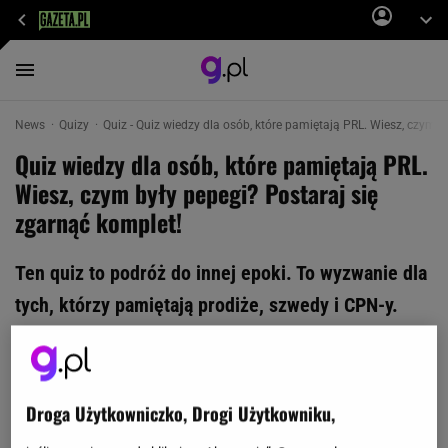
News
Quizy
Quiz - Quiz wiedzy dla osób, które pamiętają PRL. Wiesz, czym b
Quiz wiedzy dla osób, które pamiętają PRL.
Wiesz, czym były pepegi? Postaraj się
zgarnąć komplet!
Ten quiz to podróż do innej epoki. To wyzwanie dla
tych, którzy pamiętają prodiże, szwedy i CPN-y.
Niektóre pytania wydają się proste, ale tylko ci,
którzy żyli w PRL-u mają szansę na okrągły
komplet punktów. Myślisz, że dasz sobie radę?
Droga Użytkowniczko, Drogi Użytkowniku,
Trzymamy kciuki!