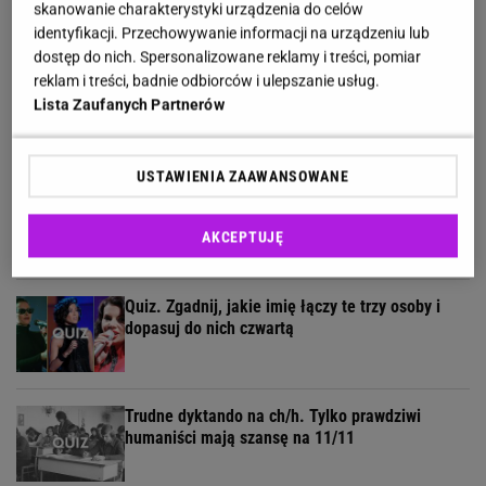
skanowanie charakterystyki urządzenia do celów
identyfikacji. Przechowywanie informacji na urządzeniu lub
dostęp do nich. Spersonalizowane reklamy i treści, pomiar
reklam i treści, badnie odbiorców i ulepszanie usług.
5 kategorii, 5 pytań. Rozwiąż quiz wiedzy
Lista Zaufanych Partnerów
ogólnej dla wybitnych!
USTAWIENIA ZAAWANSOWANE
Quiz geograficzny dla bystrzaków. 7/11 to już
wynik godny mistrza!
AKCEPTUJĘ
Quiz. Zgadnij, jakie imię łączy te trzy osoby i
dopasuj do nich czwartą
Trudne dyktando na ch/h. Tylko prawdziwi
humaniści mają szansę na 11/11