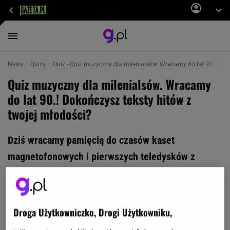
News
Quizy
Quiz - Quiz muzyczny dla milenialsów. Wracamy do lat 90.! Doko
Quiz muzyczny dla milenialsów. Wracamy
do lat 90.! Dokończysz teksty hitów z
twojej młodości?
Dziś wracamy pamięcią do czasów kaset
magnetofonowych i pierwszych teledysków z
telewizji satelitarnej. Tylko ci, którzy dorastali w
latach 90. mają szansę na komplet. Zmierz się z
naszym quizem wiedzy i sprawdź, czy pamiętasz
Droga Użytkowniczko, Drogi Użytkowniku,
największe hity sprzed lat!