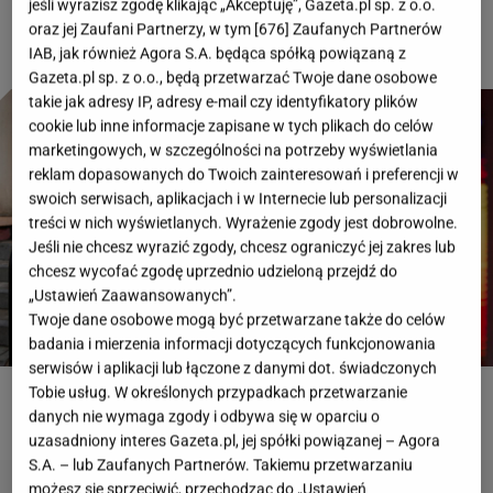
jeśli wyrazisz zgodę klikając „Akceptuję”, Gazeta.pl sp. z o.o.
oraz jej Zaufani Partnerzy, w tym [
676
] Zaufanych Partnerów
IAB, jak również Agora S.A. będąca spółką powiązaną z
Gazeta.pl sp. z o.o., będą przetwarzać Twoje dane osobowe
takie jak adresy IP, adresy e-mail czy identyfikatory plików
cookie lub inne informacje zapisane w tych plikach do celów
marketingowych, w szczególności na potrzeby wyświetlania
reklam dopasowanych do Twoich zainteresowań i preferencji w
swoich serwisach, aplikacjach i w Internecie lub personalizacji
treści w nich wyświetlanych. Wyrażenie zgody jest dobrowolne.
Jeśli nie chcesz wyrazić zgody, chcesz ograniczyć jej zakres lub
chcesz wycofać zgodę uprzednio udzieloną przejdź do
„Ustawień Zaawansowanych”.
Twoje dane osobowe mogą być przetwarzane także do celów
badania i mierzenia informacji dotyczących funkcjonowania
serwisów i aplikacji lub łączone z danymi dot. świadczonych
Tobie usług. W określonych przypadkach przetwarzanie
ROZWIĄŻ QUIZ
danych nie wymaga zgody i odbywa się w oparciu o
uzasadniony interes Gazeta.pl, jej spółki powiązanej – Agora
S.A. – lub Zaufanych Partnerów. Takiemu przetwarzaniu
możesz się sprzeciwić, przechodząc do „Ustawień