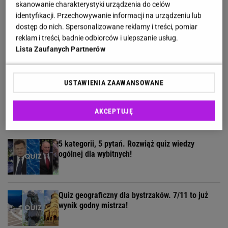
skanowanie charakterystyki urządzenia do celów
identyfikacji. Przechowywanie informacji na urządzeniu lub
dostęp do nich. Spersonalizowane reklamy i treści, pomiar
reklam i treści, badnie odbiorców i ulepszanie usług.
Ekstremalny quiz wiedzy zdemaskuje leserów.
Lista Zaufanych Partnerów
Podołają tylko najlepsi!
USTAWIENIA ZAAWANSOWANE
Quiz - te wieczorynki pamiętają tylko wychowani
w PRL-u! A ty?
AKCEPTUJĘ
5 kategorii, 5 pytań. Rozwiąż quiz wiedzy
ogólnej dla wybitnych!
Quiz geograficzny dla bystrzaków. 7/11 to już
wynik godny mistrza!