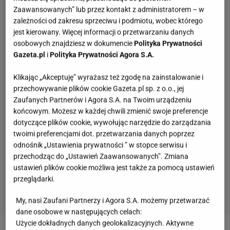
Zaawansowanych” lub przez kontakt z administratorem – w
zależności od zakresu sprzeciwu i podmiotu, wobec którego
jest kierowany. Więcej informacji o przetwarzaniu danych
osobowych znajdziesz w dokumencie
Polityka Prywatności
Gazeta.pl
i
Polityka Prywatności Agora S.A.
Klikając „Akceptuję” wyrażasz też zgodę na zainstalowanie i
przechowywanie plików cookie Gazeta.pl sp. z o.o., jej
Zaufanych Partnerów i Agora S.A. na Twoim urządzeniu
końcowym. Możesz w każdej chwili zmienić swoje preferencje
dotyczące plików cookie, wywołując narzędzie do zarządzania
twoimi preferencjami dot. przetwarzania danych poprzez
odnośnik „Ustawienia prywatności ” w stopce serwisu i
przechodząc do „Ustawień Zaawansowanych”. Zmiana
ustawień plików cookie możliwa jest także za pomocą ustawień
przeglądarki.
My, nasi Zaufani Partnerzy i Agora S.A. możemy przetwarzać
dane osobowe w następujących celach:
Pytamy o 15 osób, których wstyd nie znać.
Użycie dokładnych danych geolokalizacyjnych. Aktywne
Wiesz, z czego słyną?