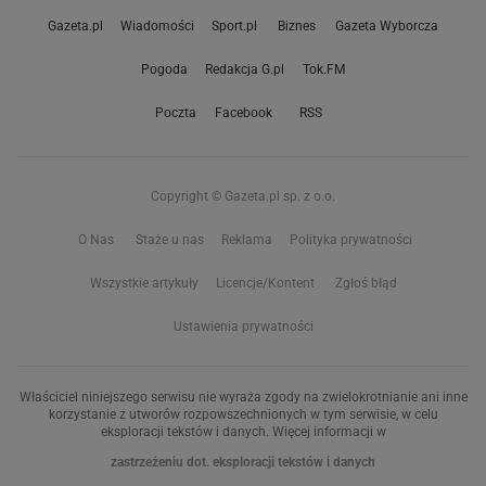
Gazeta.pl
Wiadomości
Sport.pl
Biznes
Gazeta Wyborcza
Pogoda
Redakcja G.pl
Tok.FM
Poczta
Facebook
RSS
Copyright © Gazeta.pl sp. z o.o.
O Nas
Staże u nas
Reklama
Polityka prywatności
Wszystkie artykuły
Licencje/Kontent
Zgłoś błąd
Ustawienia prywatności
Właściciel niniejszego serwisu nie wyraża zgody na zwielokrotnianie ani inne
korzystanie z utworów rozpowszechnionych w tym serwisie, w celu
eksploracji tekstów i danych. Więcej informacji w
zastrzeżeniu dot. eksploracji tekstów i danych