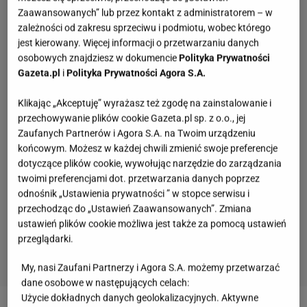
Zaawansowanych” lub przez kontakt z administratorem – w
zależności od zakresu sprzeciwu i podmiotu, wobec którego
jest kierowany. Więcej informacji o przetwarzaniu danych
osobowych znajdziesz w dokumencie
Polityka Prywatności
Gazeta.pl
i
Polityka Prywatności Agora S.A.
Klikając „Akceptuję” wyrażasz też zgodę na zainstalowanie i
przechowywanie plików cookie Gazeta.pl sp. z o.o., jej
Zaufanych Partnerów i Agora S.A. na Twoim urządzeniu
końcowym. Możesz w każdej chwili zmienić swoje preferencje
dotyczące plików cookie, wywołując narzędzie do zarządzania
twoimi preferencjami dot. przetwarzania danych poprzez
odnośnik „Ustawienia prywatności ” w stopce serwisu i
przechodząc do „Ustawień Zaawansowanych”. Zmiana
ustawień plików cookie możliwa jest także za pomocą ustawień
przeglądarki.
My, nasi Zaufani Partnerzy i Agora S.A. możemy przetwarzać
dane osobowe w następujących celach:
Quiz. Masz pamięć do twarzy? Rozpoznaj te
Użycie dokładnych danych geolokalizacyjnych. Aktywne
aktorki PRL-u na zdjęciach!