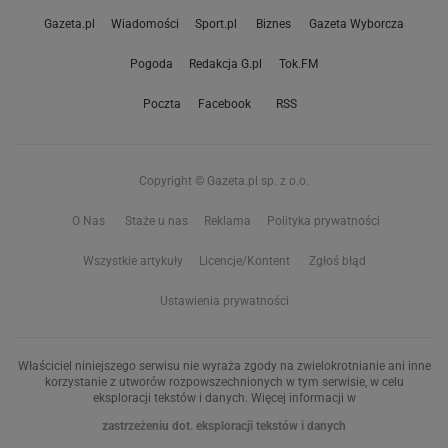
Gazeta.pl
Wiadomości
Sport.pl
Biznes
Gazeta Wyborcza
Pogoda
Redakcja G.pl
Tok.FM
Poczta
Facebook
RSS
Copyright © Gazeta.pl sp. z o.o.
O Nas
Staże u nas
Reklama
Polityka prywatności
Wszystkie artykuły
Licencje/Kontent
Zgłoś błąd
Ustawienia prywatności
Właściciel niniejszego serwisu nie wyraża zgody na zwielokrotnianie ani inne
korzystanie z utworów rozpowszechnionych w tym serwisie, w celu
eksploracji tekstów i danych. Więcej informacji w
zastrzeżeniu dot. eksploracji tekstów i danych