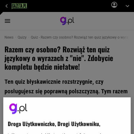
News
Quizy
Quiz - Razem czy osobno? Rozwiąż ten quiz językowy o wyrazach 
Razem czy osobno? Rozwiąż ten quiz
językowy o wyrazach z "nie". Zdobycie
kompletu będzie niełatwe!
Ten quiz błyskawicznie rozstrzygnie, czy
posługujesz się poprawną polszczyzną. Tym razem
pytamy o wyrazy z partykułą "nie". Zdobycie
kompletu będzie niełatwe! A może nie łatwe?
Odpowiedz na 11 krótkich pytań i zweryfikuj swoją
Droga Użytkowniczko, Drogi Użytkowniku,
wiedzę.