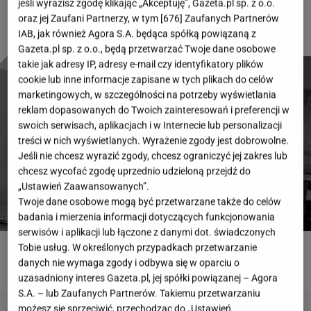
jeśli wyrazisz zgodę klikając „Akceptuję”, Gazeta.pl sp. z o.o.
oraz jej Zaufani Partnerzy, w tym [
676
] Zaufanych Partnerów
IAB, jak również Agora S.A. będąca spółką powiązaną z
Gazeta.pl sp. z o.o., będą przetwarzać Twoje dane osobowe
takie jak adresy IP, adresy e-mail czy identyfikatory plików
cookie lub inne informacje zapisane w tych plikach do celów
marketingowych, w szczególności na potrzeby wyświetlania
reklam dopasowanych do Twoich zainteresowań i preferencji w
swoich serwisach, aplikacjach i w Internecie lub personalizacji
treści w nich wyświetlanych. Wyrażenie zgody jest dobrowolne.
Jeśli nie chcesz wyrazić zgody, chcesz ograniczyć jej zakres lub
chcesz wycofać zgodę uprzednio udzieloną przejdź do
„Ustawień Zaawansowanych”.
Twoje dane osobowe mogą być przetwarzane także do celów
badania i mierzenia informacji dotyczących funkcjonowania
serwisów i aplikacji lub łączone z danymi dot. świadczonych
Tobie usług. W określonych przypadkach przetwarzanie
ROZWIĄŻ QUIZ
danych nie wymaga zgody i odbywa się w oparciu o
uzasadniony interes Gazeta.pl, jej spółki powiązanej – Agora
S.A. – lub Zaufanych Partnerów. Takiemu przetwarzaniu
możesz się sprzeciwić, przechodząc do „Ustawień