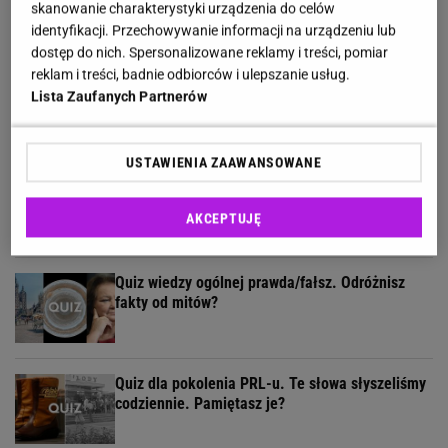
skanowanie charakterystyki urządzenia do celów
identyfikacji. Przechowywanie informacji na urządzeniu lub
dostęp do nich. Spersonalizowane reklamy i treści, pomiar
reklam i treści, badnie odbiorców i ulepszanie usług.
Ten quiz wiedzy ogólnej to solidny trening
Lista Zaufanych Partnerów
umysłu! Przekroczysz 9/14?
USTAWIENIA ZAAWANSOWANE
Quiz językowy: Większość Polaków niestety myli
te słowa. A ty?
AKCEPTUJĘ
Quiz wiedzy ogólnej prawda/fałsz. Odróżnisz
fakty od mitów?
Quiz dla pokolenia PRL-u. Te słowa słyszeliśmy
codziennie. Pamiętasz je?