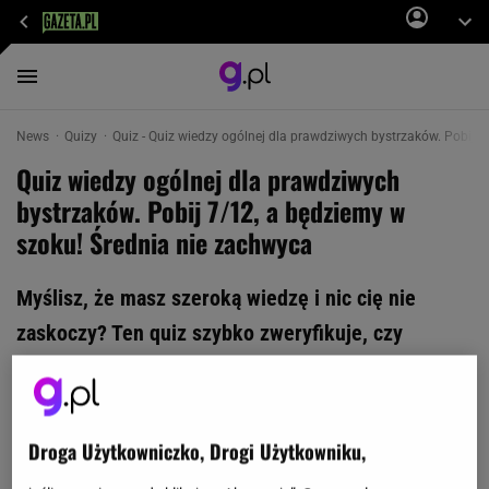
News
Quizy
Quiz - Quiz wiedzy ogólnej dla prawdziwych bystrzaków. Pobij 7
Quiz wiedzy ogólnej dla prawdziwych
bystrzaków. Pobij 7/12, a będziemy w
szoku! Średnia nie zachwyca
Myślisz, że masz szeroką wiedzę i nic cię nie
zaskoczy? Ten quiz szybko zweryfikuje, czy
naprawdę tak jest! Przygotowaliśmy 12 pytań z
różnych dziedzin - tylko prawdziwy bystrzak
zgarnie okrągły komplet. Podejmiesz wyzwanie?
Droga Użytkowniczko, Drogi Użytkowniku,
Powodzenia!