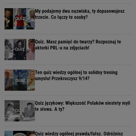
My podajemy dwa nazwiska, ty dopasowujesz
trzecie. Co łączy te osoby?
Quiz. Masz pamięć do twarzy? Rozpoznaj te
aktorki PRL-u na zdjęciach!
Ten quiz wiedzy ogólnej to solidny trening
umysłu! Przekroczysz 9/14?
Quiz językowy: Większość Polaków niestety myli
te słowa. A ty?
Quiz wiedzy ogólnej prawda/fałsz. Odróżnisz