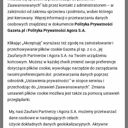
Zaawansowanych” lub przez kontakt z administratorem – w
zależności od zakresu sprzeciwu i podmiotu, wobec którego
jest kierowany. Więcej informacji o przetwarzaniu danych
osobowych znajdziesz w dokumencie
Polityka Prywatności
Gazeta.pl
i
Polityka Prywatności Agora S.A.
Klikając „Akceptuję” wyrażasz też zgodę na zainstalowanie i
przechowywanie plików cookie Gazeta.pl sp. z o.o., jej
Zaufanych Partnerów i Agora S.A. na Twoim urządzeniu
końcowym. Możesz w każdej chwili zmienić swoje preferencje
dotyczące plików cookie, wywołując narzędzie do zarządzania
twoimi preferencjami dot. przetwarzania danych poprzez
odnośnik „Ustawienia prywatności ” w stopce serwisu i
przechodząc do „Ustawień Zaawansowanych”. Zmiana
ustawień plików cookie możliwa jest także za pomocą ustawień
przeglądarki.
My, nasi Zaufani Partnerzy i Agora S.A. możemy przetwarzać
dane osobowe w następujących celach:
Quiz - o tych zawodach nawet nie słyszałeś.
Użycie dokładnych danych geolokalizacyjnych. Aktywne
Wiesz, kim był retman?