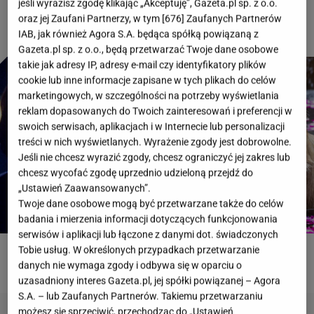
jeśli wyrazisz zgodę klikając „Akceptuję”, Gazeta.pl sp. z o.o.
oraz jej Zaufani Partnerzy, w tym [
676
] Zaufanych Partnerów
IAB, jak również Agora S.A. będąca spółką powiązaną z
Gazeta.pl sp. z o.o., będą przetwarzać Twoje dane osobowe
takie jak adresy IP, adresy e-mail czy identyfikatory plików
cookie lub inne informacje zapisane w tych plikach do celów
marketingowych, w szczególności na potrzeby wyświetlania
reklam dopasowanych do Twoich zainteresowań i preferencji w
swoich serwisach, aplikacjach i w Internecie lub personalizacji
treści w nich wyświetlanych. Wyrażenie zgody jest dobrowolne.
Jeśli nie chcesz wyrazić zgody, chcesz ograniczyć jej zakres lub
chcesz wycofać zgodę uprzednio udzieloną przejdź do
„Ustawień Zaawansowanych”.
Twoje dane osobowe mogą być przetwarzane także do celów
badania i mierzenia informacji dotyczących funkcjonowania
serwisów i aplikacji lub łączone z danymi dot. świadczonych
Tobie usług. W określonych przypadkach przetwarzanie
ROZWIĄŻ QUIZ
danych nie wymaga zgody i odbywa się w oparciu o
uzasadniony interes Gazeta.pl, jej spółki powiązanej – Agora
S.A. – lub Zaufanych Partnerów. Takiemu przetwarzaniu
możesz się sprzeciwić, przechodząc do „Ustawień