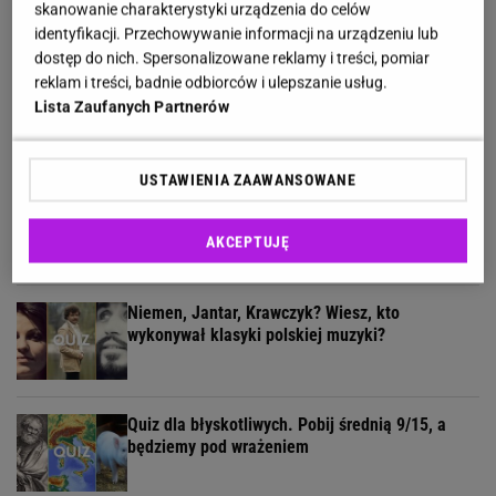
skanowanie charakterystyki urządzenia do celów
identyfikacji. Przechowywanie informacji na urządzeniu lub
dostęp do nich. Spersonalizowane reklamy i treści, pomiar
reklam i treści, badnie odbiorców i ulepszanie usług.
Żyłeś w PRL-u? Sprawdź w naszym quizie, czy
Lista Zaufanych Partnerów
pamiętasz te programy
USTAWIENIA ZAAWANSOWANE
Geograficzny quiz wyłoni ekspertów. Tylko 30% z
was zdobywa komplet!
AKCEPTUJĘ
Niemen, Jantar, Krawczyk? Wiesz, kto
wykonywał klasyki polskiej muzyki?
Quiz dla błyskotliwych. Pobij średnią 9/15, a
będziemy pod wrażeniem