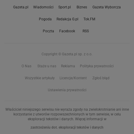
Gazeta.pl
Wiadomości
Sport.pl
Biznes
Gazeta Wyborcza
Pogoda
Redakcja G.pl
Tok.FM
Poczta
Facebook
RSS
Copyright © Gazeta.pl sp. z o.o.
O Nas
Staże u nas
Reklama
Polityka prywatności
Wszystkie artykuły
Licencje/Kontent
Zgłoś błąd
Ustawienia prywatności
Właściciel niniejszego serwisu nie wyraża zgody na zwielokrotnianie ani inne
korzystanie z utworów rozpowszechnionych w tym serwisie, w celu
eksploracji tekstów i danych. Więcej informacji w
zastrzeżeniu dot. eksploracji tekstów i danych