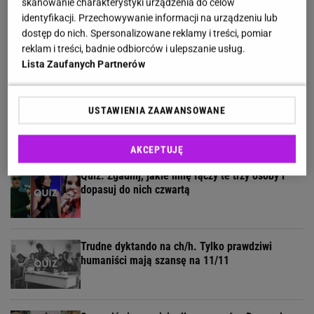
skanowanie charakterystyki urządzenia do celów
identyfikacji. Przechowywanie informacji na urządzeniu lub
5 kategorii, 5 pytań. Rozwiąż quiz wiedzy
dostęp do nich. Spersonalizowane reklamy i treści, pomiar
ogólnej dla wybitnych!
reklam i treści, badnie odbiorców i ulepszanie usług.
Lista Zaufanych Partnerów
Quiz geograficzny dla bystrzaków. 7/11 to już
USTAWIENIA ZAAWANSOWANE
wynik godny mistrza!
AKCEPTUJĘ
Quiz. Zgadnij, jakie imię łączy te trzy osoby i
dopasuj do nich czwartą
Trudne dyktando na ch/h. Tylko prawdziwi
humaniści mają szansę na 11/11