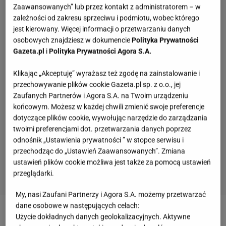
Zaawansowanych” lub przez kontakt z administratorem – w
zależności od zakresu sprzeciwu i podmiotu, wobec którego
jest kierowany. Więcej informacji o przetwarzaniu danych
osobowych znajdziesz w dokumencie
Polityka Prywatności
Gazeta.pl
i
Polityka Prywatności Agora S.A.
Klikając „Akceptuję” wyrażasz też zgodę na zainstalowanie i
przechowywanie plików cookie Gazeta.pl sp. z o.o., jej
Zaufanych Partnerów i Agora S.A. na Twoim urządzeniu
końcowym. Możesz w każdej chwili zmienić swoje preferencje
dotyczące plików cookie, wywołując narzędzie do zarządzania
twoimi preferencjami dot. przetwarzania danych poprzez
odnośnik „Ustawienia prywatności ” w stopce serwisu i
przechodząc do „Ustawień Zaawansowanych”. Zmiana
ustawień plików cookie możliwa jest także za pomocą ustawień
przeglądarki.
My, nasi Zaufani Partnerzy i Agora S.A. możemy przetwarzać
Quiz - te wieczorynki pamiętają tylko wychowani
dane osobowe w następujących celach:
w PRL-u! A ty?
Użycie dokładnych danych geolokalizacyjnych. Aktywne