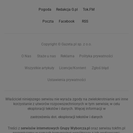
Pogoda
Redakcja G.pl
Tok.FM
Poczta
Facebook
RSS
Copyright © Gazeta.pl sp. z o.o.
O Nas
Staże u nas
Reklama
Polityka prywatności
Wszystkie artykuły
Licencje/Kontent
Zgłoś błąd
Ustawienia prywatności
Właściciel niniejszego serwisu nie wyraża zgody na zwielokrotnianie ani inne
korzystanie z utworów rozpowszechnionych w tym serwisie, w celu
eksploracji tekstów i danych. Więcej informacji w
zastrzeżeniu dot. eksploracji tekstów i danych
Treści z
serwisów internetowych Grupy Wyborcza.pl
oraz serwisu tokfm.pl