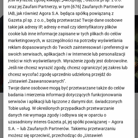
oraz jej Zaufani Partnerzy, w tym [
676
] Zaufanych Partnerów
IAB, jak również Agora S.A. będąca spółką powiązaną z
Gazeta.pl sp. z o.o., będą przetwarzać Twoje dane osobowe
takie jak adresy IP, adresy e-mail czy identyfikatory plików
cookie lub inne informacje zapisane w tych plikach do celów
marketingowych, w szczególności na potrzeby wyświetlania
reklam dopasowanych do Twoich zainteresowań i preferencji w
swoich serwisach, aplikacjach i w Internecie lub personalizacji
treści w nich wyświetlanych. Wyrażenie zgody jest dobrowolne.
Jeśli nie chcesz wyrazić zgody, chcesz ograniczyć jej zakres lub
chcesz wycofać zgodę uprzednio udzieloną przejdź do
„Ustawień Zaawansowanych”.
Twoje dane osobowe mogą być przetwarzane także do celów
badania i mierzenia informacji dotyczących funkcjonowania
serwisów i aplikacji lub łączone z danymi dot. świadczonych
ROZWIĄŻ QUIZ
Tobie usług. W określonych przypadkach przetwarzanie
danych nie wymaga zgody i odbywa się w oparciu o
uzasadniony interes Gazeta.pl, jej spółki powiązanej – Agora
S.A. – lub Zaufanych Partnerów. Takiemu przetwarzaniu
możesz się sprzeciwić, przechodząc do „Ustawień