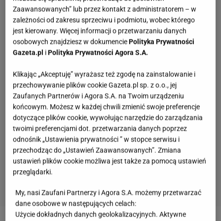
Zaawansowanych” lub przez kontakt z administratorem – w
zależności od zakresu sprzeciwu i podmiotu, wobec którego
jest kierowany. Więcej informacji o przetwarzaniu danych
osobowych znajdziesz w dokumencie
Polityka Prywatności
Gazeta.pl
i
Polityka Prywatności Agora S.A.
Klikając „Akceptuję” wyrażasz też zgodę na zainstalowanie i
przechowywanie plików cookie Gazeta.pl sp. z o.o., jej
Zaufanych Partnerów i Agora S.A. na Twoim urządzeniu
końcowym. Możesz w każdej chwili zmienić swoje preferencje
dotyczące plików cookie, wywołując narzędzie do zarządzania
twoimi preferencjami dot. przetwarzania danych poprzez
odnośnik „Ustawienia prywatności ” w stopce serwisu i
przechodząc do „Ustawień Zaawansowanych”. Zmiana
ustawień plików cookie możliwa jest także za pomocą ustawień
przeglądarki.
My, nasi Zaufani Partnerzy i Agora S.A. możemy przetwarzać
dane osobowe w następujących celach:
Te piosenki huczały na każdym weselu w PRL-u!
Użycie dokładnych danych geolokalizacyjnych. Aktywne
Znasz ich teksty? Sprawdź