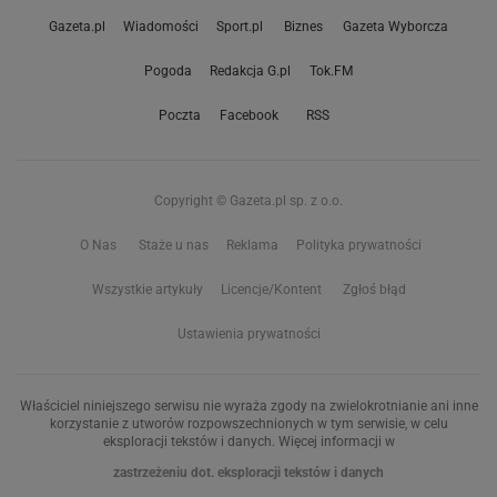
Gazeta.pl
Wiadomości
Sport.pl
Biznes
Gazeta Wyborcza
Pogoda
Redakcja G.pl
Tok.FM
Poczta
Facebook
RSS
Copyright © Gazeta.pl sp. z o.o.
O Nas
Staże u nas
Reklama
Polityka prywatności
Wszystkie artykuły
Licencje/Kontent
Zgłoś błąd
Ustawienia prywatności
Właściciel niniejszego serwisu nie wyraża zgody na zwielokrotnianie ani inne
korzystanie z utworów rozpowszechnionych w tym serwisie, w celu
eksploracji tekstów i danych. Więcej informacji w
zastrzeżeniu dot. eksploracji tekstów i danych