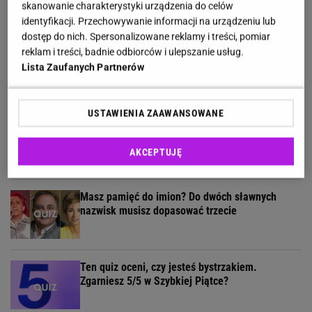
skanowanie charakterystyki urządzenia do celów
identyfikacji. Przechowywanie informacji na urządzeniu lub
dostęp do nich. Spersonalizowane reklamy i treści, pomiar
reklam i treści, badnie odbiorców i ulepszanie usług.
Jak dobrze pamiętasz polskie seriale sprzed lat?
Lista Zaufanych Partnerów
Sprawdź się!
USTAWIENIA ZAAWANSOWANE
Quiz z ortografii dla prymusów. Sprawdź, czy
potrafisz zapisać te wyrazy
AKCEPTUJĘ
Masz pamięć do imion? Do dwóch sławnych
nazwisk musisz dopasować trzecie
Ten quiz oceni, czy jesteś bystrzakiem.
Zgarniesz 5/5 w Szybkiej Piątce?