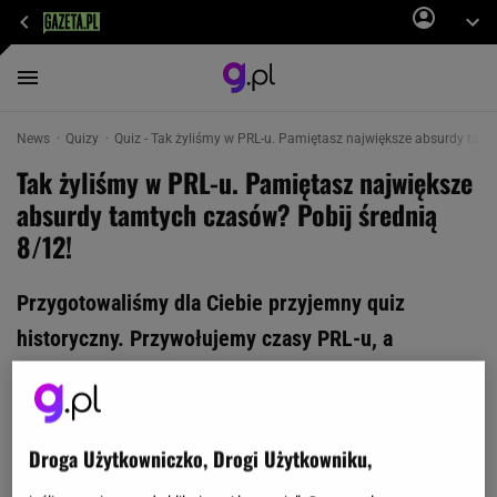
News
Quizy
Quiz - Tak żyliśmy w PRL-u. Pamiętasz największe absurdy tamt
Tak żyliśmy w PRL-u. Pamiętasz największe
absurdy tamtych czasów? Pobij średnią
8/12!
Przygotowaliśmy dla Ciebie przyjemny quiz
historyczny. Przywołujemy czasy PRL-u, a
dokładniej największe absurdy tamtych czasów.
Pamiętasz jeszcze kartki, sprzęt i modę tego
tamtych lat? Zaraz się o tym przekonamy. Baw się
Droga Użytkowniczko, Drogi Użytkowniku,
dobrze, powodzenia!