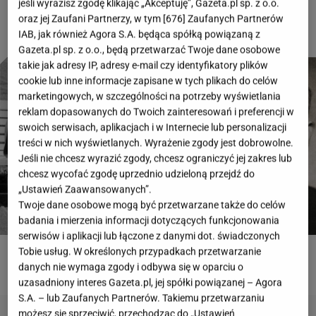
jeśli wyrazisz zgodę klikając „Akceptuję”, Gazeta.pl sp. z o.o.
oraz jej Zaufani Partnerzy, w tym [
676
] Zaufanych Partnerów
IAB, jak również Agora S.A. będąca spółką powiązaną z
Gazeta.pl sp. z o.o., będą przetwarzać Twoje dane osobowe
takie jak adresy IP, adresy e-mail czy identyfikatory plików
cookie lub inne informacje zapisane w tych plikach do celów
marketingowych, w szczególności na potrzeby wyświetlania
reklam dopasowanych do Twoich zainteresowań i preferencji w
swoich serwisach, aplikacjach i w Internecie lub personalizacji
treści w nich wyświetlanych. Wyrażenie zgody jest dobrowolne.
Jeśli nie chcesz wyrazić zgody, chcesz ograniczyć jej zakres lub
chcesz wycofać zgodę uprzednio udzieloną przejdź do
„Ustawień Zaawansowanych”.
Twoje dane osobowe mogą być przetwarzane także do celów
badania i mierzenia informacji dotyczących funkcjonowania
serwisów i aplikacji lub łączone z danymi dot. świadczonych
Tobie usług. W określonych przypadkach przetwarzanie
ROZWIĄŻ QUIZ
danych nie wymaga zgody i odbywa się w oparciu o
uzasadniony interes Gazeta.pl, jej spółki powiązanej – Agora
S.A. – lub Zaufanych Partnerów. Takiemu przetwarzaniu
możesz się sprzeciwić, przechodząc do „Ustawień