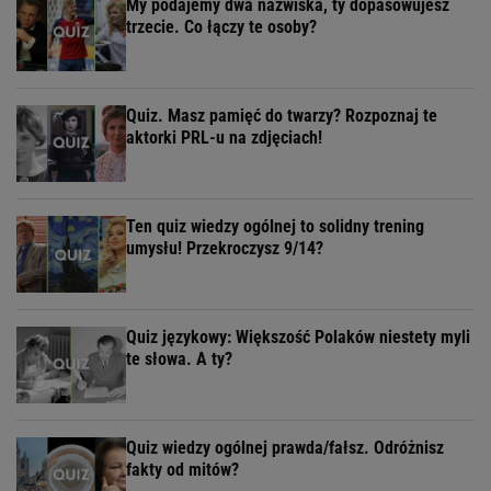
My podajemy dwa nazwiska, ty dopasowujesz
trzecie. Co łączy te osoby?
Quiz. Masz pamięć do twarzy? Rozpoznaj te
aktorki PRL-u na zdjęciach!
Ten quiz wiedzy ogólnej to solidny trening
umysłu! Przekroczysz 9/14?
Quiz językowy: Większość Polaków niestety myli
te słowa. A ty?
Quiz wiedzy ogólnej prawda/fałsz. Odróżnisz
fakty od mitów?