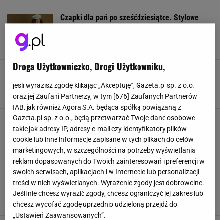
Czapki dla pań po sześćdziesiątce. Stylowe
nakrycia głowy na jesień dla dojrzałych kobiet
[ZDJĘCIA]
CZAPKI
JESIEŃ
MODA
NAKRYCIA GŁOWY
Droga Użytkowniczko, Drogi Użytkowniku,
W tych czapkach na Wszystkich Świętych
poczujesz się swobodnie, bez względu na wiek
jeśli wyrazisz zgodę klikając „Akceptuję”, Gazeta.pl sp. z o.o.
CMENTARZE
CZAPKI
MODA
NAKRYCIA GŁOWY
oraz jej Zaufani Partnerzy, w tym [
676
] Zaufanych Partnerów
IAB, jak również Agora S.A. będąca spółką powiązaną z
Gazeta.pl sp. z o.o., będą przetwarzać Twoje dane osobowe
To najmodniejszy dodatek lata! Polskie gwiazdy
go kochają! Teraz 120 zł taniej - ta obniżka to
takie jak adresy IP, adresy e-mail czy identyfikatory plików
HIT!
cookie lub inne informacje zapisane w tych plikach do celów
CZAPKI
CZAPKI I KAPELUSZE
DAMSKIE KAPELUSZE
KAPELUSZE
marketingowych, w szczególności na potrzeby wyświetlania
reklam dopasowanych do Twoich zainteresowań i preferencji w
swoich serwisach, aplikacjach i w Internecie lub personalizacji
Dawniej kobiety nie wychodziły bez tego z
domu. Teraz to prawdziwy HIT, który będziemy
treści w nich wyświetlanych. Wyrażenie zgody jest dobrowolne.
nosić do lata
Jeśli nie chcesz wyrazić zgody, chcesz ograniczyć jej zakres lub
BERETY
CIEPŁE OKRYCIA
CZAPKI
OKRYCIA GŁOWY
chcesz wycofać zgodę uprzednio udzieloną przejdź do
„Ustawień Zaawansowanych”.