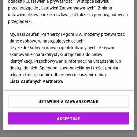
Moda 50+. Czapka z dodatkiem wełny teraz w
odnośnik „Ustawienia prywatności ” w stopce serwisu i
Monnari o 50% tańsza. Modne też w Renee i
przechodząc do „Ustawień Zaawansowanych”. Zmiana
Sinsay
ustawień plików cookie możliwa jest także za pomocą ustawień
CZAPKI
CZAPKI NA ZIMĘ
CZAPKI ZIMOWE
MODA
przeglądarki.
My, nasi Zaufani Partnerzy i Agora S.A. możemy przetwarzać
1
2
dane osobowe w następujących celach:
NASTĘPNA
Użycie dokładnych danych geolokalizacyjnych. Aktywne
skanowanie charakterystyki urządzenia do celów
identyfikacji. Przechowywanie informacji na urządzeniu lub
dostęp do nich. Spersonalizowane reklamy i treści, pomiar
reklam i treści, badnie odbiorców i ulepszanie usług.
Lista Zaufanych Partnerów
USTAWIENIA ZAAWANSOWANE
AKCEPTUJĘ