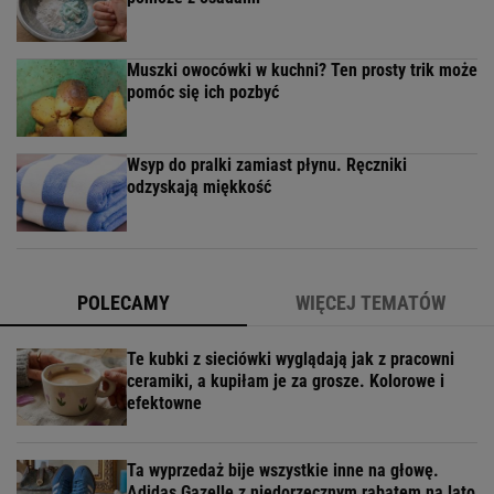
Muszki owocówki w kuchni? Ten prosty trik może
pomóc się ich pozbyć
Wsyp do pralki zamiast płynu. Ręczniki
odzyskają miękkość
POLECAMY
WIĘCEJ TEMATÓW
Te kubki z sieciówki wyglądają jak z pracowni
ceramiki, a kupiłam je za grosze. Kolorowe i
efektowne
Ta wyprzedaż bije wszystkie inne na głowę.
Adidas Gazelle z niedorzecznym rabatem na lato