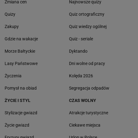
Zmiana cen
Najnowsze quizy
Quizy
Quiz ortograficzny
Zakupy
Quiz wiedzy ogólnej
Gdzie na wakacje
Quiz - seriale
Morze Bałtyckie
Dyktando
Lasy Państwowe
Dni wolne od pracy
Życzenia
Kolęda 2026
Pomysł na obiad
Segregacja odpadów
ŻYCIE I STYL
CZAS WOLNY
Stylizacje gwiazd
Atrakcje turystyczne
Życie gwiazd
Ciekawe miejsca
Fryzury gwiazd
Urlop w Polsce