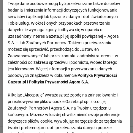
Najmodniejsze kolory czapek dla 50-latek.
Twoje dane osobowe mogą być przetwarzane także do celów
Wybieram modele z wyprzedaży Monnari,
badania i mierzenia informacji dotyczących funkcjonowania
Mohito i HM
serwisów i aplikacji lub łączone z danymi dot. świadczonych
CZAPKI
MODA
MODA PO 50-TCE
MONNARI
Tobie usług. W określonych przypadkach przetwarzanie
danych nie wymaga zgody i odbywa się w oparciu o
Wełniany i ciepły, zastąpi nam czapkę. Berety
uzasadniony interes Gazeta.pl, jej spółki powiązanej – Agora
przeżywają drugą młodość. Ten kupisz teraz
S.A. – lub Zaufanych Partnerów. Takiemu przetwarzaniu
-50 zł
możesz się sprzeciwić, przechodząc do „Ustawień
BERETY
CIEPŁE CZAPKI
CZAPKI
CZAPKI NA ZIMĘ
Zaawansowanych” lub przez kontakt z administratorem – w
zależności od zakresu sprzeciwu i podmiotu, wobec którego
Moda 50+. Puccini wyprzedaje ciepłą czapkę
jest kierowany. Więcej informacji o przetwarzaniu danych
50% taniej. Ma piękny splot. Promocje też w
osobowych znajdziesz w dokumencie
Polityka Prywatności
Monnari i Mohito
Gazeta.pl
i
Polityka Prywatności Agora S.A.
CZAPKA DAMSKA
CZAPKI
CZAPKI ZIMOWE
MODA
Klikając „Akceptuję” wyrażasz też zgodę na zainstalowanie i
Najmodniejszy dodatek do zimowych stylizacji,
przechowywanie plików cookie Gazeta.pl sp. z o.o., jej
który sprawi, że zapomnisz o czapce. Teraz tak
Zaufanych Partnerów i Agora S.A. na Twoim urządzeniu
się nosi
końcowym. Możesz w każdej chwili zmienić swoje preferencje
CZAPKI
CZAPKI DAMSKIE
CZAPKI NA ZIMĘ
OPASKI NA GŁOWĘ
dotyczące plików cookie, wywołując narzędzie do zarządzania
twoimi preferencjami dot. przetwarzania danych poprzez