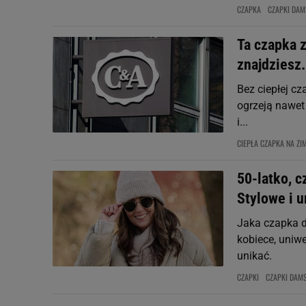
CZAPKA
CZAPKI DAM
Ta czapka z
znajdziesz
Bez ciepłej cz
ogrzeją nawet
i...
CIEPŁA CZAPKA NA ZI
50-latko, c
Stylowe i 
Jaka czapka d
kobiece, uniwe
unikać.
CZAPKI
CZAPKI DAMS