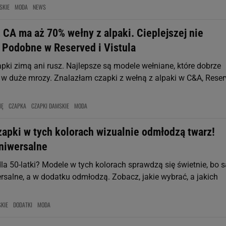
SKIE
MODA
NEWS
 CA ma aż 70% wełny z alpaki. Cieplejszej nie
. Podobne w Reserved i Vistula
apki zimą ani rusz. Najlepsze są modele wełniane, które dobrze
 w duże mrozy. Znalazłam czapki z wełną z alpaki w C&A, Rese
MĘ
CZAPKA
CZAPKI DAMSKIE
MODA
zapki w tych kolorach wizualnie odmłodzą twarz!
uniwersalne
la 50-latki? Modele w tych kolorach sprawdzą się świetnie, bo s
rsalne, a w dodatku odmłodzą. Zobacz, jakie wybrać, a jakich
KIE
DODATKI
MODA