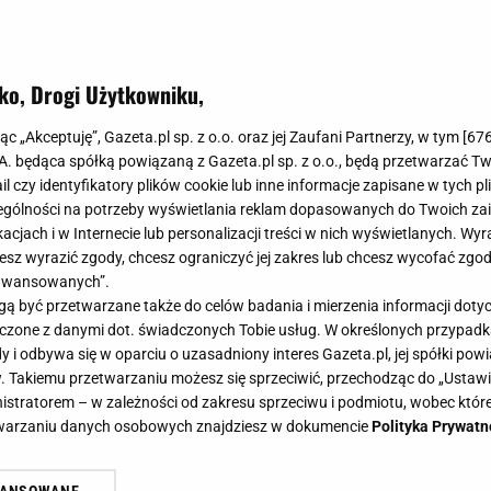
ko, Drogi Użytkowniku,
jąc „Akceptuję”, Gazeta.pl sp. z o.o. oraz jej Zaufani Partnerzy, w tym [
67
.A. będąca spółką powiązaną z Gazeta.pl sp. z o.o., będą przetwarzać T
ail czy identyfikatory plików cookie lub inne informacje zapisane w tych p
nik pokazała, jak wyglądać młodo i stylowo.
gólności na potrzeby wyświetlania reklam dopasowanych do Twoich zain
ka postawiła akcent na ten szczegół
acjach i w Internecie lub personalizacji treści w nich wyświetlanych. Wyr
cesz wyrazić zgody, chcesz ograniczyć jej zakres lub chcesz wycofać zgo
awiasz się, co można by było dobrać do płaszcza, by wyglądać
aawansowanych”.
eśnie, to weź przykład z Moniki Olejnik, która elegancką
 być przetwarzane także do celów badania i mierzenia informacji dot
 łączone z danymi dot. świadczonych Tobie usług. W określonych przypad
KA
CZAPKI DAMSKIE
CZAPKI NA ZIMĘ
i odbywa się w oparciu o uzasadniony interes Gazeta.pl, jej spółki powi
. Takiemu przetwarzaniu możesz się sprzeciwić, przechodząc do „Ust
nistratorem – w zależności od zakresu sprzeciwu i podmiotu, wobec które
zy dodatek do zimowych stylizacji, który sprawi, 
etwarzaniu danych osobowych znajdziesz w dokumencie
Polityka Prywatn
 czapce. Teraz tak się nosi
 zamiast na czpkę stawiamy na ten modny dodatek. Chroni prz