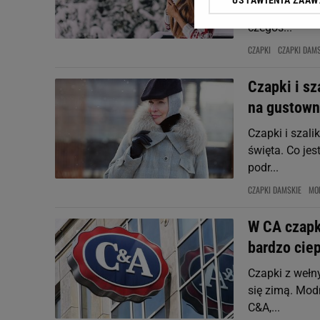
USTAWIENIA ZAA
Klikając „Akceptuję” wyra
zimnem, a do 
Zaufanych Partnerów i A
czegoś...
dotyczące plików cookie,
CZAPKI
CZAPKI DAMS
odnośnik „Ustawienia pr
plików cookie możliwa je
Czapki i sz
My, nasi Zaufani Partne
na gustown
Użycie dokładnych danych
Przechowywanie informacji
Czapki i szal
badnie odbiorców i uleps
święta. Co je
podr...
CZAPKI DAMSKIE
MO
W CA czapka
bardzo cie
Czapki z wełn
się zimą. Mod
C&A,...