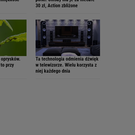
30 zł, Action zbliżone
 oprysków.
Ta technologia odmienia dźwięk
to przy
w telewizorze. Wielu korzysta z
niej każdego dnia