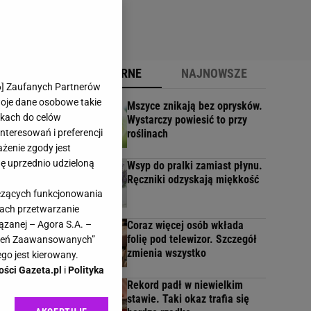
POPULARNE
NAJNOWSZE
6
] Zaufanych Partnerów
woje dane osobowe takie
Mszyce znikają bez oprysków.
likach do celów
Wystarczy powiesić to przy
teresowań i preferencji
roślinach
ażenie zgody jest
dę uprzednio udzieloną
Wsyp do pralki zamiast płynu.
Ręczniki odzyskają miękkość
yczących funkcjonowania
kach przetwarzanie
ązanej – Agora S.A. –
Coraz więcej osób wkłada
folię pod telewizor. Szczegół
awień Zaawansowanych”
zmienia wszystko
go jest kierowany.
że
ości Gazeta.pl
i
Polityka
Rekord padł w niewielkim
stawie. Taki okaz trafia się
ed