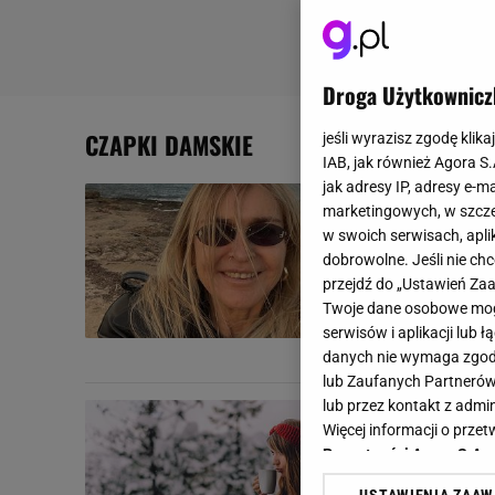
Droga Użytkownicz
CZAPKI DAMSKIE
jeśli wyrazisz zgodę klika
IAB, jak również Agora S
jak adresy IP, adresy e-m
Monika Olej
marketingowych, w szcze
Dziennikar
w swoich serwisach, aplik
dobrowolne. Jeśli nie ch
Jeżeli zastan
przejdź do „Ustawień Z
młodo i nowocz
Twoje dane osobowe mogą
stylizację...
serwisów i aplikacji lub
CIEPŁE CZAPKI
CZAP
danych nie wymaga zgody 
lub Zaufanych Partnerów
lub przez kontakt z admi
Najmodniejs
Więcej informacji o prz
zapomnisz o
Prywatności Agora S.A.
W tym sezonie