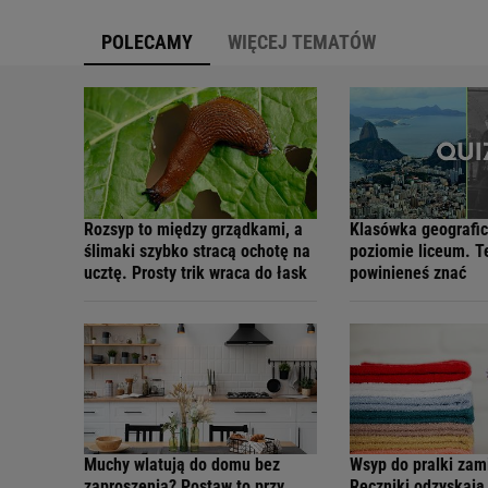
POLECAMY
WIĘCEJ TEMATÓW
Rozsyp to między grządkami, a
Klasówka geografi
ślimaki szybko stracą ochotę na
poziomie liceum. T
ucztę. Prosty trik wraca do łask
powinieneś znać
Muchy wlatują do domu bez
Wsyp do pralki zam
zaproszenia? Postaw to przy
Ręczniki odzyskaj