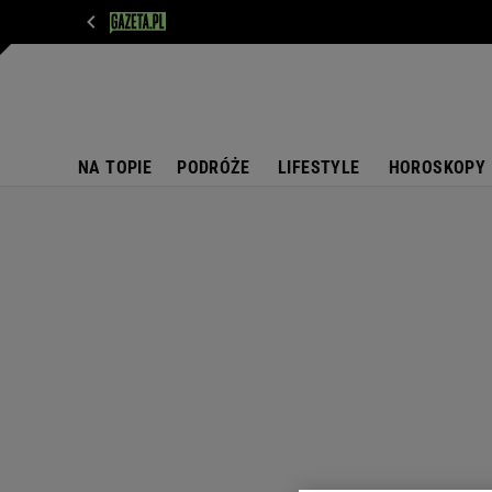
WIADOMOŚCI
NEXT
SPORT
PLOTEK
D
NA TOPIE
PODRÓŻE
LIFESTYLE
HOROSKOPY