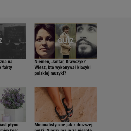
czna na
Niemen, Jantar, Krawczyk?
e fakty
Wiesz, kto wykonywał klasyki
polskiej muzyki?
iast płynu.
Minimalistyczne jak z droższej
ą miękkość
półki. Sinsay ma je za niecałe