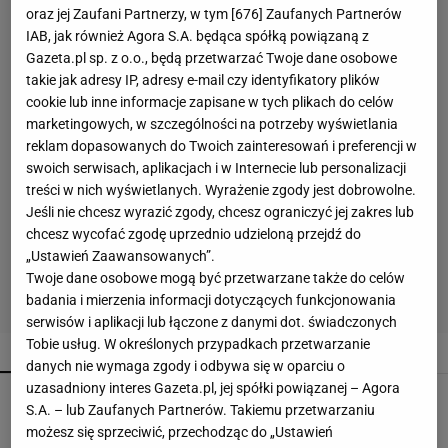
oraz jej Zaufani Partnerzy, w tym [
676
] Zaufanych Partnerów
IAB, jak również Agora S.A. będąca spółką powiązaną z
Gazeta.pl sp. z o.o., będą przetwarzać Twoje dane osobowe
takie jak adresy IP, adresy e-mail czy identyfikatory plików
cookie lub inne informacje zapisane w tych plikach do celów
marketingowych, w szczególności na potrzeby wyświetlania
reklam dopasowanych do Twoich zainteresowań i preferencji w
swoich serwisach, aplikacjach i w Internecie lub personalizacji
treści w nich wyświetlanych. Wyrażenie zgody jest dobrowolne.
Jeśli nie chcesz wyrazić zgody, chcesz ograniczyć jej zakres lub
chcesz wycofać zgodę uprzednio udzieloną przejdź do
„Ustawień Zaawansowanych”.
Twoje dane osobowe mogą być przetwarzane także do celów
badania i mierzenia informacji dotyczących funkcjonowania
serwisów i aplikacji lub łączone z danymi dot. świadczonych
Tobie usług. W określonych przypadkach przetwarzanie
POPULARNE
NAJNOWSZE
danych nie wymaga zgody i odbywa się w oparciu o
uzasadniony interes Gazeta.pl, jej spółki powiązanej – Agora
Wsyp do pralki zamiast płynu. Ręczniki
S.A. – lub Zaufanych Partnerów. Takiemu przetwarzaniu
odzyskają miękkość
możesz się sprzeciwić, przechodząc do „Ustawień