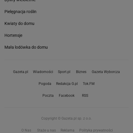
Pielęgnacja roślin
Kwiaty do domu
Hortensje
Mała lodówka do domu
Gazeta.pl
Wiadomości
Sport.pl
Biznes
Gazeta Wyborcza
Pogoda
Redakcja G.pl
Tok.FM
Poczta
Facebook
RSS
Copyright © Gazeta.pl sp. z o.o.
O Nas
Staże u nas
Reklama
Polityka prywatności