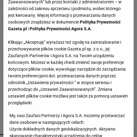
Zaawansowanych” lub przez kontakt z administratorem – w
zależności od zakresu sprzeciwu i podmiotu, wobec którego
Domowy sposób z folią pod telewizorem. Lepiej
jest kierowany. Więcej informacji o przetwarzaniu danych
pamiętać o zasadzie
osobowych znajdziesz w dokumencie
Polityka Prywatności
Gazeta.pl
i
Polityka Prywatności Agora S.A.
Torba z Action wygląda jak z droższego butiku.
Klikając „Akceptuję” wyrażasz też zgodę na zainstalowanie i
Styl jak Longchamp, cena poniżej 31 zł
przechowywanie plików cookie Gazeta.pl sp. z o.o., jej
Zaufanych Partnerów i Agora S.A. na Twoim urządzeniu
końcowym. Możesz w każdej chwili zmienić swoje preferencje
Wsyp to do wazonu, a kwiaty postoją dłużej.
dotyczące plików cookie, wywołując narzędzie do zarządzania
Florystki znają ten trik
twoimi preferencjami dot. przetwarzania danych poprzez
odnośnik „Ustawienia prywatności ” w stopce serwisu i
przechodząc do „Ustawień Zaawansowanych”. Zmiana
Wrzuć to do beczki z deszczówką. Woda dłużej
pozostanie czysta
ustawień plików cookie możliwa jest także za pomocą ustawień
przeglądarki.
My, nasi Zaufani Partnerzy i Agora S.A. możemy przetwarzać
dane osobowe w następujących celach:
POLECAMY
WIĘCEJ TEMATÓW
Użycie dokładnych danych geolokalizacyjnych. Aktywne
skanowanie charakterystyki urządzenia do celów