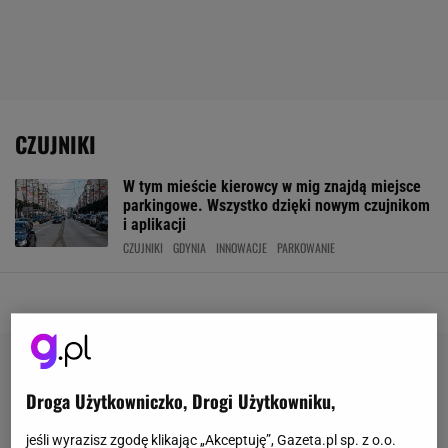
CZUJNIKI
W tym mieście kierowcy w mig znajdą miejsce
parkingowe. Wszystko dzięki nowym czujnikom
i aplikacji
CZUJNIKI
GDYNIA
INNOWACJE
PARKOWANIE
Droga Użytkowniczko, Drogi Użytkowniku,
jeśli wyrazisz zgodę klikając „Akceptuję”, Gazeta.pl sp. z o.o.