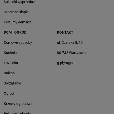
Sukienki wyprzedaż
Skórzane klapki
Perfumy damskie
DOM I OGRÓD
KONTAKT
Domowe sposoby
ul. Czerska 8/10
Kuchnia
00-732 Warszawa
Łazienka
g.pl@agora.pl
Balkon
Sprzątanie
Ogród
Krzewy ogrodowe
Byliny wieloletnie