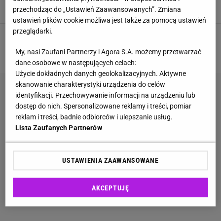
GADY
JASZCZURKA
PORADY
ZWIERZĘTA
przechodząc do „Ustawień Zaawansowanych”. Zmiana
ustawień plików cookie możliwa jest także za pomocą ustawień
przeglądarki.
1
2
3
4
NASTĘPNA
My, nasi Zaufani Partnerzy i Agora S.A. możemy przetwarzać
dane osobowe w następujących celach:
Użycie dokładnych danych geolokalizacyjnych. Aktywne
skanowanie charakterystyki urządzenia do celów
identyfikacji. Przechowywanie informacji na urządzeniu lub
dostęp do nich. Spersonalizowane reklamy i treści, pomiar
reklam i treści, badnie odbiorców i ulepszanie usług.
Lista Zaufanych Partnerów
USTAWIENIA ZAAWANSOWANE
AKCEPTUJĘ