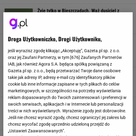
Żyje tylko w Bieszczadach. Wąż dusiciel z
Polski straszy poza granicami
BIESZCZADY
CIEKAWOSTKI
ESKULAPA
GADY
Droga Użytkowniczko, Drogi Użytkowniku,
Myśleli, że wyginął. Po 20 latach znaleźli
najmniejszego węża świata. Jest wielkości
jeśli wyrazisz zgodę klikając „Akceptuję”, Gazeta.pl sp. z o.o.
nitki spaghetti
oraz jej Zaufani Partnerzy, w tym [
676
] Zaufanych Partnerów
CIEKAWOSTKI
GADY
ODKRYCIE
WĄŻ
IAB, jak również Agora S.A. będąca spółką powiązaną z
Gazeta.pl sp. z o.o., będą przetwarzać Twoje dane osobowe
Znaleźli szczątki ogromnego węża. Był długi
takie jak adresy IP, adresy e-mail czy identyfikatory plików
jak autobus, ważył tonę i mógł jeść krokodyle
cookie lub inne informacje zapisane w tych plikach do celów
CIEKAWOSTKI
GADY
ODKRYCIA
REKORD
marketingowych, w szczególności na potrzeby wyświetlania
reklam dopasowanych do Twoich zainteresowań i preferencji w
Udaje żmiję, a nawet nie jest wężem. Jest za to
swoich serwisach, aplikacjach i w Internecie lub personalizacji
pożyteczny. Zjada ślimaki w kosmicznych
treści w nich wyświetlanych. Wyrażenie zgody jest dobrowolne.
ilościach
Jeśli nie chcesz wyrazić zgody, chcesz ograniczyć jej zakres lub
CIEKAWOSTKI
GADY
POLSKA
WĄŻ
chcesz wycofać zgodę uprzednio udzieloną przejdź do
„Ustawień Zaawansowanych”.