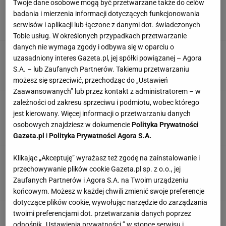
Nie miałeś piątki z biologii? 12/12 w tym quizie
Twoje dane osobowe mogą być przetwarzane także do celów
jest poza zasięgiem
badania i mierzenia informacji dotyczących funkcjonowania
BIOLOGIA
GADY
NAJNOWSZE QUIZY DZISIAJ DODANE
PŁAZY
serwisów i aplikacji lub łączone z danymi dot. świadczonych
Tobie usług. W określonych przypadkach przetwarzanie
danych nie wymaga zgody i odbywa się w oparciu o
Ten gad może cię połknąć w całości - ma
uzasadniony interes Gazeta.pl, jej spółki powiązanej – Agora
nawet 10 metrów i waży tyle, co motor
S.A. – lub Zaufanych Partnerów. Takiemu przetwarzaniu
CIEKAWOSTKI
GADY
NAJWIĘKSZE
WĘŻE
możesz się sprzeciwić, przechodząc do „Ustawień
Zaawansowanych” lub przez kontakt z administratorem – w
Jest już aktywna i chowa się w wysokich
zależności od zakresu sprzeciwu i podmiotu, wobec którego
trawach. Dla tych osób może być szczególnie
jest kierowany. Więcej informacji o przetwarzaniu danych
niebezpieczna
osobowych znajdziesz w dokumencie
Polityka Prywatności
GADY
NEWS
WĄŻ
ZWIERZĘTA
Gazeta.pl
i
Polityka Prywatności Agora S.A.
W Poznaniu pojawił się groźny intruz. Stanowi
Klikając „Akceptuję” wyrażasz też zgodę na zainstalowanie i
poważne zagrożenie. "Sygnał inwazji
przechowywanie plików cookie Gazeta.pl sp. z o.o., jej
biologicznej"
Zaufanych Partnerów i Agora S.A. na Twoim urządzeniu
GADY
GATUNKI INWAZYJNE
NEWS
POZNAŃ
końcowym. Możesz w każdej chwili zmienić swoje preferencje
dotyczące plików cookie, wywołując narzędzie do zarządzania
W Polsce jest ich pełno. Często pojawiają się w
twoimi preferencjami dot. przetwarzania danych poprzez
naszych ogrodach. Lepiej nie dotykać
odnośnik „Ustawienia prywatności ” w stopce serwisu i