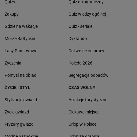
Quizy
Quiz ortograficzny
Zakupy
Quiz wiedzy ogólnej
Gdzie na wakacje
Quiz - seriale
Morze Bałtyckie
Dyktando
Lasy Państwowe
Dni wolne od pracy
Życzenia
Kolęda 2026
Pomysł na obiad
Segregacja odpadów
ŻYCIE I STYL
CZAS WOLNY
Stylizacje gwiazd
Atrakcje turystyczne
Życie gwiazd
Ciekawe miejsca
Fryzury gwiazd
Urlop w Polsce
Modne paznokcie
Urlop za granicą