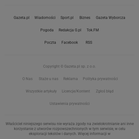
Gazeta.pl
Wiadomości
Sport.pl
Biznes
Gazeta Wyborcza
Pogoda
Redakcja G.pl
Tok.FM
Poczta
Facebook
RSS
Copyright © Gazeta.pl sp. z o.o.
O Nas
Staże u nas
Reklama
Polityka prywatności
Wszystkie artykuły
Licencje/Kontent
Zgłoś błąd
Ustawienia prywatności
Właściciel niniejszego serwisu nie wyraża zgody na zwielokrotnianie ani inne
korzystanie z utworów rozpowszechnionych w tym serwisie, w celu
eksploracji tekstów i danych. Więcej informacji w