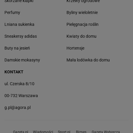
Skórzane klapki
Krzewy ogrodowe
Perfumy
Byliny wieloletnie
Lniana sukienka
Pielęgnacja roślin
Sneakersy adidas
Kwiaty do domu
Buty na jesień
Hortensje
Damskie mokasyny
Mała lodówka do domu
KONTAKT
ul. Czerska 8/10
00-732 Warszawa
g.pl@agora.pl
Gazeta.pl
Wiadomości
Sport.pl
Biznes
Gazeta Wyborcza