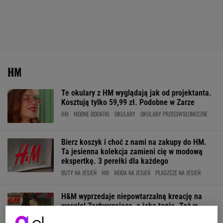
HM
Te okulary z HM wyglądają jak od projektanta.
Kosztują tylko 59,99 zł. Podobne w Zarze
HM
MODNE DODATKI
OKULARY
OKULARY PRZECIWSŁONECZNE
Bierz koszyk i choć z nami na zakupy do HM.
Ta jesienna kolekcja zamieni cię w modową
ekspertkę. 3 perełki dla każdego
BUTY NA JESIEŃ
HM
MODA NA JESIEŃ
PŁASZCZE NA JESIEŃ
H&M wyprzedaje niepowtarzalną kreację na
wesele! Zachwycająca, a jaka tania. Też w
Laurella i Taranko