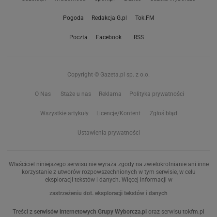
Pogoda
Redakcja G.pl
Tok.FM
Poczta
Facebook
RSS
Copyright © Gazeta.pl sp. z o.o.
O Nas
Staże u nas
Reklama
Polityka prywatności
Wszystkie artykuły
Licencje/Kontent
Zgłoś błąd
Ustawienia prywatności
Właściciel niniejszego serwisu nie wyraża zgody na zwielokrotnianie ani inne
korzystanie z utworów rozpowszechnionych w tym serwisie, w celu
eksploracji tekstów i danych. Więcej informacji w
zastrzeżeniu dot. eksploracji tekstów i danych
Treści z
serwisów internetowych Grupy Wyborcza.pl
oraz serwisu tokfm.pl