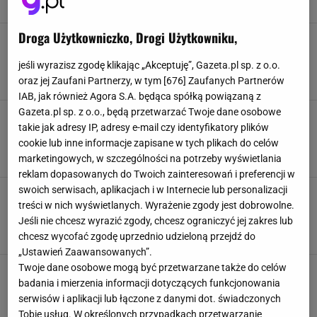
HM
SUKIENKA
SUKIENKA MAXI
SUKIENKA MIDI
Droga Użytkowniczko, Drogi Użytkowniku,
Dla nich porzucisz ulubione sukienki. Taka
wygoda to marzenie. Latem będzie
niezastąpiona
jeśli wyrazisz zgodę klikając „Akceptuję”, Gazeta.pl sp. z o.o.
oraz jej Zaufani Partnerzy, w tym [
676
] Zaufanych Partnerów
HM
LNIANE UBRANIA
NEWS
SPODNIE DAMSKIE
IAB, jak również Agora S.A. będąca spółką powiązaną z
Gazeta.pl sp. z o.o., będą przetwarzać Twoje dane osobowe
Bez tego gadżetu już się nie obejdziesz! Na
takie jak adresy IP, adresy e-mail czy identyfikatory plików
szczęście w Biedronce jest za 15 zł. Tanio też
w Sinsay i H&M
cookie lub inne informacje zapisane w tych plikach do celów
marketingowych, w szczególności na potrzeby wyświetlania
BIEDRONKA
HM
OKULARY PRZECIWSŁONECZNE
SINSAY
reklam dopasowanych do Twoich zainteresowań i preferencji w
swoich serwisach, aplikacjach i w Internecie lub personalizacji
Najbardziej stylowa kurtka tego sezonu jest już
treści w nich wyświetlanych. Wyrażenie zgody jest dobrowolne.
na promocji! Możecie ją kupić za ułamek
oryginalnej ceny
Jeśli nie chcesz wyrazić zgody, chcesz ograniczyć jej zakres lub
HM
KURTKA
OKAZJE
WYPRZEDAŻ
chcesz wycofać zgodę uprzednio udzieloną przejdź do
„Ustawień Zaawansowanych”.
Twoje dane osobowe mogą być przetwarzane także do celów
Wyprzedaże ruszyły! Teraz w H&M ukochany
sweter Skandynawek za ułamek ceny. Cudeńka
badania i mierzenia informacji dotyczących funkcjonowania
też w Mohio i Gap
serwisów i aplikacji lub łączone z danymi dot. świadczonych
HM
SWETER
SWETER DAMSKI
WYPRZEDAŻE
Tobie usług. W określonych przypadkach przetwarzanie