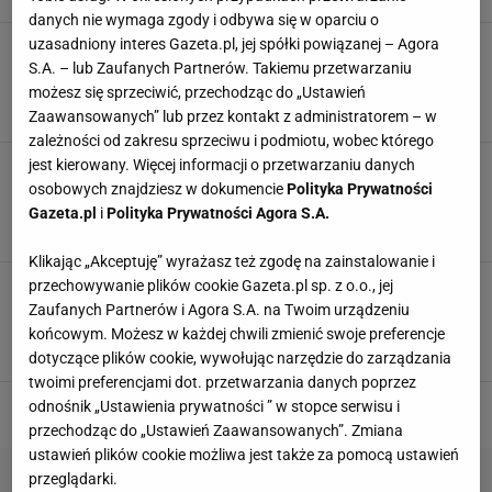
danych nie wymaga zgody i odbywa się w oparciu o
uzasadniony interes Gazeta.pl, jej spółki powiązanej – Agora
Kontrowersja, czy wyżyny dobrego stylu? Ten
trend powoduje skrajne emocje, ale robi furorę
S.A. – lub Zaufanych Partnerów. Takiemu przetwarzaniu
w Sylwestra
możesz się sprzeciwić, przechodząc do „Ustawień
HM
MODA
MOHITO
NEWS
Zaawansowanych” lub przez kontakt z administratorem – w
zależności od zakresu sprzeciwu i podmiotu, wobec którego
jest kierowany. Więcej informacji o przetwarzaniu danych
Nie znajdziesz piękniejszej sukienki na święta!
O tym modelu z H&M marzy cały Tiktok.
osobowych znajdziesz w dokumencie
Polityka Prywatności
Podobne w Reserved i Sinsay
Gazeta.pl
i
Polityka Prywatności Agora S.A.
CEKINOWA SUKIENKA
HM
Klikając „Akceptuję” wyrażasz też zgodę na zainstalowanie i
Ta kurtka Mohito nie pozwoli ci zmarznąć. Na
przechowywanie plików cookie Gazeta.pl sp. z o.o., jej
tym nie kończą się jej zalety. Solidne modele
Zaufanych Partnerów i Agora S.A. na Twoim urządzeniu
też w HM i Unisono
końcowym. Możesz w każdej chwili zmienić swoje preferencje
HM
JESIEŃ
KOBIETA
KURTKI
dotyczące plików cookie, wywołując narzędzie do zarządzania
twoimi preferencjami dot. przetwarzania danych poprzez
odnośnik „Ustawienia prywatności ” w stopce serwisu i
przechodząc do „Ustawień Zaawansowanych”. Zmiana
ustawień plików cookie możliwa jest także za pomocą ustawień
przeglądarki.