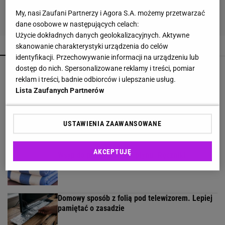
My, nasi Zaufani Partnerzy i Agora S.A. możemy przetwarzać
dane osobowe w następujących celach:
Użycie dokładnych danych geolokalizacyjnych. Aktywne
POPULARNE
NAJNOWSZE
skanowanie charakterystyki urządzenia do celów
identyfikacji. Przechowywanie informacji na urządzeniu lub
Rekord padł w niewielkim stawie. Taki okaz
dostęp do nich. Spersonalizowane reklamy i treści, pomiar
trafia się bardzo rzadko
reklam i treści, badnie odbiorców i ulepszanie usług.
Lista Zaufanych Partnerów
Na mszyce nie biorą oprysków. Wieszają to przy
pomidorach
USTAWIENIA ZAAWANSOWANE
AKCEPTUJĘ
Wsyp do pralki zamiast płynu. Ręczniki
odzyskają miękkość
Domowy sposób z folią pod telewizorem. Lepiej
pamiętać o zasadzie