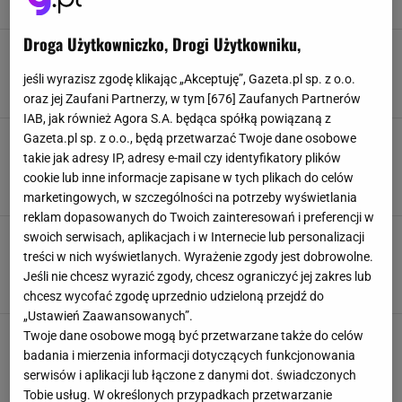
IBIZA
KUCHARZ
NEWS
POBICIE
Droga Użytkowniczko, Drogi Użytkowniku,
Uwielbiana przez Polaków wyspa mówi "nie" dla
turystów. Zmiany uderzą w odwiedzających
jeśli wyrazisz zgodę klikając „Akceptuję”, Gazeta.pl sp. z o.o.
EUROPA
HISZPANIA
IBIZA
PODRÓŻE
oraz jej Zaufani Partnerzy, w tym [
676
] Zaufanych Partnerów
IAB, jak również Agora S.A. będąca spółką powiązaną z
W 2024 r. nie musisz lecieć do Hiszpanii, w
Gazeta.pl sp. z o.o., będą przetwarzać Twoje dane osobowe
okolicach Kielc znajdziesz słoneczną
takie jak adresy IP, adresy e-mail czy identyfikatory plików
Świętokrzyską Ibizę
cookie lub inne informacje zapisane w tych plikach do celów
CIEKAWE MIEJSCA
IBIZA
KIELCE
PLAŻA
marketingowych, w szczególności na potrzeby wyświetlania
reklam dopasowanych do Twoich zainteresowań i preferencji w
Na tej wyspie turyści żyją w lepszych
swoich serwisach, aplikacjach i w Internecie lub personalizacji
warunkach niż mieszkańcy. Hiszpanie nocują w
treści w nich wyświetlanych. Wyrażenie zgody jest dobrowolne.
autach
Jeśli nie chcesz wyrazić zgody, chcesz ograniczyć jej zakres lub
HISZPANIA
IBIZA
PODRÓŻE
TURYŚCI
chcesz wycofać zgodę uprzednio udzieloną przejdź do
„Ustawień Zaawansowanych”.
"Polska Ibiza" zachwyca poza sezonem.
Twoje dane osobowe mogą być przetwarzane także do celów
Zamiast plaży i słońca przywita was
badania i mierzenia informacji dotyczących funkcjonowania
klimatyczny krajobraz morza
serwisów i aplikacji lub łączone z danymi dot. świadczonych
IBIZA
MIELNO
PODRÓŻE
SEZON
Tobie usług. W określonych przypadkach przetwarzanie