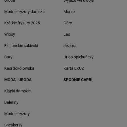
Uroda
Wyjazd we dwoje
Modne fryzury damskie
Morze
Krótkie fryzury 2025
Góry
Włosy
Las
Eleganckie sukienki
Jeziora
Buty
Urlop opiekuńczy
Kasi Sokołowska
Karta EKUZ
MODA I URODA
SPODNIE CAPRI
Klapki damskie
Baleriny
Modne fryzury
Sneakersy