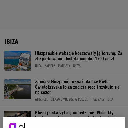
IBIZA
Hiszpańskie wakacje kosztowały ją fortunę. Za
złe parkowanie dostała mandat 170 tys. zł
IBIZA
KAMPER
MANDATY
NEWS
Zamiast Hiszpanii, rozważ okolice Kielc.
Świętokrzyska Ibiza zaciera ręce i szykuje się
na sezon
ATRAKCJE
CIEKAWE MIEJSCA W POLSCE
HISZPANIA
IBIZA
Klient poskarżył się na jedzenie. Wściekły
kucharz nagle go zaatakował. Skończyło się
operacją