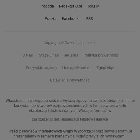
Pogoda
Redakcja G.pl
Tok.FM
Poczta
Facebook
RSS
Copyright © Gazeta.pl sp. z o.o.
O Nas
Staże u nas
Reklama
Polityka prywatności
Wszystkie artykuły
Licencje/Kontent
Zgłoś błąd
Ustawienia prywatności
Właściciel niniejszego serwisu nie wyraża zgody na zwielokrotnianie ani inne
korzystanie z utworów rozpowszechnionych w tym serwisie, w celu
eksploracji tekstów i danych. Więcej informacji w
zastrzeżeniu dot. eksploracji tekstów i danych
Treści z
serwisów internetowych Grupy Wyborcza.pl
oraz serwisu tokfm.pl
prezentujemy w ramach komercyjnej współpracy z ich wydawcami: