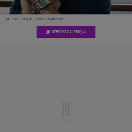
Fot. Jakub Porzycki / Agencja Wyborcza.pl
OTWÓRZ GALERIĘ
(4)