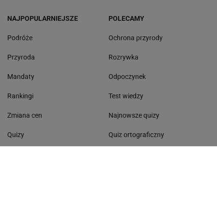
NAJPOPULARNIEJSZE
POLECAMY
Podróże
Ochrona przyrody
Przyroda
Rozrywka
Mandaty
Odpoczynek
Rankingi
Test wiedzy
Zmiana cen
Najnowsze quizy
Quizy
Quiz ortograficzny
Zakupy
Quiz wiedzy ogólnej
Gdzie na wakacje
Quiz - seriale
Morze Bałtyckie
Dyktando
Lasy Państwowe
Dni wolne od pracy