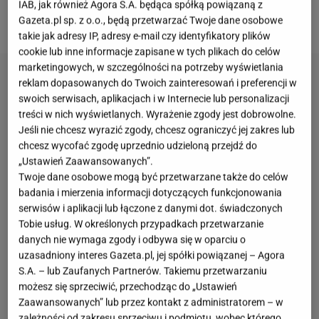
kwestie nie są jednak tajemnicą. Wiadomo między
IAB, jak również Agora S.A. będąca spółką powiązaną z
Gazeta.pl sp. z o.o., będą przetwarzać Twoje dane osobowe
innymi, jaką emeryturę otrzymuje.
takie jak adresy IP, adresy e-mail czy identyfikatory plików
cookie lub inne informacje zapisane w tych plikach do celów
marketingowych, w szczególności na potrzeby wyświetlania
reklam dopasowanych do Twoich zainteresowań i preferencji w
swoich serwisach, aplikacjach i w Internecie lub personalizacji
treści w nich wyświetlanych. Wyrażenie zgody jest dobrowolne.
Jeśli nie chcesz wyrazić zgody, chcesz ograniczyć jej zakres lub
chcesz wycofać zgodę uprzednio udzieloną przejdź do
„Ustawień Zaawansowanych”.
Twoje dane osobowe mogą być przetwarzane także do celów
badania i mierzenia informacji dotyczących funkcjonowania
serwisów i aplikacji lub łączone z danymi dot. świadczonych
Tobie usług. W określonych przypadkach przetwarzanie
danych nie wymaga zgody i odbywa się w oparciu o
uzasadniony interes Gazeta.pl, jej spółki powiązanej – Agora
S.A. – lub Zaufanych Partnerów. Takiemu przetwarzaniu
możesz się sprzeciwić, przechodząc do „Ustawień
Zaawansowanych” lub przez kontakt z administratorem – w
zależności od zakresu sprzeciwu i podmiotu, wobec którego