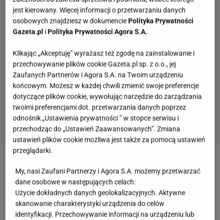
jest kierowany. Więcej informacji o przetwarzaniu danych
osobowych znajdziesz w dokumencie
Polityka Prywatności
Gazeta.pl
i
Polityka Prywatności Agora S.A.
Klikając „Akceptuję” wyrażasz też zgodę na zainstalowanie i
przechowywanie plików cookie Gazeta.pl sp. z o.o., jej
Zaufanych Partnerów i Agora S.A. na Twoim urządzeniu
końcowym. Możesz w każdej chwili zmienić swoje preferencje
dotyczące plików cookie, wywołując narzędzie do zarządzania
twoimi preferencjami dot. przetwarzania danych poprzez
odnośnik „Ustawienia prywatności ” w stopce serwisu i
przechodząc do „Ustawień Zaawansowanych”. Zmiana
ustawień plików cookie możliwa jest także za pomocą ustawień
przeglądarki.
Zobacz wideo
Anna Seniuk nie chce być babcią w
My, nasi Zaufani Partnerzy i Agora S.A. możemy przetwarzać
kapciach. Nieobecność wynagradza wnukom w
dane osobowe w następujących celach:
Użycie dokładnych danych geolokalizacyjnych. Aktywne
kreatywny sposób
skanowanie charakterystyki urządzenia do celów
identyfikacji. Przechowywanie informacji na urządzeniu lub