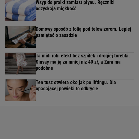
Wsyp do pralki zamiast płynu. Ręczniki
odzyskają miękkość
Domowy sposób z folią pod telewizorem. Lepiej
pamiętać o zasadzie
Ta midi robi efekt bez szpilek i drogiej torebki.
Sinsay ma ją za mniej niż 40 zł, a Zara ma
podobne
Ten tusz otwiera oko jak po liftingu. Dla
opadającej powieki to odkrycie