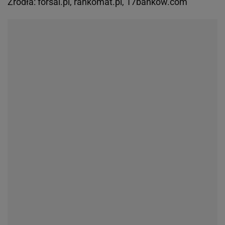
Źródła: forsal.pl, rankomat.pl, 17bankow.com