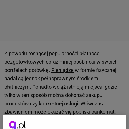
Z powodu rosnącej popularności płatności
bezgotówkowych coraz mniej osób nosi w swoich
portfelach gotówkę.
Pieniądze
w formie fizycznej
nadal są jednak pełnoprawnym środkiem
płatniczym. Ponadto wciąż istnieją miejsca, gdzie
tylko w ten sposób można dokonać zakupu
produktów czy konkretnej usługi. Wówczas
zbawieniem może okazać się pobliski bankomat
.
Należy jednak pamiętać, że wypłata gotówki za
pomocą takiego urządzenia wiąże się z pewnymi