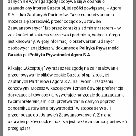
danych nie wymaga zgody i odbywa się w oparciu o
uzasadniony interes Gazeta.pl, jej spółki powiązanej – Agora
S.A. – lub Zaufanych Partnerów. Takiemu przetwarzaniu
możesz się sprzeciwić, przechodząc do „Ustawień
Zaawansowanych” lub przez kontakt z administratorem – w
zależności od zakresu sprzeciwu i podmiotu, wobec którego
jest kierowany. Więcej informacji o przetwarzaniu danych
osobowych znajdziesz w dokumencie
Polityka Prywatności
Gazeta.pl
i
Polityka Prywatności Agora S.A.
Klikając „Akceptuję” wyrażasz też zgodę na zainstalowanie i
przechowywanie plików cookie Gazeta.pl sp. z o.o., jej
Zaufanych Partnerów i Agora S.A. na Twoim urządzeniu
końcowym. Możesz w każdej chwili zmienić swoje preferencje
dotyczące plików cookie, wywołując narzędzie do zarządzania
twoimi preferencjami dot. przetwarzania danych poprzez
odnośnik „Ustawienia prywatności ” w stopce serwisu i
Zobacz wideo
Sektor bankowy ma za sobą
przechodząc do „Ustawień Zaawansowanych”. Zmiana
rekordowo zyskowny rok. Co za tym stoi?
ustawień plików cookie możliwa jest także za pomocą ustawień
przeglądarki.