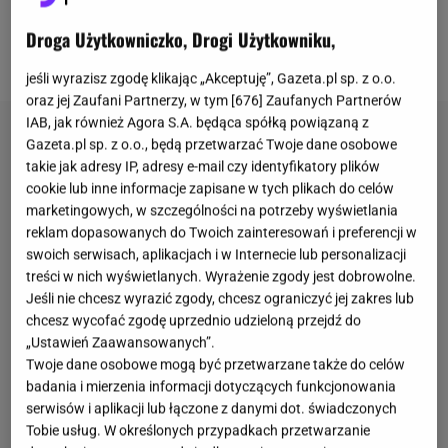
ograniczeniami
. W grę wchodzą zarówno limity
Droga Użytkowniczko, Drogi Użytkowniku,
jednorazowe, jak i dzienne.
jeśli wyrazisz zgodę klikając „Akceptuję”, Gazeta.pl sp. z o.o.
oraz jej Zaufani Partnerzy, w tym [
676
] Zaufanych Partnerów
IAB, jak również Agora S.A. będąca spółką powiązaną z
Gazeta.pl sp. z o.o., będą przetwarzać Twoje dane osobowe
takie jak adresy IP, adresy e-mail czy identyfikatory plików
cookie lub inne informacje zapisane w tych plikach do celów
marketingowych, w szczególności na potrzeby wyświetlania
reklam dopasowanych do Twoich zainteresowań i preferencji w
swoich serwisach, aplikacjach i w Internecie lub personalizacji
treści w nich wyświetlanych. Wyrażenie zgody jest dobrowolne.
Jeśli nie chcesz wyrazić zgody, chcesz ograniczyć jej zakres lub
chcesz wycofać zgodę uprzednio udzieloną przejdź do
„Ustawień Zaawansowanych”.
Twoje dane osobowe mogą być przetwarzane także do celów
badania i mierzenia informacji dotyczących funkcjonowania
serwisów i aplikacji lub łączone z danymi dot. świadczonych
Tobie usług. W określonych przypadkach przetwarzanie