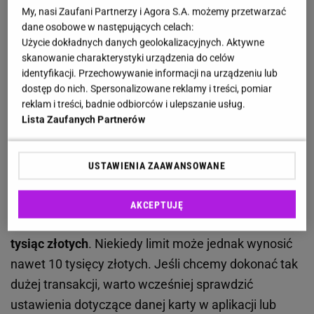
Wypłata gotówki z bankomatu. Jakie limity
My, nasi Zaufani Partnerzy i Agora S.A. możemy przetwarzać
obowiązują w Polsce?
dane osobowe w następujących celach:
Użycie dokładnych danych geolokalizacyjnych. Aktywne
skanowanie charakterystyki urządzenia do celów
Celem takich limitów jest zapewnienie
identyfikacji. Przechowywanie informacji na urządzeniu lub
bezpieczeństwa środkom przechowywanym na
dostęp do nich. Spersonalizowane reklamy i treści, pomiar
kontach bankowych oraz płynności operacyjnej. Ich
reklam i treści, badnie odbiorców i ulepszanie usług.
Lista Zaufanych Partnerów
wysokość zależy od kilku czynników, w tym polityki
banku, rodzaju konta i karty płatniczej czy ustawień
użytkownika w bankowości internetowej lub aplikacji
USTAWIENIA ZAAWANSOWANE
mobilnej. Limity zmniejszają także ryzyko
potencjalnych strat finansowych.
Standardowo
AKCEPTUJĘ
jednorazowa wypłata oscyluje w granicach 800-1
tysiąc złotych
. Niekiedy limit może jednak wynosić
nawet 10 tysięcy złotych. Jeśli chcemy dokonać tak
dużej transakcji, warto wcześniej sprawdzić
ustawienia dotyczące danej karty w aplikacji lub