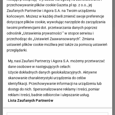
przechowywanie plików cookie Gazeta.pl sp. z o.o., jej
Zaufanych Partnerów i Agora S.A. na Twoim urządzeniu
końcowym. Możesz w każdej chwili zmienić swoje preferencje
dotyczące plików cookie, wywołując narzędzie do zarządzania
twoimi preferencjami dot. przetwarzania danych poprzez
odnośnik „Ustawienia prywatności ” w stopce serwisu i
Zobacz wideo
"Ta Typiara" poczuciem humoru
przechodząc do „Ustawień Zaawansowanych”. Zmiana
ustawień plików cookie możliwa jest także za pomocą ustawień
skradła serca internautów. "Męczyła mnie zwykła
przeglądarki.
praca"
My, nasi Zaufani Partnerzy i Agora S.A. możemy przetwarzać
dane osobowe w następujących celach:
Praca dla kierowcy C+E w Słupsku. Firma oferuje
Użycie dokładnych danych geolokalizacyjnych. Aktywne
zagraniczne trasy i stałe zatrudnienie
skanowanie charakterystyki urządzenia do celów
identyfikacji. Przechowywanie informacji na urządzeniu lub
dostęp do nich. Spersonalizowane reklamy i treści, pomiar
Pracodawca ze Słupska poszukuje kierowcy z
reklam i treści, badnie odbiorców i ulepszanie usług.
prawem jazdy kategorii C+E do transportu okien i
Lista Zaufanych Partnerów
drzwi na trasach zagranicznych. Głównym
kierunkiem mają być Niemcy oraz kraje Beneluksu,