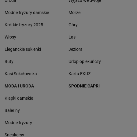
Uroda
Wyjazd we dwoje
Modne fryzury damskie
Morze
Krótkie fryzury 2025
Góry
Włosy
Las
Eleganckie sukienki
Jeziora
Buty
Urlop opiekuńczy
Kasi Sokołowska
Karta EKUZ
MODA I URODA
SPODNIE CAPRI
Klapki damskie
Baleriny
Modne fryzury
Sneakersy