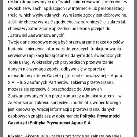
reklam dopasowanych do Twoich zainteresowań i preferencji w
swoich serwisach, aplikacjach i w Internecie lub personalizacji
treści w nich wyświetlanych. Wyrażenie zgody jest dobrowolne.
Jeśli nie chcesz wyrazić zgody, chcesz ograniczyć jej zakres lub
chcesz wycofać zgodę uprzednio udzieloną przejdź do
„Ustawień Zaawansowanych”.
Twoje dane osobowe mogą być przetwarzane także do celów
badania i mierzenia informacji dotyczących funkcjonowania
serwisów i aplikacji lub łączone z danymi dot. świadczonych
Tobie usług. W określonych przypadkach przetwarzanie
danych nie wymaga zgody i odbywa się w oparciu o
uzasadniony interes Gazeta.pl, jej spółki powiązanej – Agora
S.A. – lub Zaufanych Partnerów. Takiemu przetwarzaniu
możesz się sprzeciwić, przechodząc do „Ustawień
Zaawansowanych” lub przez kontakt z administratorem – w
zależności od zakresu sprzeciwu i podmiotu, wobec którego
jest kierowany. Więcej informacji o przetwarzaniu danych
osobowych znajdziesz w dokumencie
Polityka Prywatności
Gazeta.pl
i
Polityka Prywatności Agora S.A.
Klikając „Akceptuję” wyrażasz też zgodę na zainstalowanie i