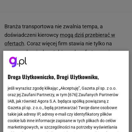
Branża transportowa nie zwalnia tempa, a
doświadczeni kierowcy
mogą dziś przebierać w
ofertach
. Coraz więcej firm stawia nie tylko na
wynagrodzenie, lecz także na komfort pracy i
stabilne zatrudnienie. Jedna z najnowszych ofert
może zainteresować osoby, które szukają etatu w
Droga Użytkowniczko, Drogi Użytkowniku,
transporcie międzynarodowym i nie chcą spędzać
całych tygodni poza domem.
jeśli wyrazisz zgodę klikając „Akceptuję”, Gazeta.pl sp. z o.o.
oraz jej Zaufani Partnerzy, w tym [
676
] Zaufanych Partnerów
IAB, jak również Agora S.A. będąca spółką powiązaną z
Gazeta.pl sp. z o.o., będą przetwarzać Twoje dane osobowe
takie jak adresy IP, adresy e-mail czy identyfikatory plików
cookie lub inne informacje zapisane w tych plikach do celów
marketingowych, w szczególności na potrzeby wyświetlania