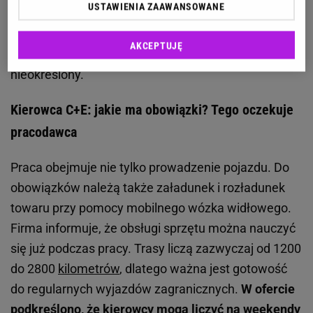
USTAWIENIA ZAAWANSOWANE
choć sporadycznie pojawią się także kursy krajowe.
W ogłoszeniu podano
wynagrodzenie od 12 tys. zł
AKCEPTUJĘ
brutto miesięcznie
oraz umowę o pracę na czas
nieokreślony.
Kierowca C+E: jakie ma obowiązki? Tego oczekuje
pracodawca
Praca obejmuje nie tylko prowadzenie pojazdu. Do
obowiązków należą także załadunek i rozładunek
towaru przy pomocy mobilnego wózka widłowego.
Firma informuje, że obsługi sprzętu można nauczyć
się już podczas pracy. Trasy liczą zazwyczaj od 1200
do 2800
kilometrów
, dlatego ważna jest gotowość
do regularnych wyjazdów zagranicznych.
W ofercie
podkreślono, że kierowcy mogą liczyć na weekendy