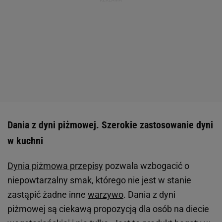
Dania z dyni piżmowej. Szerokie zastosowanie dyni
w kuchni
Dynia piżmowa przepisy
pozwala wzbogacić o
niepowtarzalny smak, którego nie jest w stanie
zastąpić żadne inne
warzywo
. Dania z dyni
piżmowej są ciekawą propozycją dla osób na diecie