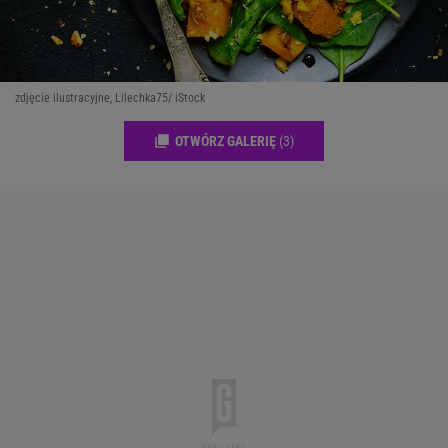
zdjęcie ilustracyjne, Lilechka75/ iStock
OTWÓRZ GALERIĘ
(3)