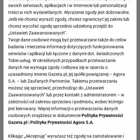
swoich serwisach, aplikacjach i w Internecie lub personalizacji
treści w nich wyświetlanych. Wyrażenie zgody jest dobrowolne.
Jeśli nie chcesz wyrazić zgody, chcesz ograniczyć jej zakres lub
chcesz wycofać zgodę uprzednio udzieloną przejdź do
„Ustawień Zaawansowanych”.
Twoje dane osobowe mogą być przetwarzane także do celów
badania i mierzenia informacji dotyczących funkcjonowania
serwisów i aplikacji lub łączone z danymi dot. świadczonych
Tobie usług. W określonych przypadkach przetwarzanie
danych nie wymaga zgody i odbywa się w oparciu o
uzasadniony interes Gazeta.pl, jej spółki powiązanej – Agora
S.A. – lub Zaufanych Partnerów. Takiemu przetwarzaniu
możesz się sprzeciwić, przechodząc do „Ustawień
Zaawansowanych” lub przez kontakt z administratorem – w
zależności od zakresu sprzeciwu i podmiotu, wobec którego
jest kierowany. Więcej informacji o przetwarzaniu danych
osobowych znajdziesz w dokumencie
Polityka Prywatności
Gazeta.pl
i
Polityka Prywatności Agora S.A.
Klikając „Akceptuję” wyrażasz też zgodę na zainstalowanie i