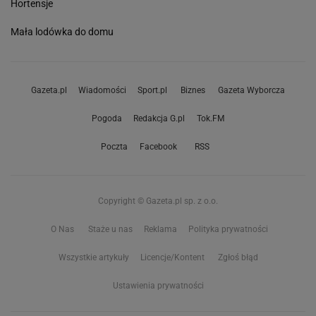
Hortensje
Mała lodówka do domu
Gazeta.pl
Wiadomości
Sport.pl
Biznes
Gazeta Wyborcza
Pogoda
Redakcja G.pl
Tok.FM
Poczta
Facebook
RSS
Copyright © Gazeta.pl sp. z o.o.
O Nas
Staże u nas
Reklama
Polityka prywatności
Wszystkie artykuły
Licencje/Kontent
Zgłoś błąd
Ustawienia prywatności