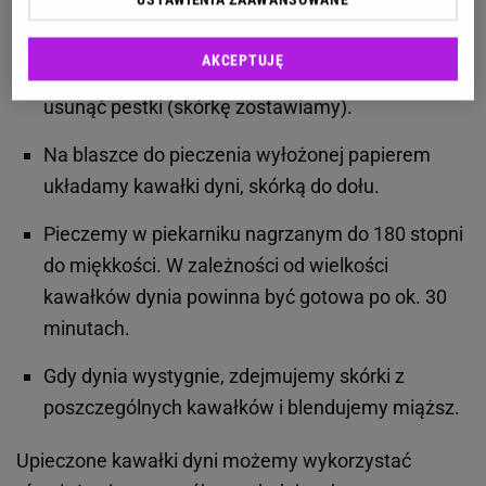
zrobić puree z dyni?
AKCEPTUJĘ
Dynię należy pokroić na kawałki, a następnie
usunąć pestki (skórkę zostawiamy).
Na blaszce do pieczenia wyłożonej papierem
układamy kawałki dyni, skórką do dołu.
Pieczemy w piekarniku nagrzanym do 180 stopni
do miękkości. W zależności od wielkości
kawałków dynia powinna być gotowa po ok. 30
minutach.
Gdy dynia wystygnie, zdejmujemy skórki z
poszczególnych kawałków i blendujemy miąższ.
Upieczone kawałki dyni możemy wykorzystać