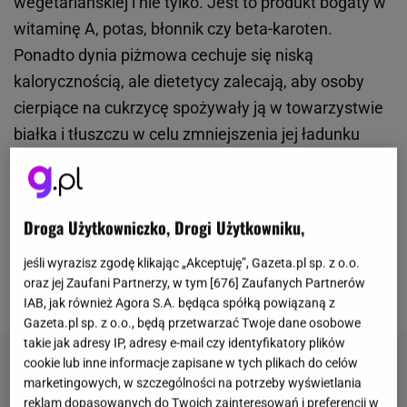
wegetariańskiej i nie tylko. Jest to produkt bogaty w
witaminę A, potas, błonnik czy beta-karoten.
Ponadto dynia piżmowa cechuje się niską
kalorycznością, ale dietetycy zalecają, aby osoby
cierpiące na cukrzycę spożywały ją w towarzystwie
białka i tłuszczu w celu zmniejszenia jej ładunku
glikemicznego. Dynia piżmowa ma bardzo szerokie
zastosowanie w kuchni. Może stanowić bazę bądź
dodatek do wielu potraw, podkręcając ich smak.
Droga Użytkowniczko, Drogi Użytkowniku,
Świetnie sprawdzi się nie tylko w deserach, ale też
jeśli wyrazisz zgodę klikając „Akceptuję”, Gazeta.pl sp. z o.o.
daniach wytrawnych czy
zupach
. Jakie dania można
oraz jej Zaufani Partnerzy, w tym [
676
] Zaufanych Partnerów
przyrządzić z wykorzystaniem dyni piżmowej?
IAB, jak również Agora S.A. będąca spółką powiązaną z
Gazeta.pl sp. z o.o., będą przetwarzać Twoje dane osobowe
takie jak adresy IP, adresy e-mail czy identyfikatory plików
cookie lub inne informacje zapisane w tych plikach do celów
marketingowych, w szczególności na potrzeby wyświetlania
reklam dopasowanych do Twoich zainteresowań i preferencji w