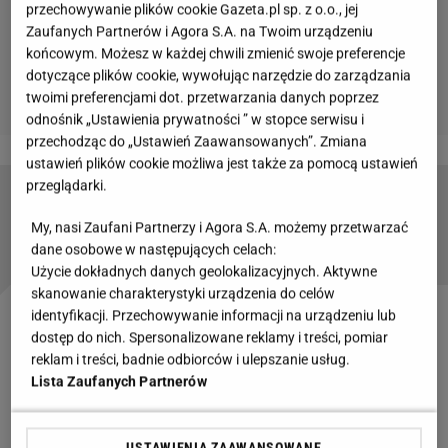
przechowywanie plików cookie Gazeta.pl sp. z o.o., jej
Zaufanych Partnerów i Agora S.A. na Twoim urządzeniu
końcowym. Możesz w każdej chwili zmienić swoje preferencje
dotyczące plików cookie, wywołując narzędzie do zarządzania
twoimi preferencjami dot. przetwarzania danych poprzez
odnośnik „Ustawienia prywatności ” w stopce serwisu i
przechodząc do „Ustawień Zaawansowanych”. Zmiana
ustawień plików cookie możliwa jest także za pomocą ustawień
przeglądarki.
Ciasto dyniowe. Przepis na fantastyczny deser o
wyrazistym, korzennym smaku
My, nasi Zaufani Partnerzy i Agora S.A. możemy przetwarzać
dane osobowe w następujących celach:
Użycie dokładnych danych geolokalizacyjnych. Aktywne
skanowanie charakterystyki urządzenia do celów
identyfikacji. Przechowywanie informacji na urządzeniu lub
Dynia piżmowa pieczona. Jak zrobić puree z dyni?
dostęp do nich. Spersonalizowane reklamy i treści, pomiar
reklam i treści, badnie odbiorców i ulepszanie usług.
Dynia piżmowa pieczona w piekarniku jest podstawą
Lista Zaufanych Partnerów
do zrobienia puree. Puree z dyni można wykorzystać
z kolei do przygotowania
ciast
czy deserów. Jak
USTAWIENIA ZAAWANSOWANE