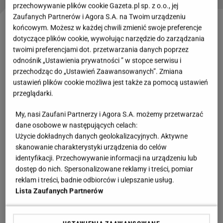
przechowywanie plików cookie Gazeta.pl sp. z o.o., jej
Zaufanych Partnerów i Agora S.A. na Twoim urządzeniu
końcowym. Możesz w każdej chwili zmienić swoje preferencje
Mazurek wielkanocny - przepis krok po kroku:
dotyczące plików cookie, wywołując narzędzie do zarządzania
twoimi preferencjami dot. przetwarzania danych poprzez
Składniki:
odnośnik „Ustawienia prywatności ” w stopce serwisu i
przechodząc do „Ustawień Zaawansowanych”. Zmiana
200 g masła
ustawień plików cookie możliwa jest także za pomocą ustawień
przeglądarki.
3 żółtka
My, nasi Zaufani Partnerzy i Agora S.A. możemy przetwarzać
300 g mąki pszennej
dane osobowe w następujących celach:
Użycie dokładnych danych geolokalizacyjnych. Aktywne
100 g cukru
skanowanie charakterystyki urządzenia do celów
identyfikacji. Przechowywanie informacji na urządzeniu lub
cukier waniliowy
dostęp do nich. Spersonalizowane reklamy i treści, pomiar
reklam i treści, badnie odbiorców i ulepszanie usług.
Lista Zaufanych Partnerów
Składniki na masę:
500 g pomarańczy