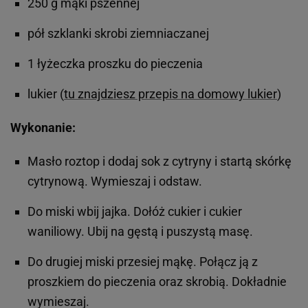
250 g mąki pszennej
pół szklanki skrobi ziemniaczanej
1 łyżeczka proszku do pieczenia
lukier (
tu znajdziesz przepis na domowy lukier
)
Wykonanie:
Masło roztop i dodaj sok z cytryny i startą skórkę
cytrynową. Wymieszaj i odstaw.
Do miski wbij jajka. Dołóż cukier i cukier
waniliowy. Ubij na gęstą i puszystą masę.
Do drugiej miski przesiej mąkę. Połącz ją z
proszkiem do pieczenia oraz skrobią. Dokładnie
wymieszaj.