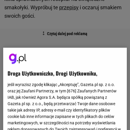
smakołyki. Wypróbuj te
przepisy
i oczaruj smakiem
swoich gości.
Droga Użytkowniczko, Drogi Użytkowniku,
jeśli wyrazisz zgodę klikając „Akceptuję”, Gazeta.pl sp. z o.o.
oraz jej Zaufani Partnerzy, w tym [
676
] Zaufanych Partnerów
IAB, jak również Agora S.A. będąca spółką powiązaną z
Gazeta.pl sp. z o.o., będą przetwarzać Twoje dane osobowe
takie jak adresy IP, adresy e-mail czy identyfikatory plików
cookie lub inne informacje zapisane w tych plikach do celów
marketingowych, w szczególności na potrzeby wyświetlania
reklam dopasowanych do Twoich zainteresowań i preferencji w