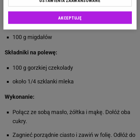
USTAWIENIA ZAAWANSOWANE
2 cytryny
AKCEPTUJĘ
400 g cukru
100 g migdałów
Składniki na polewę:
100 g gorzkiej czekolady
około 1/4 szklanki mleka
Wykonanie:
Połącz ze sobą masło, żółtka i mąkę. Dołóż oba
cukry.
Zagnieć porządnie ciasto i zawiń w folię. Odłóż do