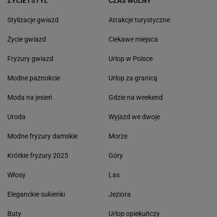
ŻYCIE I STYL
CZAS WOLNY
Stylizacje gwiazd
Atrakcje turystyczne
Życie gwiazd
Ciekawe miejsca
Fryzury gwiazd
Urlop w Polsce
Modne paznokcie
Urlop za granicą
Moda na jesień
Gdzie na weekend
Uroda
Wyjazd we dwoje
Modne fryzury damskie
Morze
Krótkie fryzury 2025
Góry
Włosy
Las
Eleganckie sukienki
Jeziora
Buty
Urlop opiekuńczy