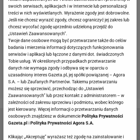
swoich serwisach, aplikacjach i w Internecie lub personalizacji
treści w nich wyświetlanych. Wyrażenie zgody jest dobrowolne.
Jeśli nie chcesz wyrazić zgody, chcesz ograniczyć jej zakres lub
chcesz wycofać zgodę uprzednio udzieloną przejdź do
„Ustawień Zaawansowanych”.
Twoje dane osobowe mogą być przetwarzane także do celów
badania i mierzenia informacji dotyczących funkcjonowania
serwisów i aplikacji lub łączone z danymi dot. świadczonych
Tobie usług. W określonych przypadkach przetwarzanie
danych nie wymaga zgody i odbywa się w oparciu o
uzasadniony interes Gazeta.pl, jej spółki powiązanej – Agora
S.A. – lub Zaufanych Partnerów. Takiemu przetwarzaniu
możesz się sprzeciwić, przechodząc do „Ustawień
Zaawansowanych” lub przez kontakt z administratorem – w
zależności od zakresu sprzeciwu i podmiotu, wobec którego
jest kierowany. Więcej informacji o przetwarzaniu danych
osobowych znajdziesz w dokumencie
Polityka Prywatności
Dania na Wielkanoc 2024. Sprawdź, co powinno
Gazeta.pl
i
Polityka Prywatności Agora S.A.
znaleźć się na świątecznym stole
Klikając „Akceptuję” wyrażasz też zgodę na zainstalowanie i