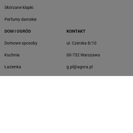
Skórzane klapki
Perfumy damskie
DOM I OGRÓD
KONTAKT
Domowe sposoby
ul. Czerska 8/10
Kuchnia
00-732 Warszawa
Łazienka
g.pl@agora.pl
Balkon
Sprzątanie
Ogród
Krzewy ogrodowe
Byliny wieloletnie