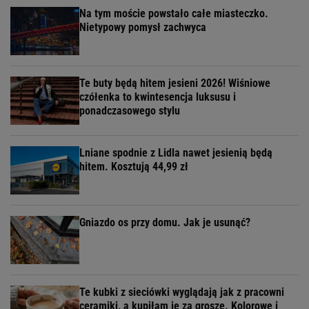
Na tym moście powstało całe miasteczko.
Nietypowy pomysł zachwyca
Te buty będą hitem jesieni 2026! Wiśniowe
czółenka to kwintesencja luksusu i
ponadczasowego stylu
Lniane spodnie z Lidla nawet jesienią będą
hitem. Kosztują 44,99 zł
Gniazdo os przy domu. Jak je usunąć?
Te kubki z sieciówki wyglądają jak z pracowni
ceramiki, a kupiłam je za grosze. Kolorowe i