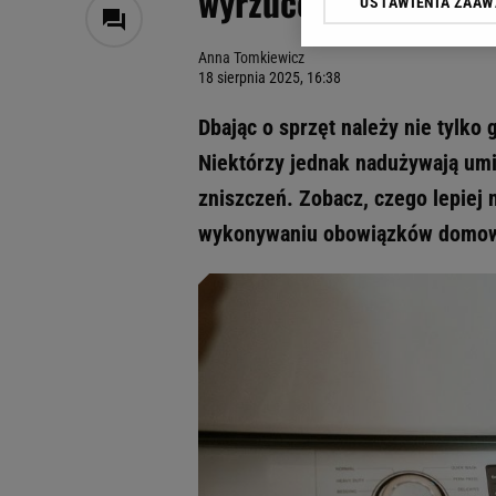
wyrzucenia
USTAWIENIA ZAA
Klikając „Akceptuję” wyra
Zaufanych Partnerów i A
Anna Tomkiewicz
dotyczące plików cookie,
18 sierpnia 2025, 16:38
odnośnik „Ustawienia pr
plików cookie możliwa je
Dbając o sprzęt należy nie tylko
My, nasi Zaufani Partne
Niektórzy jednak nadużywają umi
Użycie dokładnych danych
zniszczeń. Zobacz, czego lepiej n
Przechowywanie informacji
badnie odbiorców i uleps
wykonywaniu obowiązków domowy