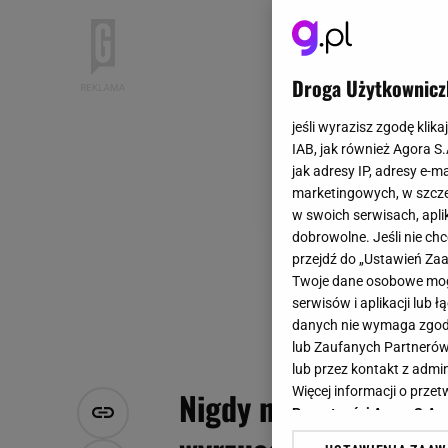
Droga Użytkownicz
jeśli wyrazisz zgodę klika
IAB, jak również Agora S
jak adresy IP, adresy e-m
marketingowych, w szcze
w swoich serwisach, aplik
dobrowolne. Jeśli nie ch
przejdź do „Ustawień Z
Twoje dane osobowe mogą
serwisów i aplikacji lub
danych nie wymaga zgody 
lub Zaufanych Partnerów
lub przez kontakt z admi
Więcej informacji o prz
Nigdy nie wkładaj do
Prywatności Agora S.A.