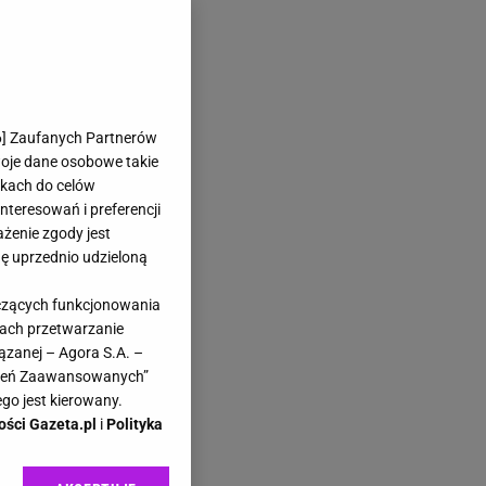
6
] Zaufanych Partnerów
woje dane osobowe takie
likach do celów
teresowań i preferencji
ażenie zgody jest
dę uprzednio udzieloną
yczących funkcjonowania
kach przetwarzanie
ązanej – Agora S.A. –
awień Zaawansowanych”
go jest kierowany.
ości Gazeta.pl
i
Polityka
do