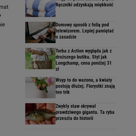
Ręczniki odzyskają miękkość
emat
y
nie
Domowy sposób z folią pod
telewizorem. Lepiej pamiętać
o zasadzie
Torba z Action wygląda jak z
droższego butiku. Styl jak
Longchamp, cena poniżej 31
zł
Wsyp to do wazonu, a kwiaty
postoją dłużej. Florystki znają
ten trik
Zwykły staw skrywał
prawdziwego giganta. Ta ryba
przeszła do historii