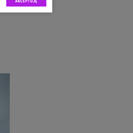
AKCEPTUJĘ
l sp. z o.o., jej
ić swoje preferencje
arzania danych poprzez
ych”. Zmiana ustawień
.
ach:
 celów identyfikacji.
omiar reklam i treści,