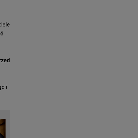
iele
yć
rzed
d i