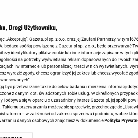
ko, Drogi Użytkowniku,
jąc „Akceptuję”, Gazeta.pl sp. z o.o. oraz jej Zaufani Partnerzy, w tym [
67
.A. będąca spółką powiązaną z Gazeta.pl sp. z o.o., będą przetwarzać T
ail czy identyfikatory plików cookie lub inne informacje zapisane w tych p
gólności na potrzeby wyświetlania reklam dopasowanych do Twoich zain
acjach i w Internecie lub personalizacji treści w nich wyświetlanych. Wyr
cesz wyrazić zgody, chcesz ograniczyć jej zakres lub chcesz wycofać zgo
aawansowanych”.
 być przetwarzane także do celów badania i mierzenia informacji dot
 łączone z danymi dot. świadczonych Tobie usług. W określonych przypad
i odbywa się w oparciu o uzasadniony interes Gazeta.pl, jej spółki powi
. Takiemu przetwarzaniu możesz się sprzeciwić, przechodząc do „Ust
nistratorem – w zależności od zakresu sprzeciwu i podmiotu, wobec które
etwarzaniu danych osobowych znajdziesz w dokumencie
Polityka Prywatn
 pralki tych rzeczy. Sprzęt będzie 