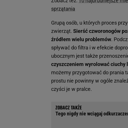
Zobacz też:
To najbrudniejsze mi
sprzątania
Grupą osób, u których proces przy
zwierząt.
Sierść czworonogów po
źródłem wielu problemów
. Podcz
spływać do filtra i w efekcie do
ubocznym jest także przenoszenie
czyszczeniem wyrolować ciuchy l
możemy przygotować do prania tak
prostu nie powinny w ogóle znaleź
czyści je w pralce.
Tego nigdy nie wciągaj odkurzaczem