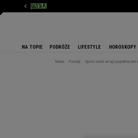
WIADOMOŚCI
NEXT
SPORT
PLOTEK
D
NA TOPIE
PODRÓŻE
LIFESTYLE
HOROSKOPY
News
Porady
Sporo osób wciąż popełnia ten b