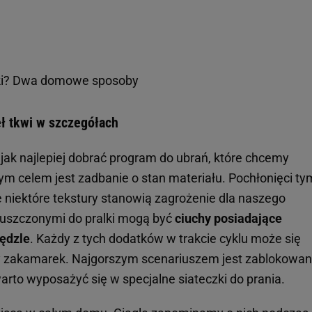
anki? Dwa domowe sposoby
ł tkwi w szczegółach
 jak najlepiej dobrać program do ubrań, które chcemy
m celem jest zadbanie o stan materiału. Pochłonięci ty
niektóre tekstury stanowią zagrożenie dla naszego
puszczonymi do pralki mogą być
ciuchy posiadające
rędzle
. Każdy z tych dodatków w trakcie cyklu może się
w inny zakamarek. Najgorszym scenariuszem jest zablokowan
rto wyposażyć się w specjalne siateczki do prania.