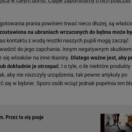
ejsca w całym domu. Ciągle zapominamy o nich podczas
gotowania prania powinien trwać nieco dłużej, są właścic
zostawiona na ubraniach wrzuconych do bębna może b
as kontaktu z wodą resztki naszych pupili mogą zacząć
prowadzić do jego zapchania. Innym negatywnym skutkiem
 się włosków na inne tkaniny.
Dlatego ważne jest, aby p
ub dokładnie je otrzepać
. I o tyle, o ile niektóre produkty
, aby nie niszczyły urządzenia, tak pewne artykuły po
ć się w bębnie. Sporo osób wciąż jednak popełnia ten błą
. Przez to się psuje