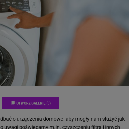
OTWÓRZ GALERIĘ
(3)
k dbać o urządzenia domowe, aby mogły nam służyć jak
oro uwagi poświęcamy m.in.
czyszczeniu filtra i innych