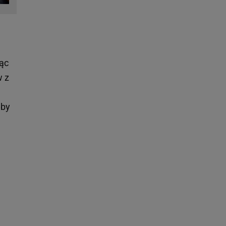
jąc
w z
aby