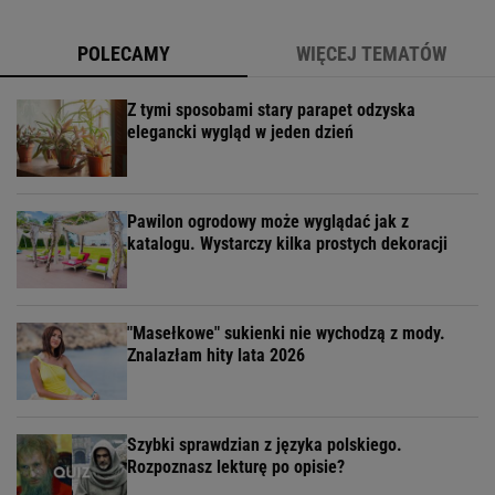
POLECAMY
WIĘCEJ TEMATÓW
Z tymi sposobami stary parapet odzyska
elegancki wygląd w jeden dzień
Pawilon ogrodowy może wyglądać jak z
katalogu. Wystarczy kilka prostych dekoracji
"Masełkowe" sukienki nie wychodzą z mody.
Znalazłam hity lata 2026
Szybki sprawdzian z języka polskiego.
Rozpoznasz lekturę po opisie?