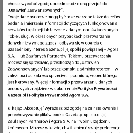
chcesz wycofać zgodę uprzednio udzieloną przejdź do
„Ustawień Zaawansowanych”.
Twoje dane osobowe mogą być przetwarzane także do celów
badania i mierzenia informacji dotyczących funkcjonowania
serwisów i aplikacji lub łączone z danymi dot. świadczonych
Tobie usług. W określonych przypadkach przetwarzanie
danych nie wymaga zgody i odbywa się w oparciu o
uzasadniony interes Gazeta.pl, jej spółki powiązanej – Agora
S.A. – lub Zaufanych Partnerów. Takiemu przetwarzaniu
możesz się sprzeciwić, przechodząc do „Ustawień
Zaawansowanych” lub przez kontakt z administratorem – w
Zobacz wideo
Przesadzajcie, a urośniecie! Oto, jak
zależności od zakresu sprzeciwu i podmiotu, wobec którego
jest kierowany. Więcej informacji o przetwarzaniu danych
powinno się przesadzać rośliny doniczkowe!
osobowych znajdziesz w dokumencie
Polityka Prywatności
Gazeta.pl
i
Polityka Prywatności Agora S.A.
Stara figurka może stać się nowoczesną ozdobą
Klikając „Akceptuję” wyrażasz też zgodę na zainstalowanie i
ogrodu. Jedna farba wystarczy, aby całkowicie
przechowywanie plików cookie Gazeta.pl sp. z o.o., jej
zmienić jej wygląd
Zaufanych Partnerów i Agora S.A. na Twoim urządzeniu
końcowym. Możesz w każdej chwili zmienić swoje preferencje