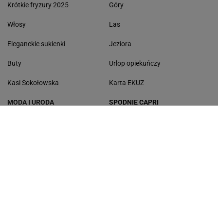
Krótkie fryzury 2025
Góry
Włosy
Las
Eleganckie sukienki
Jeziora
Buty
Urlop opiekuńczy
Kasi Sokołowska
Karta EKUZ
MODA I URODA
SPODNIE CAPRI
Klapki damskie
Baleriny
Modne fryzury
Sneakersy
Modne torebki