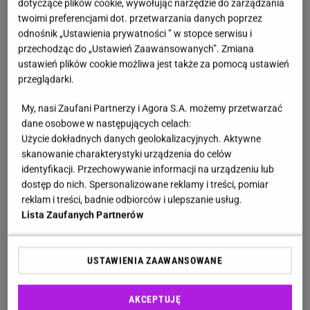
dotyczące plików cookie, wywołując narzędzie do zarządzania
W wielu ogrodach można znaleźć gipsowe lub
twoimi preferencjami dot. przetwarzania danych poprzez
ceramiczne krasnale, które z biegiem lat straciły
odnośnik „Ustawienia prywatności ” w stopce serwisu i
swój urok.
Słońce wypala farbę, deszcz zostawia
przechodząc do „Ustawień Zaawansowanych”. Zmiana
ślady, a mróz powoduje drobne uszkodzenia.
W
ustawień plików cookie możliwa jest także za pomocą ustawień
przeglądarki.
rezultacie ozdoba, która miała cieszyć oko, zaczyna
wyglądać nieco ponuro. Zamiast jednak się jej
My, nasi Zaufani Partnerzy i Agora S.A. możemy przetwarzać
dane osobowe w następujących celach:
pozbywać, coraz częściej zyskuje drugie życie.
Użycie dokładnych danych geolokalizacyjnych. Aktywne
skanowanie charakterystyki urządzenia do celów
identyfikacji. Przechowywanie informacji na urządzeniu lub
dostęp do nich. Spersonalizowane reklamy i treści, pomiar
reklam i treści, badnie odbiorców i ulepszanie usług.
Lista Zaufanych Partnerów
USTAWIENIA ZAAWANSOWANE
AKCEPTUJĘ