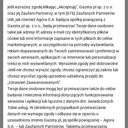
Wystarczy chwila cieplejszej
pogody
i z ziemi
jeśli wyrazisz zgodę klikając „Akceptuję”, Gazeta.pl sp. z o.o.
zaczynają wychodzić pierwsze czerwone pędy. Nie
oraz jej Zaufani Partnerzy, w tym [
676
] Zaufanych Partnerów
IAB, jak również Agora S.A. będąca spółką powiązaną z
każdy jednak wie, że można pobudzić roślinę do
Gazeta.pl sp. z o.o., będą przetwarzać Twoje dane osobowe
szybszego wzrostu i sprawić, że będzie gotowa do
takie jak adresy IP, adresy e-mail czy identyfikatory plików
zbioru nawet kilka tygodni wcześniej. Doświadczeni
cookie lub inne informacje zapisane w tych plikach do celów
marketingowych, w szczególności na potrzeby wyświetlania
działkowcy od dawna wykorzystują prostą metodę,
reklam dopasowanych do Twoich zainteresowań i preferencji w
która nie wymaga specjalistycznego sprzętu ani
swoich serwisach, aplikacjach i w Internecie lub personalizacji
drogich preparatów. Sekret tkwi w odcięciu światła i
treści w nich wyświetlanych. Wyrażenie zgody jest dobrowolne.
Jeśli nie chcesz wyrazić zgody, chcesz ograniczyć jej zakres lub
zatrzymaniu ciepła wokół rośliny.
chcesz wycofać zgodę uprzednio udzieloną przejdź do
„Ustawień Zaawansowanych”.
Twoje dane osobowe mogą być przetwarzane także do celów
badania i mierzenia informacji dotyczących funkcjonowania
serwisów i aplikacji lub łączone z danymi dot. świadczonych
Tobie usług. W określonych przypadkach przetwarzanie
danych nie wymaga zgody i odbywa się w oparciu o
uzasadniony interes Gazeta.pl, jej spółki powiązanej – Agora
S.A. – lub Zaufanych Partnerów. Takiemu przetwarzaniu