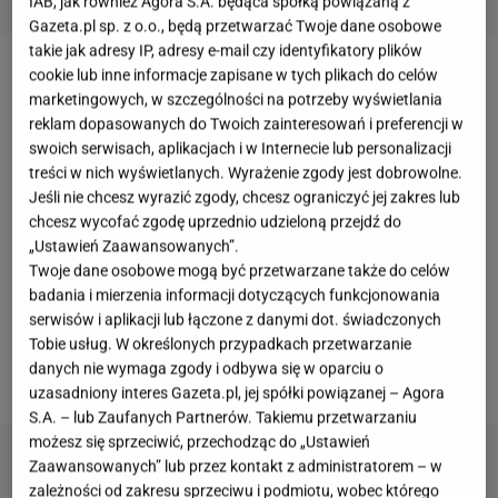
IAB, jak również Agora S.A. będąca spółką powiązaną z
Gazeta.pl sp. z o.o., będą przetwarzać Twoje dane osobowe
takie jak adresy IP, adresy e-mail czy identyfikatory plików
cookie lub inne informacje zapisane w tych plikach do celów
Latem ślimaki pojawiają się niemal wszędzie.
marketingowych, w szczególności na potrzeby wyświetlania
Chowają się pod liśćmi, wychodzą po zmroku i
reklam dopasowanych do Twoich zainteresowań i preferencji w
błyskawicznie zabierają się za młode sadzonki,
swoich serwisach, aplikacjach i w Internecie lub personalizacji
treści w nich wyświetlanych. Wyrażenie zgody jest dobrowolne.
warzywa
oraz
kwiaty
. Najwięcej szkód robią
Jeśli nie chcesz wyrazić zgody, chcesz ograniczyć jej zakres lub
pomrowy, czyli ślimaki bez skorupy. Potrafią
chcesz wycofać zgodę uprzednio udzieloną przejdź do
podjadać liście, łodygi i korzenie, przez co
rośliny
„Ustawień Zaawansowanych”.
Twoje dane osobowe mogą być przetwarzane także do celów
słabną i przestają rosnąć. Wiele osób szuka
badania i mierzenia informacji dotyczących funkcjonowania
skutecznych sposobów na zwalczenie tych
serwisów i aplikacji lub łączone z danymi dot. świadczonych
szkodników. Jeden z nich wydaje się dziwny, ale
Tobie usług. W określonych przypadkach przetwarzanie
danych nie wymaga zgody i odbywa się w oparciu o
działa.
uzasadniony interes Gazeta.pl, jej spółki powiązanej – Agora
S.A. – lub Zaufanych Partnerów. Takiemu przetwarzaniu
możesz się sprzeciwić, przechodząc do „Ustawień
Zaawansowanych” lub przez kontakt z administratorem – w
zależności od zakresu sprzeciwu i podmiotu, wobec którego