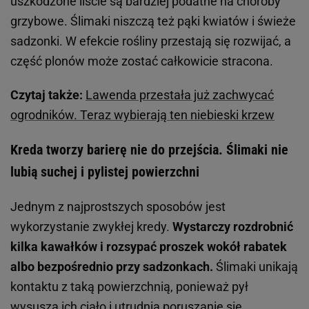
uszkodzone liście są bardziej podatne na choroby
grzybowe. Ślimaki niszczą też pąki kwiatów i świeże
sadzonki. W efekcie rośliny przestają się rozwijać, a
część plonów może zostać całkowicie stracona.
Czytaj także:
Lawenda przestała już zachwycać
ogrodników. Teraz wybierają ten niebieski krzew
Kreda tworzy barierę nie do przejścia. Ślimaki nie
lubią suchej i pylistej powierzchni
Jednym z najprostszych sposobów jest
wykorzystanie zwykłej kredy.
Wystarczy rozdrobnić
kilka kawałków i rozsypać proszek wokół rabatek
albo bezpośrednio przy sadzonkach.
Ślimaki unikają
kontaktu z taką powierzchnią, ponieważ pył
wysusza ich ciało i utrudnia poruszanie się.