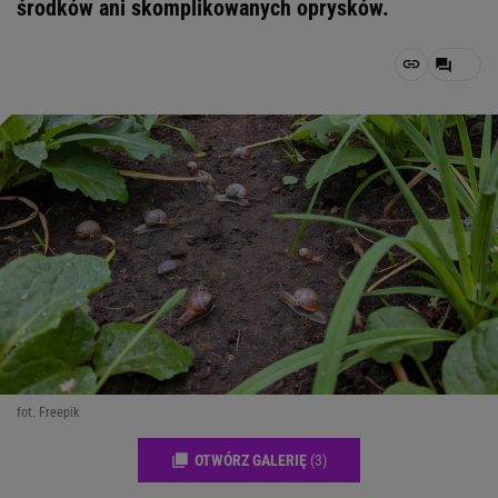
środków ani skomplikowanych oprysków.
fot. Freepik
OTWÓRZ GALERIĘ
(3)