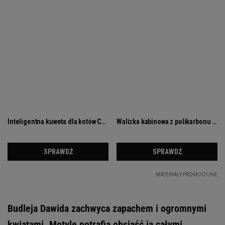
Budleja Dawida zachwyca zapachem i ogromnymi
kwiatami. Motyle potrafią obsiąść ją całymi