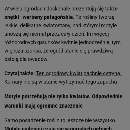
W wielu ogrodach doskonale prezentują się także
onętki
i
werbeny patagońskie
. Te rośliny tworzą
lekkie, delikatne kwiatostany, nad którymi motyle
unoszą się niemal przez cały dzień. Im więcej
różnorodnych gatunków kwitnie jednocześnie, tym
większa szansa, że ogród stanie się prawdziwą
ostoją dla owadów.
Czytaj także:
Ten ogrodowy kwiat pachnie cytryną.
Komary nie są w stanie wytrzymać tego zapachu
Motyle potrzebują nie tylko kwiatów. Odpowiednie
warunki mają ogromne znaczenie
Samo posadzenie roślin to jeszcze nie wszystko.
Motyle najlepiej czują się w ogrodach pełnych