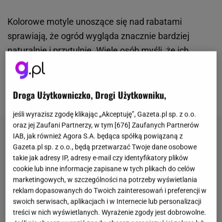
Kolorowe motyle unoszące się nad rabatami
sprawiają, że ogród wygląda znacznie bardziej
naturalnie i przytulnie. Wiele osób myśli, że ich
obecność zależy wyłącznie od
pogody
albo miejsca
położenia działki. Tymczasem ogromne znaczenie
Droga Użytkowniczko, Drogi Użytkowniku,
mają rośliny posadzone w ogrodzie.
jeśli wyrazisz zgodę klikając „Akceptuję”, Gazeta.pl sp. z o.o.
oraz jej Zaufani Partnerzy, w tym [
676
] Zaufanych Partnerów
IAB, jak również Agora S.A. będąca spółką powiązaną z
Gazeta.pl sp. z o.o., będą przetwarzać Twoje dane osobowe
takie jak adresy IP, adresy e-mail czy identyfikatory plików
cookie lub inne informacje zapisane w tych plikach do celów
marketingowych, w szczególności na potrzeby wyświetlania
reklam dopasowanych do Twoich zainteresowań i preferencji w
swoich serwisach, aplikacjach i w Internecie lub personalizacji
treści w nich wyświetlanych. Wyrażenie zgody jest dobrowolne.