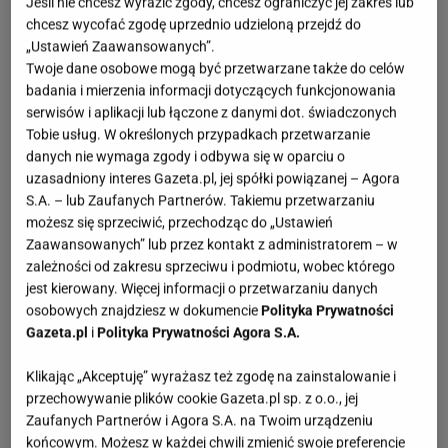
Jeśli nie chcesz wyrazić zgody, chcesz ograniczyć jej zakres lub
chcesz wycofać zgodę uprzednio udzieloną przejdź do
„Ustawień Zaawansowanych”.
Twoje dane osobowe mogą być przetwarzane także do celów
badania i mierzenia informacji dotyczących funkcjonowania
serwisów i aplikacji lub łączone z danymi dot. świadczonych
Tobie usług. W określonych przypadkach przetwarzanie
danych nie wymaga zgody i odbywa się w oparciu o
uzasadniony interes Gazeta.pl, jej spółki powiązanej – Agora
S.A. – lub Zaufanych Partnerów. Takiemu przetwarzaniu
możesz się sprzeciwić, przechodząc do „Ustawień
Zaawansowanych” lub przez kontakt z administratorem – w
zależności od zakresu sprzeciwu i podmiotu, wobec którego
jest kierowany. Więcej informacji o przetwarzaniu danych
osobowych znajdziesz w dokumencie
Polityka Prywatności
Gazeta.pl
i
Polityka Prywatności Agora S.A.
Klikając „Akceptuję” wyrażasz też zgodę na zainstalowanie i
przechowywanie plików cookie Gazeta.pl sp. z o.o., jej
Zaufanych Partnerów i Agora S.A. na Twoim urządzeniu
końcowym. Możesz w każdej chwili zmienić swoje preferencje