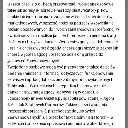
Gazeta.pl sp. z o.o., będą przetwarzać Twoje dane osobowe
takie jak adresy IP, adresy e-mail czy identyfikatory plików
cookie lub inne informacje zapisane w tych plikach do celów
Gwiazdnicę można spotkać na rabatach, grządkach,
marketingowych, w szczególności na potrzeby wyświetlania
przy ścieżkach i na trawnikach. Przez długie lata
reklam dopasowanych do Twoich zainteresowań i preferencji w
swoich serwisach, aplikacjach i w Internecie lub personalizacji
była traktowana wyłącznie jako uporczywy chwast
treści w nich wyświetlanych. Wyrażenie zgody jest dobrowolne.
konkurujący z roślinami uprawnymi o wodę i
Jeśli nie chcesz wyrazić zgody, chcesz ograniczyć jej zakres lub
składniki pokarmowe. Dziś coraz więcej osób patrzy
chcesz wycofać zgodę uprzednio udzieloną przejdź do
„Ustawień Zaawansowanych”.
na nią z zupełnie innej perspektywy.
Twoje dane osobowe mogą być przetwarzane także do celów
badania i mierzenia informacji dotyczących funkcjonowania
serwisów i aplikacji lub łączone z danymi dot. świadczonych
Tobie usług. W określonych przypadkach przetwarzanie
danych nie wymaga zgody i odbywa się w oparciu o
uzasadniony interes Gazeta.pl, jej spółki powiązanej – Agora
S.A. – lub Zaufanych Partnerów. Takiemu przetwarzaniu
możesz się sprzeciwić, przechodząc do „Ustawień
Zaawansowanych” lub przez kontakt z administratorem – w
zależności od zakresu sprzeciwu i podmiotu, wobec którego