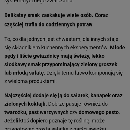
systematycznego zwalczania.
Delikatny smak zaskakuje wiele osób. Coraz
częściej trafia do codziennych potraw
To, co dla jednych jest chwastem, dla innych staje
się składnikiem kuchennych eksperymentów.
Młode
pędy i liście gwiazdnicy mają świeży, lekko
słodkawy smak przypominający zielony groszek
lub młodą sałatę.
Dzięki temu łatwo komponują się
z wieloma produktami.
Najczęściej dodaje się ją do sałatek, kanapek oraz
zielonych koktajli.
Dobrze pasuje również do
twarożku, past warzywnych
czy
domowego pesto
.
Jeżeli ktoś dopiero poznaje tę roślinę, może
przygotować prostą sałatkę z garści świeżej