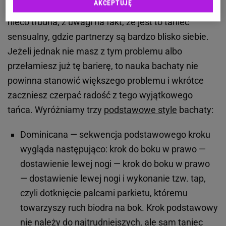
AKCEPTUJĘ
Bachata dla początkujących może wydawać się
nieco trudna, z uwagi na fakt, że jest to taniec
sensualny, gdzie partnerzy są bardzo blisko siebie.
Jeżeli jednak nie masz z tym problemu albo
przełamiesz już tę barierę, to nauka bachaty nie
powinna stanowić większego problemu i wkrótce
zaczniesz czerpać radość z tego wyjątkowego
tańca. Wyróżniamy trzy
podstawowe style
bachaty:
Dominicana — sekwencja podstawowego kroku
wygląda następująco: krok do boku w prawo —
dostawienie lewej nogi — krok do boku w prawo
— dostawienie lewej nogi i wykonanie tzw. tap,
czyli dotknięcie palcami parkietu, któremu
towarzyszy ruch biodra na bok. Krok podstawowy
nie należy do najtrudniejszych, ale sam taniec