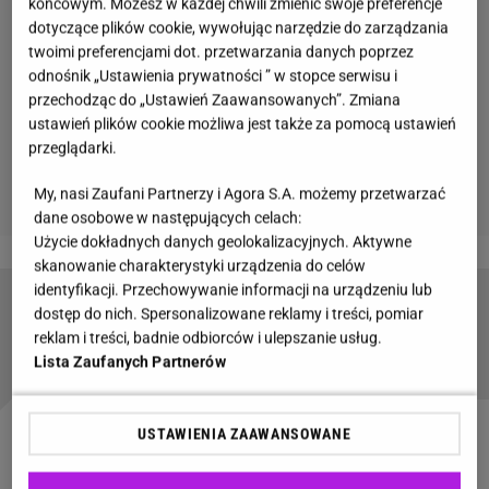
końcowym. Możesz w każdej chwili zmienić swoje preferencje
dotyczące plików cookie, wywołując narzędzie do zarządzania
twoimi preferencjami dot. przetwarzania danych poprzez
odnośnik „Ustawienia prywatności ” w stopce serwisu i
przechodząc do „Ustawień Zaawansowanych”. Zmiana
ustawień plików cookie możliwa jest także za pomocą ustawień
przeglądarki.
My, nasi Zaufani Partnerzy i Agora S.A. możemy przetwarzać
dane osobowe w następujących celach:
Użycie dokładnych danych geolokalizacyjnych. Aktywne
skanowanie charakterystyki urządzenia do celów
identyfikacji. Przechowywanie informacji na urządzeniu lub
Bachata. Jak wyglądają kroki tańca bachata?
dostęp do nich. Spersonalizowane reklamy i treści, pomiar
Czy bachatę można tańczyć solo?
reklam i treści, badnie odbiorców i ulepszanie usług.
Lista Zaufanych Partnerów
USTAWIENIA ZAAWANSOWANE
Bachata dla początkujących, czyli o stylach bachaty