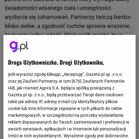
świadomości własnego ciała i umiejętności
wyzbycia się zahamowań. Partnerzy tańczą bardzo
blisko siebie, a zgodność ruchów sprawia wrażenie,
że tworzą jedną całość. Wiele osób uważa, że w
tańcu tym wyczuwalna jest nutka erotyzmu. Skąd
wywodzi się bachata? Taniec bachata zdobył
Droga Użytkowniczko, Drogi Użytkowniku,
popularność na całym świecie, a jego ojczyzną jest
Dominikana. Bachatę tańczy się do muzyki o tej
jeśli wyrazisz zgodę klikając „Akceptuję”, Gazeta.pl sp. z o.o.
samej nazwie. Są to utwory rytmiczne, zazwyczaj
oraz jej Zaufani Partnerzy, w tym [
676
] Zaufanych Partnerów
IAB, jak również Agora S.A. będąca spółką powiązaną z
opowiadające o miłości i namiętności. Bachata
Gazeta.pl sp. z o.o., będą przetwarzać Twoje dane osobowe
narodziła się wśród ubogiej części mieszkańców
takie jak adresy IP, adresy e-mail czy identyfikatory plików
Dominikany. Z czasem jej popularność zaczęła
cookie lub inne informacje zapisane w tych plikach do celów
marketingowych, w szczególności na potrzeby wyświetlania
rosnąć w takim tempie, że dziś jest jednym z
reklam dopasowanych do Twoich zainteresowań i preferencji w
najsławniejszych tańców latynoamerykańskich.
swoich serwisach, aplikacjach i w Internecie lub personalizacji
treści w nich wyświetlanych. Wyrażenie zgody jest dobrowolne.