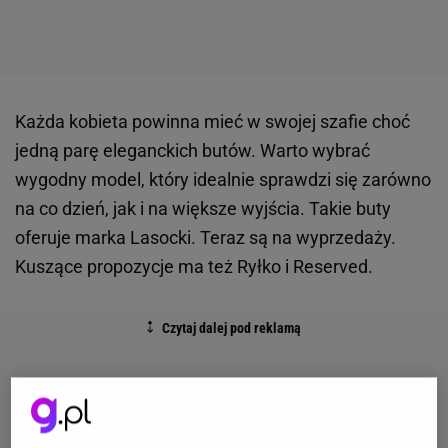
Każda kobieta powinna mieć w swojej szafie choć
jedną parę eleganckich butów. Warto wybrać
wygodny model, który idealnie sprawdzi się zarówno
na co dzień, jak i na większe wyjścia. Takie buty
oferuje marka Lasocki. Teraz są na wyprzedaży.
Kuszące propozycje ma też Ryłko i Reserved.