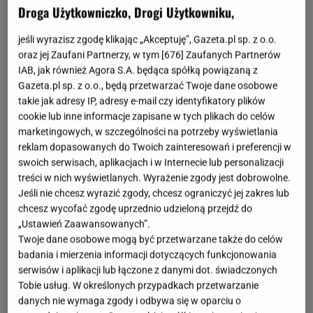
Droga Użytkowniczko, Drogi Użytkowniku,
jeśli wyrazisz zgodę klikając „Akceptuję”, Gazeta.pl sp. z o.o.
oraz jej Zaufani Partnerzy, w tym [
676
] Zaufanych Partnerów
IAB, jak również Agora S.A. będąca spółką powiązaną z
Gazeta.pl sp. z o.o., będą przetwarzać Twoje dane osobowe
takie jak adresy IP, adresy e-mail czy identyfikatory plików
cookie lub inne informacje zapisane w tych plikach do celów
marketingowych, w szczególności na potrzeby wyświetlania
reklam dopasowanych do Twoich zainteresowań i preferencji w
swoich serwisach, aplikacjach i w Internecie lub personalizacji
treści w nich wyświetlanych. Wyrażenie zgody jest dobrowolne.
Jeśli nie chcesz wyrazić zgody, chcesz ograniczyć jej zakres lub
chcesz wycofać zgodę uprzednio udzieloną przejdź do
„Ustawień Zaawansowanych”.
Twoje dane osobowe mogą być przetwarzane także do celów
badania i mierzenia informacji dotyczących funkcjonowania
serwisów i aplikacji lub łączone z danymi dot. świadczonych
Tobie usług. W określonych przypadkach przetwarzanie
danych nie wymaga zgody i odbywa się w oparciu o