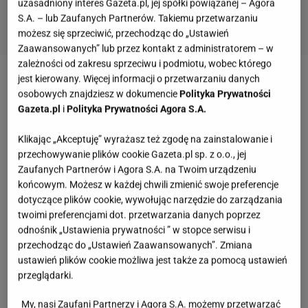
uzasadniony interes Gazeta.pl, jej spółki powiązanej – Agora
S.A. – lub Zaufanych Partnerów. Takiemu przetwarzaniu
możesz się sprzeciwić, przechodząc do „Ustawień
Zaawansowanych” lub przez kontakt z administratorem – w
zależności od zakresu sprzeciwu i podmiotu, wobec którego
jest kierowany. Więcej informacji o przetwarzaniu danych
Te półbuty skradną serca elegantek. Model marki
osobowych znajdziesz w dokumencie
Polityka Prywatności
Lasocki na wyprzedaży
Gazeta.pl
i
Polityka Prywatności Agora S.A.
Klikając „Akceptuję” wyrażasz też zgodę na zainstalowanie i
Na wyprzedaż w Eobuwie trafiły półbuty marki
przechowywanie plików cookie Gazeta.pl sp. z o.o., jej
Lasocki, które z pewnością przypadną do gustu
Zaufanych Partnerów i Agora S.A. na Twoim urządzeniu
każdej elegantce. Jest to dość klasyczny, ale
końcowym. Możesz w każdej chwili zmienić swoje preferencje
dotyczące plików cookie, wywołując narzędzie do zarządzania
niezwykle szykowny model.
Buty te wykonane są ze
twoimi preferencjami dot. przetwarzania danych poprzez
skóry naturalnej
, co wpływa nie tylko na ich
odnośnik „Ustawienia prywatności ” w stopce serwisu i
trwałość, ale i na komfort noszenia.
przechodząc do „Ustawień Zaawansowanych”. Zmiana
ustawień plików cookie możliwa jest także za pomocą ustawień
przeglądarki.
My, nasi Zaufani Partnerzy i Agora S.A. możemy przetwarzać