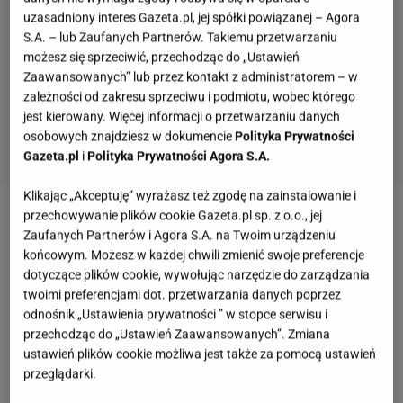
uzasadniony interes Gazeta.pl, jej spółki powiązanej – Agora
S.A. – lub Zaufanych Partnerów. Takiemu przetwarzaniu
możesz się sprzeciwić, przechodząc do „Ustawień
Zaawansowanych” lub przez kontakt z administratorem – w
zależności od zakresu sprzeciwu i podmiotu, wobec którego
jest kierowany. Więcej informacji o przetwarzaniu danych
osobowych znajdziesz w dokumencie
Polityka Prywatności
Gazeta.pl
i
Polityka Prywatności Agora S.A.
Klikając „Akceptuję” wyrażasz też zgodę na zainstalowanie i
przechowywanie plików cookie Gazeta.pl sp. z o.o., jej
Zobacz wideo
Kożuchowska chciałaby jechać na
Zaufanych Partnerów i Agora S.A. na Twoim urządzeniu
Oscary? Mówi o butach, które zabrała do Hollywood
końcowym. Możesz w każdej chwili zmienić swoje preferencje
Agata Kulesza
dotyczące plików cookie, wywołując narzędzie do zarządzania
twoimi preferencjami dot. przetwarzania danych poprzez
odnośnik „Ustawienia prywatności ” w stopce serwisu i
Klapki à la Hermès w stylu Małgorzaty
przechodząc do „Ustawień Zaawansowanych”. Zmiana
ustawień plików cookie możliwa jest także za pomocą ustawień
Kożuchowskiej. To niepodważalny hit sezonu
przeglądarki.
Małgorzata
Kożuchowska to jedna z najbardziej