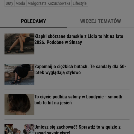
Buty
Moda
Małgorzata Kożuchowska
Lifestyle
POLECAMY
WIĘCEJ TEMATÓW
Klapki skórzane damskie z Lidla to hit na lato
2026. Podobne w Sinsay
Zapomnij o ciężkich butach. Te sandały dla 50-
latek wyglądają stylowo
To cięcie podbija salony w Londynie - smooth
bob to hit na jesień
Umiesz się zachować? Sprawdź to w quizie z
zasad savoir vivre!