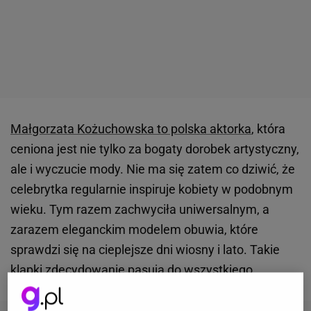
Małgorzata Kożuchowska to polska aktorka
, która
ceniona jest nie tylko za bogaty dorobek artystyczny,
ale i wyczucie mody. Nie ma się zatem co dziwić, że
celebrytka regularnie inspiruje kobiety w podobnym
wieku. Tym razem zachwyciła uniwersalnym, a
zarazem eleganckim modelem obuwia, które
sprawdzi się na cieplejsze dni wiosny i lato. Takie
klapki zdecydowanie pasują do wszystkiego.