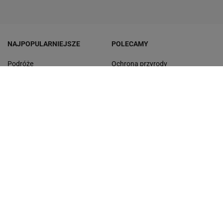
NAJPOPULARNIEJSZE
POLECAMY
Podróże
Ochrona przyrody
Przyroda
Rozrywka
Mandaty
Odpoczynek
Rankingi
Test wiedzy
Zmiana cen
Najnowsze quizy
Quizy
Quiz ortograficzny
Zakupy
Quiz wiedzy ogólnej
Gdzie na wakacje
Quiz - seriale
Morze Bałtyckie
Dyktando