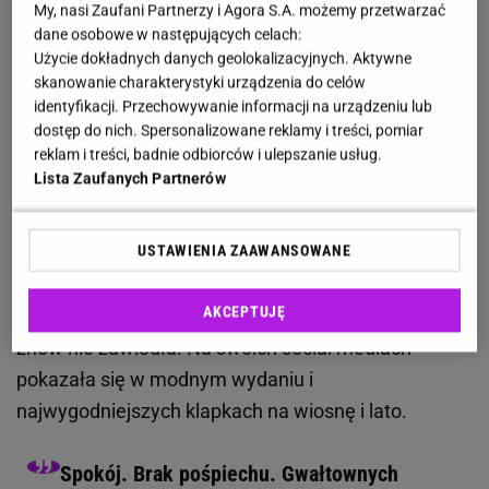
My, nasi Zaufani Partnerzy i Agora S.A. możemy przetwarzać
rozpoznawalnych aktorek
W Polsce. Gwiazda jest
dane osobowe w następujących celach:
Użycie dokładnych danych geolokalizacyjnych. Aktywne
podziwiana nie tylko za talent aktorski, ale i za swój
skanowanie charakterystyki urządzenia do celów
nietuzinkowy styl. Garderobę celebrytka opiera
identyfikacji. Przechowywanie informacji na urządzeniu lub
przede wszystkim na nurcie "cichego luksusu" i
dostęp do nich. Spersonalizowane reklamy i treści, pomiar
reklam i treści, badnie odbiorców i ulepszanie usług.
niewymuszonej elegancji, które sprawdzają się na
Lista Zaufanych Partnerów
każdą okazję i zawsze prezentują się niesłychanie
kobieco. To właśnie dlatego jest prawdziwą
USTAWIENIA ZAAWANSOWANE
inspiracją dla wielu pań w podobnym wieku, które z
zainteresowaniem śledzą jej poczynania
AKCEPTUJĘ
stylistyczne. Tym razem Małgorzata Kożuchowska
znów nie zawiodła. Na swoich social mediach
pokazała się w modnym wydaniu i
najwygodniejszych klapkach na wiosnę i lato.
Spokój. Brak pośpiechu. Gwałtownych