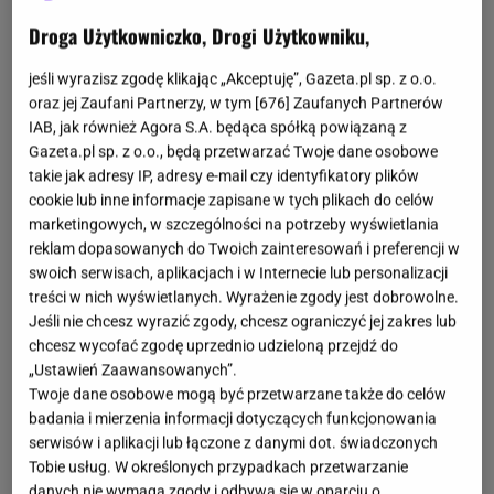
Droga Użytkowniczko, Drogi Użytkowniku,
jeśli wyrazisz zgodę klikając „Akceptuję”, Gazeta.pl sp. z o.o.
oraz jej Zaufani Partnerzy, w tym [
676
] Zaufanych Partnerów
IAB, jak również Agora S.A. będąca spółką powiązaną z
Gazeta.pl sp. z o.o., będą przetwarzać Twoje dane osobowe
takie jak adresy IP, adresy e-mail czy identyfikatory plików
cookie lub inne informacje zapisane w tych plikach do celów
marketingowych, w szczególności na potrzeby wyświetlania
reklam dopasowanych do Twoich zainteresowań i preferencji w
swoich serwisach, aplikacjach i w Internecie lub personalizacji
treści w nich wyświetlanych. Wyrażenie zgody jest dobrowolne.
Jeśli nie chcesz wyrazić zgody, chcesz ograniczyć jej zakres lub
chcesz wycofać zgodę uprzednio udzieloną przejdź do
„Ustawień Zaawansowanych”.
Twoje dane osobowe mogą być przetwarzane także do celów
badania i mierzenia informacji dotyczących funkcjonowania
serwisów i aplikacji lub łączone z danymi dot. świadczonych
Tobie usług. W określonych przypadkach przetwarzanie
danych nie wymaga zgody i odbywa się w oparciu o