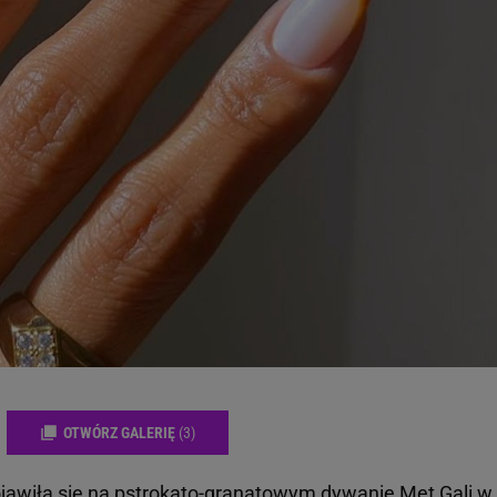
OTWÓRZ GALERIĘ
(3)
ojawiła się na pstrokato-granatowym dywanie Met Gali w