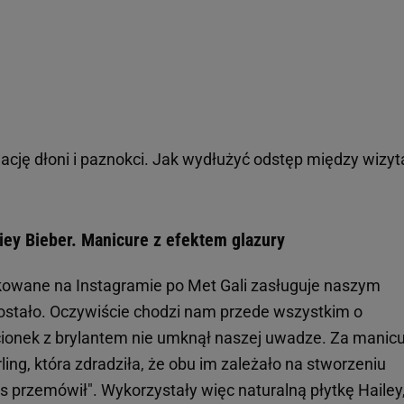
ację dłoni i paznokci. Jak wydłużyć odstęp między wizy
iey Bieber. Manicure z efektem glazury
likowane na Instagramie po Met Gali zasługuje naszym
ostało. Oczywiście chodzi nam przede wszystkim o
cionek z brylantem nie umknął naszej uwadze. Za manic
ing, która zdradziła, że obu im zależało na stworzeniu
s przemówił". Wykorzystały więc naturalną płytkę Hailey