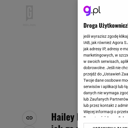
Droga Użytkownicz
jeśli wyrazisz zgodę klika
IAB, jak również Agora S
jak adresy IP, adresy e-m
marketingowych, w szcze
w swoich serwisach, aplik
dobrowolne. Jeśli nie ch
przejdź do „Ustawień Z
Twoje dane osobowe mogą
serwisów i aplikacji lub
danych nie wymaga zgody 
lub Zaufanych Partnerów
lub przez kontakt z admi
Więcej informacji o prz
Hailey Bieber kocha t
Prywatności Agora S.A.