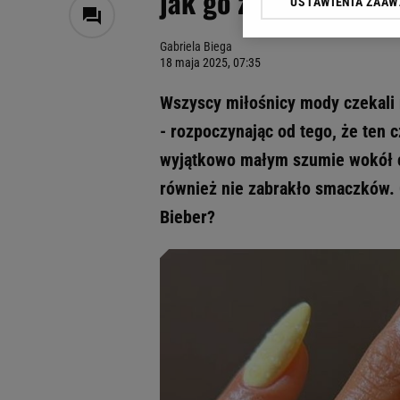
jak go zrobić
USTAWIENIA ZAA
Klikając „Akceptuję” wyra
Zaufanych Partnerów i A
Gabriela Biega
dotyczące plików cookie,
18 maja 2025, 07:35
odnośnik „Ustawienia pr
plików cookie możliwa je
Wszyscy miłośnicy mody czekali
My, nasi Zaufani Partne
- rozpoczynając od tego, że ten
Użycie dokładnych danych
wyjątkowo małym szumie wokół ca
Przechowywanie informacji
badnie odbiorców i uleps
również nie zabrakło smaczków. 
Bieber?