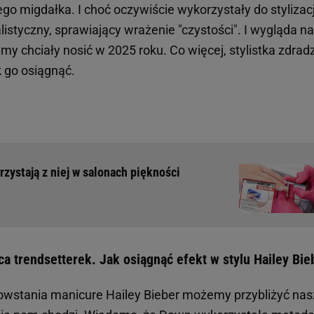
ego migdałka. I choć oczywiście wykorzystały do stylizacj
alistyczny, sprawiający wrażenie "czystości". I wygląda na
my chciały nosić w 2025 roku. Co więcej, stylistka zdradz
k go osiągnąć.
zystają z niej w salonach piękności
ca trendsetterek. Jak osiągnąć efekt w stylu Hailey Bie
wstania manicure Hailey Bieber możemy przybliżyć nas