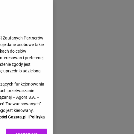
6
] Zaufanych Partnerów
woje dane osobowe takie
likach do celów
teresowań i preferencji
ażenie zgody jest
dę uprzednio udzieloną
yczących funkcjonowania
kach przetwarzanie
ązanej – Agora S.A. –
awień Zaawansowanych”
go jest kierowany.
ości Gazeta.pl
i
Polityka
a,