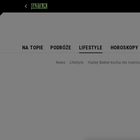
WIADOMOŚCI
NEXT
SPORT
PLOTEK
D
NA TOPIE
PODRÓŻE
LIFESTYLE
HOROSKOPY
News
Lifestyle
Hailey Bieber kocha ten manicur