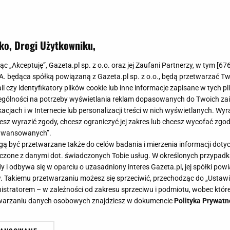
ko, Drogi Użytkowniku,
jąc „Akceptuję”, Gazeta.pl sp. z o.o. oraz jej Zaufani Partnerzy, w tym [
67
.A. będąca spółką powiązaną z Gazeta.pl sp. z o.o., będą przetwarzać T
ail czy identyfikatory plików cookie lub inne informacje zapisane w tych p
gólności na potrzeby wyświetlania reklam dopasowanych do Twoich zain
acjach i w Internecie lub personalizacji treści w nich wyświetlanych. Wyr
cesz wyrazić zgody, chcesz ograniczyć jej zakres lub chcesz wycofać zgo
aawansowanych”.
 być przetwarzane także do celów badania i mierzenia informacji dot
 łączone z danymi dot. świadczonych Tobie usług. W określonych przypad
i odbywa się w oparciu o uzasadniony interes Gazeta.pl, jej spółki powi
. Takiemu przetwarzaniu możesz się sprzeciwić, przechodząc do „Ust
nistratorem – w zależności od zakresu sprzeciwu i podmiotu, wobec które
etwarzaniu danych osobowych znajdziesz w dokumencie
Polityka Prywatn
en manicure. Jej stylistka zdradził