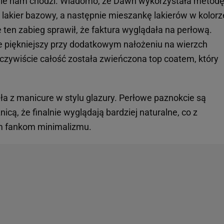
adnie nam chodzi. Wiadomo, że Dawn wykorzystała metod
lakier bazowy, a następnie mieszankę lakierów w kolorz
ie ten zabieg sprawił, że faktura wyglądała na perłową.
zie piękniejszy przy dodatkowym nałożeniu na wierzch
zywiście całość została zwieńczona top coatem, który
yła z manicure w stylu glazury. Perłowe paznokcie są
icą, że finalnie wyglądają bardziej naturalne, co z
m fankom minimalizmu.