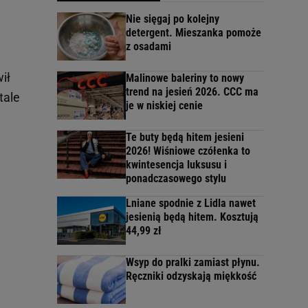
Nie sięgaj po kolejny
detergent. Mieszanka pomoże
z osadami
ił
Malinowe baleriny to nowy
trend na jesień 2026. CCC ma
tale
je w niskiej cenie
Te buty będą hitem jesieni
2026! Wiśniowe czółenka to
kwintesencja luksusu i
ponadczasowego stylu
Lniane spodnie z Lidla nawet
jesienią będą hitem. Kosztują
44,99 zł
Wsyp do pralki zamiast płynu.
Ręczniki odzyskają miękkość