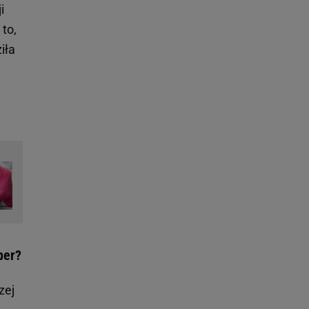
i
 to,
iła
ber?
zej