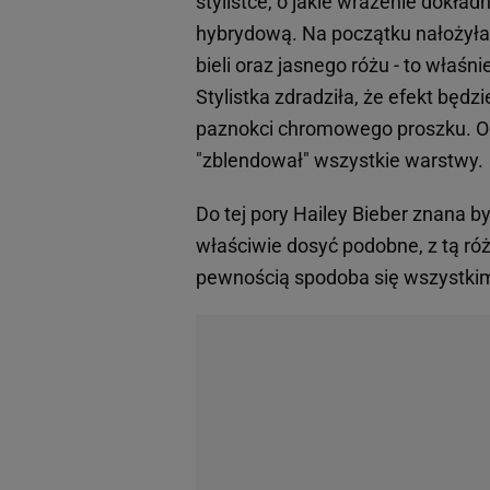
stylistce, o jakie wrażenie dokł
hybrydową. Na początku nałożyła 
bieli oraz jasnego różu - to właśn
Stylistka zdradziła, że efekt będ
paznokci chromowego proszku. Oc
"zblendował" wszystkie warstwy.
Do tej pory Hailey Bieber znana b
właściwie dosyć podobne, z tą różn
pewnością spodoba się wszystki