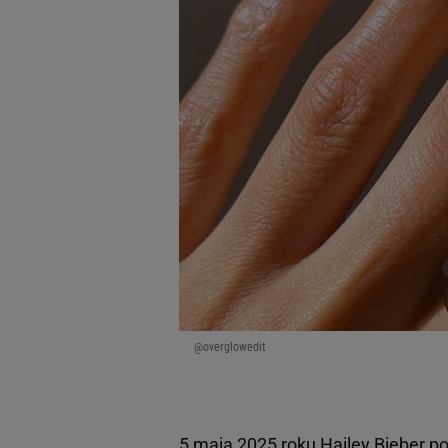
@overglowedit
5 maja 2025 roku Hailey Bieber p