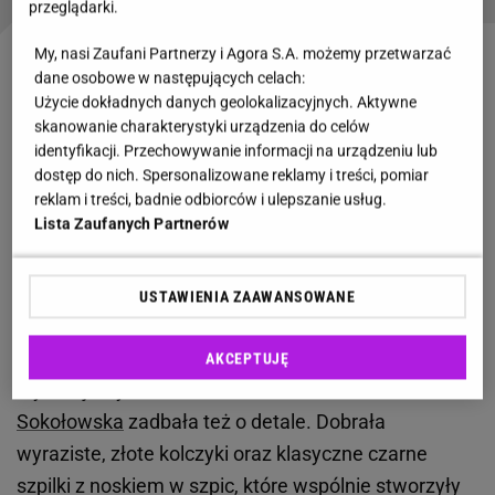
przeglądarki.
My, nasi Zaufani Partnerzy i Agora S.A. możemy przetwarzać
Marynarka oversize i koronkowa spódnica. Ta
dane osobowe w następujących celach:
Użycie dokładnych danych geolokalizacyjnych. Aktywne
odważna stylizacja zachwyciła na ramówce TVN
skanowanie charakterystyki urządzenia do celów
identyfikacji. Przechowywanie informacji na urządzeniu lub
Look Kasi Sokołowskiej pokazuje, że wyważona
dostęp do nich. Spersonalizowane reklamy i treści, pomiar
odrobina modowej odwagi popłaca. Bazą
outfitu
był
reklam i treści, badnie odbiorców i ulepszanie usług.
Lista Zaufanych Partnerów
elegancki komplet garniturowy o oryginalnym kroju
- marynarka bez kołnierza z dużymi, powlekanymi
guzikami i spodnie flare (z wąską górą i szerokimi
USTAWIENIA ZAAWANSOWANE
nogawkami). Wisienką na torcie okazała się
koronkowa, czarna spódnica midi
, dodająca
AKCEPTUJĘ
stylizacji szykowności w duchu haute couture.
Sokołowska
zadbała też o detale. Dobrała
wyraziste, złote kolczyki oraz klasyczne czarne
szpilki z noskiem w szpic, które wspólnie stworzyły