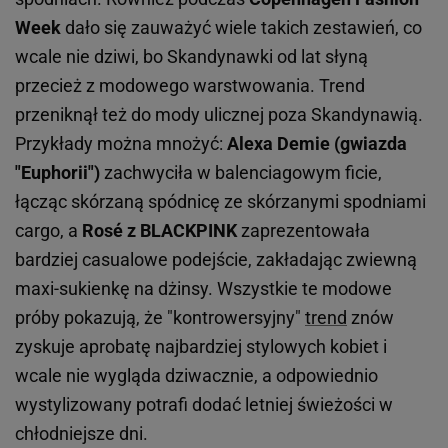
Week
dało się zauważyć wiele takich zestawień, co
wcale nie dziwi, bo Skandynawki od lat słyną
przecież z modowego warstwowania. Trend
przeniknął też do mody ulicznej poza Skandynawią.
Przykłady można mnożyć:
Alexa Demie (gwiazda
"Euphorii")
zachwyciła w balenciagowym ficie,
łącząc skórzaną spódnicę ze skórzanymi spodniami
cargo, a
Rosé z BLACKPINK
zaprezentowała
bardziej casualowe podejście, zakładając zwiewną
maxi-sukienkę na dżinsy. Wszystkie te modowe
próby pokazują, że "kontrowersyjny"
trend
znów
zyskuje aprobatę najbardziej stylowych kobiet i
wcale nie wygląda dziwacznie, a odpowiednio
wystylizowany potrafi dodać letniej świeżości w
chłodniejsze dni.