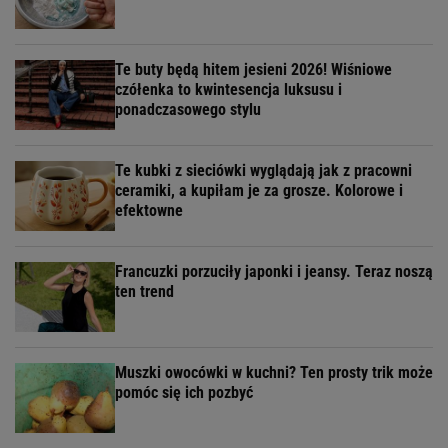
Te buty będą hitem jesieni 2026! Wiśniowe
czółenka to kwintesencja luksusu i
ponadczasowego stylu
Te kubki z sieciówki wyglądają jak z pracowni
ceramiki, a kupiłam je za grosze. Kolorowe i
efektowne
Francuzki porzuciły japonki i jeansy. Teraz noszą
ten trend
Muszki owocówki w kuchni? Ten prosty trik może
pomóc się ich pozbyć