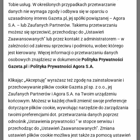
Tobie usług. W określonych przypadkach przetwarzanie
danych nie wymaga zgody i odbywa się w oparciu o
uzasadniony interes Gazeta.pl, jej spółki powiązanej – Agora
S.A. – lub Zaufanych Partnerów. Takiemu przetwarzaniu
możesz się sprzeciwić, przechodząc do „Ustawień
Zaawansowanych” lub przez kontakt z administratorem – w
zależności od zakresu sprzeciwu i podmiotu, wobec którego
jest kierowany. Więcej informacji o przetwarzaniu danych
osobowych znajdziesz w dokumencie
Polityka Prywatności
Gazeta.pl
i
Polityka Prywatności Agora S.A.
Klikając „Akceptuję” wyrażasz też zgodę na zainstalowanie i
Zobacz wideo
Sokołowska podsumowała kariery El
przechowywanie plików cookie Gazeta.pl sp. z o.o., jej
Zaufanych Partnerów i Agora S.A. na Twoim urządzeniu
Dursi i Pisarek. Ależ słowa!
końcowym. Możesz w każdej chwili zmienić swoje preferencje
dotyczące plików cookie, wywołując narzędzie do zarządzania
twoimi preferencjami dot. przetwarzania danych poprzez
Jesienny hit 2025! Biała taliowana koszula
odnośnik „Ustawienia prywatności ” w stopce serwisu i
damska w stylu Mai Bohosiewicz
przechodząc do „Ustawień Zaawansowanych”. Zmiana
ustawień plików cookie możliwa jest także za pomocą ustawień