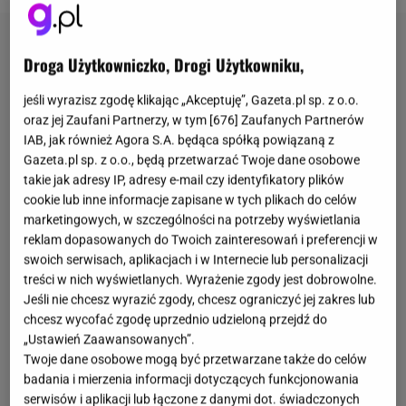
Droga Użytkowniczko, Drogi Użytkowniku,
jeśli wyrazisz zgodę klikając „Akceptuję”, Gazeta.pl sp. z o.o.
oraz jej Zaufani Partnerzy, w tym [
676
] Zaufanych Partnerów
IAB, jak również Agora S.A. będąca spółką powiązaną z
Gazeta.pl sp. z o.o., będą przetwarzać Twoje dane osobowe
takie jak adresy IP, adresy e-mail czy identyfikatory plików
cookie lub inne informacje zapisane w tych plikach do celów
marketingowych, w szczególności na potrzeby wyświetlania
reklam dopasowanych do Twoich zainteresowań i preferencji w
swoich serwisach, aplikacjach i w Internecie lub personalizacji
treści w nich wyświetlanych. Wyrażenie zgody jest dobrowolne.
Jeśli nie chcesz wyrazić zgody, chcesz ograniczyć jej zakres lub
chcesz wycofać zgodę uprzednio udzieloną przejdź do
„Ustawień Zaawansowanych”.
Twoje dane osobowe mogą być przetwarzane także do celów
badania i mierzenia informacji dotyczących funkcjonowania
serwisów i aplikacji lub łączone z danymi dot. świadczonych