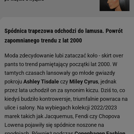
Spódnica trapezowa odchodzi do lamusa. Powrót
zapomnianego trendu z lat 2000
Moda zdecydowanie lubi zataczać koło - skirt over
pants to trend pamiętający początki lat 2000. W
tamtych czasach lansowały go młode gwiazdy
pokroju
Ashley Tisdale
czy
Miley Cyrus
, jednak
przez lata uchodził on za synonim kiczu. Dziś to, co
kiedyś budziło kontrowersje, triumfalnie powraca na
ulice i salony. Na wybiegach kolekcji 2022/2023
marek takich jak Jacquemus, Fendi czy Chopova
Lowena pojawiły się spódnice noszone na
spodniach. Również podczas
Copenhagen Fashion