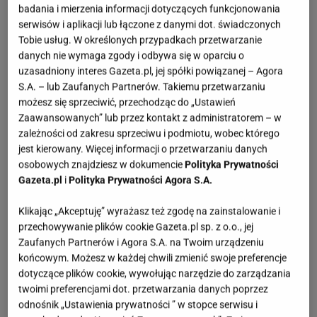
badania i mierzenia informacji dotyczących funkcjonowania
Zobacz wideo
Majorka poza sezonem? Ależ
serwisów i aplikacji lub łączone z danymi dot. świadczonych
Tobie usług. W określonych przypadkach przetwarzanie
oczywiście! [VLOG]
danych nie wymaga zgody i odbywa się w oparciu o
uzasadniony interes Gazeta.pl, jej spółki powiązanej – Agora
Wakacje w październiku. Słoneczny urlop w Turcji
S.A. – lub Zaufanych Partnerów. Takiemu przetwarzaniu
możesz się sprzeciwić, przechodząc do „Ustawień
Zaawansowanych” lub przez kontakt z administratorem – w
Wakacje
w październiku nie muszą być szare i
zależności od zakresu sprzeciwu i podmiotu, wobec którego
ponure. Daj się porwać klimatowi kolorowej Turcji,
jest kierowany. Więcej informacji o przetwarzaniu danych
która zaskoczy Cię licznymi atrakcjami. Podczas
osobowych znajdziesz w dokumencie
Polityka Prywatności
Gazeta.pl
i
Polityka Prywatności Agora S.A.
urlopu w tym kraju koniecznie odwiedź wspaniałe
meczety, wśród których znajdują się: Hagia Sophia,
Klikając „Akceptuję” wyrażasz też zgodę na zainstalowanie i
Błękitny Meczet, Meczet Sulejmana. Zobacz
przechowywanie plików cookie Gazeta.pl sp. z o.o., jej
Zaufanych Partnerów i Agora S.A. na Twoim urządzeniu
magiczny Stambuł i skorzystaj z okazji, by odwiedzić
końcowym. Możesz w każdej chwili zmienić swoje preferencje
Wielki Bazar, pełen straganów i sklepów.
dotyczące plików cookie, wywołując narzędzie do zarządzania
twoimi preferencjami dot. przetwarzania danych poprzez
odnośnik „Ustawienia prywatności ” w stopce serwisu i