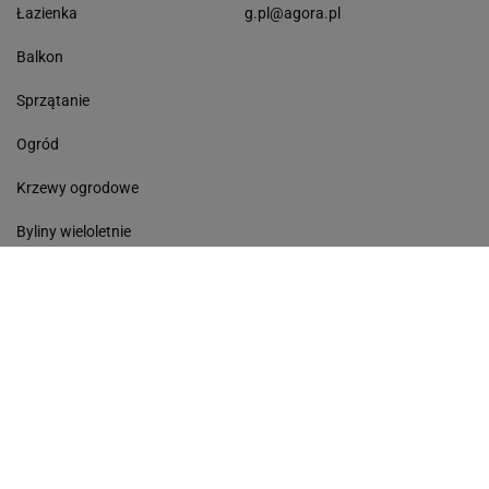
Łazienka
g.pl@agora.pl
Balkon
Sprzątanie
Ogród
Krzewy ogrodowe
Byliny wieloletnie
Pielęgnacja roślin
Kwiaty do domu
Hortensje
Mała lodówka do domu