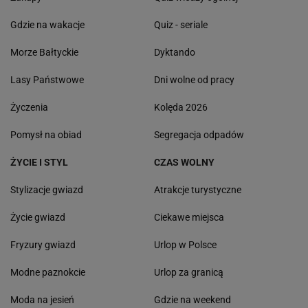
Gdzie na wakacje
Quiz - seriale
Morze Bałtyckie
Dyktando
Lasy Państwowe
Dni wolne od pracy
Życzenia
Kolęda 2026
Pomysł na obiad
Segregacja odpadów
ŻYCIE I STYL
CZAS WOLNY
Stylizacje gwiazd
Atrakcje turystyczne
Życie gwiazd
Ciekawe miejsca
Fryzury gwiazd
Urlop w Polsce
Modne paznokcie
Urlop za granicą
Moda na jesień
Gdzie na weekend