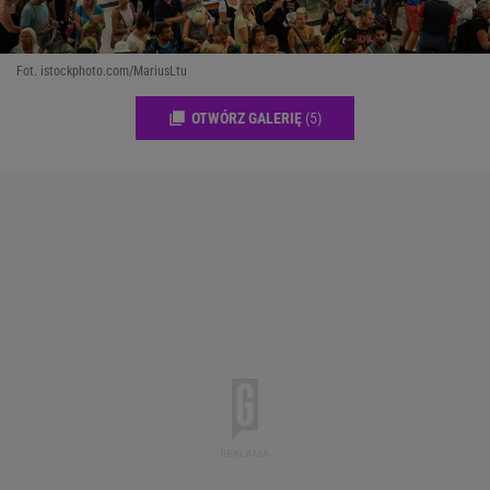
Fot. istockphoto.com/MariusLtu
OTWÓRZ GALERIĘ
(5)