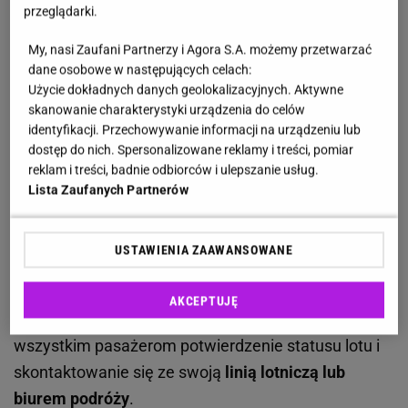
przeglądarki.
Nadchodzące
strajki w Portugalii
zostały ogłoszone
My, nasi Zaufani Partnerzy i Agora S.A. możemy przetwarzać
przez związki zawodowe reprezentujące
dane osobowe w następujących celach:
pracowników firm Menzies i Portway
, które zajmują
Użycie dokładnych danych geolokalizacyjnych. Aktywne
się
obsługą naziemną na portugalskich lotniskach
.
skanowanie charakterystyki urządzenia do celów
identyfikacji. Przechowywanie informacji na urządzeniu lub
Organizacja zrzeszająca porty lotnicze w kraju,
ANA
dostęp do nich. Spersonalizowane reklamy i treści, pomiar
Aeroportos de Portugal
, poinformowała w mediach
reklam i treści, badnie odbiorców i ulepszanie usług.
społecznościowych, że strajki dotyczą okresu
Lista Zaufanych Partnerów
między 22 grudnia a 1 stycznia 2025 roku
. W tym
czasie na lotniskach
w Lizbonie, Porto, Faro,
USTAWIENIA ZAAWANSOWANE
Funchal i Porto Santo
mogą wystąpić pewne
ograniczenia, opóźnienia, a nawet odwołania lotów.
AKCEPTUJĘ
W związku z tym ANA Aeroportos de Portugal zaleca
wszystkim pasażerom potwierdzenie statusu lotu i
skontaktowanie się ze swoją
linią lotniczą lub
biurem podróży
.