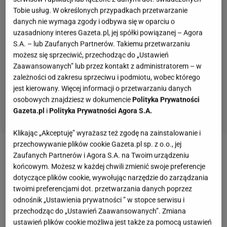
Tobie usług. W określonych przypadkach przetwarzanie
danych nie wymaga zgody i odbywa się w oparciu o
uzasadniony interes Gazeta.pl, jej spółki powiązanej – Agora
S.A. – lub Zaufanych Partnerów. Takiemu przetwarzaniu
możesz się sprzeciwić, przechodząc do „Ustawień
Zaawansowanych” lub przez kontakt z administratorem – w
zależności od zakresu sprzeciwu i podmiotu, wobec którego
jest kierowany. Więcej informacji o przetwarzaniu danych
osobowych znajdziesz w dokumencie
Polityka Prywatności
Gazeta.pl
i
Polityka Prywatności Agora S.A.
Klikając „Akceptuję” wyrażasz też zgodę na zainstalowanie i
przechowywanie plików cookie Gazeta.pl sp. z o.o., jej
Zobacz wideo
Twój lot się nie odbył? Co zrobić w
Zaufanych Partnerów i Agora S.A. na Twoim urządzeniu
końcowym. Możesz w każdej chwili zmienić swoje preferencje
takiej sytuacji? Ekspertka wyjaśnia
dotyczące plików cookie, wywołując narzędzie do zarządzania
twoimi preferencjami dot. przetwarzania danych poprzez
Strajki pracowników na lotniskach w Portugalii.
odnośnik „Ustawienia prywatności ” w stopce serwisu i
przechodząc do „Ustawień Zaawansowanych”. Zmiana
Utrudnienia obejmą cały okres świąteczny
ustawień plików cookie możliwa jest także za pomocą ustawień