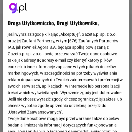
pracowników.
Droga Użytkowniczko, Drogi Użytkowniku,
jeśli wyrazisz zgodę klikając „Akceptuję”, Gazeta.pl sp. z o.o.
oraz jej Zaufani Partnerzy, w tym [
676
] Zaufanych Partnerów
IAB, jak również Agora S.A. będąca spółką powiązaną z
Gazeta.pl sp. z o.o., będą przetwarzać Twoje dane osobowe
takie jak adresy IP, adresy e-mail czy identyfikatory plików
cookie lub inne informacje zapisane w tych plikach do celów
marketingowych, w szczególności na potrzeby wyświetlania
reklam dopasowanych do Twoich zainteresowań i preferencji w
swoich serwisach, aplikacjach i w Internecie lub personalizacji
treści w nich wyświetlanych. Wyrażenie zgody jest dobrowolne.
Jeśli nie chcesz wyrazić zgody, chcesz ograniczyć jej zakres lub
chcesz wycofać zgodę uprzednio udzieloną przejdź do
„Ustawień Zaawansowanych”.
Twoje dane osobowe mogą być przetwarzane także do celów
badania i mierzenia informacji dotyczących funkcjonowania
serwisów i aplikacji lub łączone z danymi dot. świadczonych